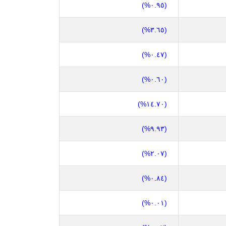
(٠.٩٥%)
(٣.٦٥%)
(٠.٤٧%)
(٠.٦٠%)
(١٤.٧٠%)
(٩.٩٣%)
(٢.٠٧%)
(٠.٨٤%)
(٠.٠١%)