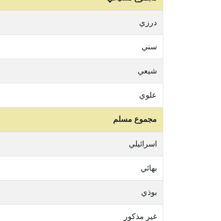
درزي
سني
شيعي
علوي
مجموع مسلم
اسرائيلي
بهائي
بوذي
غير مذكور