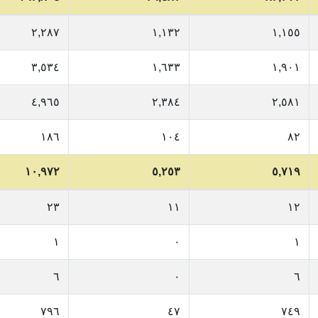
٢,٢٨٧
١,١٣٢
١,١٥٥
٣,٥٣٤
١,٦٣٣
١,٩٠١
٤,٩٦٥
٢,٣٨٤
٢,٥٨١
١٨٦
١٠٤
٨٢
١٠,٩٧٢
٥,٢٥٣
٥,٧١٩
٢٣
١١
١٢
١
٠
١
٦
٠
٦
٧٩٦
٤٧
٧٤٩