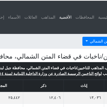
ئيسية
المحافظات
الأقضية
(current)
المذاهب
العائلات
الأسماء
إحص
ن الشمالي
ن/ناخبات في قضاء المتن الشمالي، محافظ
 المذاهب للناخبين/ناخبات في قضاء المتن الشمالي، محافظة جبل لبنا
ب
لوائح الناخبين الرسمية الصادرة عن وزارة الداخلية اللبنانية لسنة ٢٠١٤
إناث
ذكر
المج
٢٥,٤٤٢
١٢,٤٠٦
١٣,٠٣٦