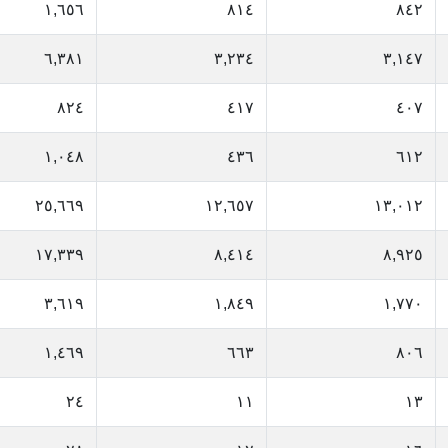
١,٦٥٦
٨١٤
٨٤٢
٦,٣٨١
٣,٢٣٤
٣,١٤٧
٨٢٤
٤١٧
٤٠٧
١,٠٤٨
٤٣٦
٦١٢
٢٥,٦٦٩
١٢,٦٥٧
١٣,٠١٢
١٧,٣٣٩
٨,٤١٤
٨,٩٢٥
٣,٦١٩
١,٨٤٩
١,٧٧٠
١,٤٦٩
٦٦٣
٨٠٦
٢٤
١١
١٣