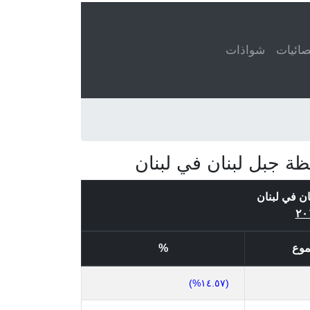
ائيات
شواذات
ة جبل لبنان في لبنان
ن في لبنان
موع
%
(١٤.٥٧%)