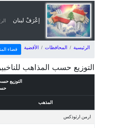
إعْرَفْ لبنان
الر
الرئيسية
المحافظات
الأقضية
قضاء المت
التوزيع حسب المذاهب للناخبي
التوزيع حسب
حس
المذهب
ارمن ارثوذكس