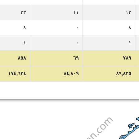
٢٣
١١
١٢
٨
٠
٨
١
٠
١
٨٥٨
٦٩
٧٨٩
١٧٤,٦٣٤
٨٤,٨٠٩
٨٩,٨٢٥