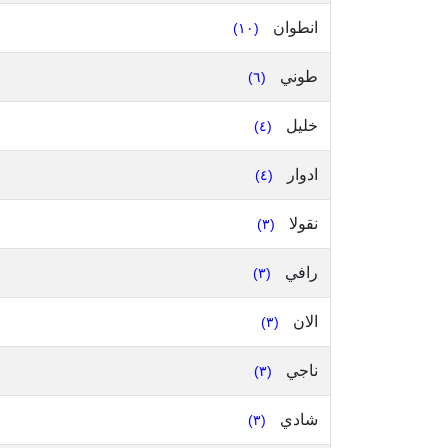
انطوان
(١٠)
طوني
(٦)
خليل
(٤)
ادوار
(٤)
نقولا
(٣)
رافي
(٣)
الان
(٣)
ناجي
(٣)
شادي
(٣)