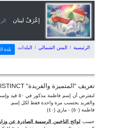
إعْرَفْ لبنان
الر
الرئيسية
المتن الشمالي
البلدات
بلدة ا
تعريف "المتميزة والفريدة" DISTINCT
والفريد يحتسب مرة واحدة فقط لكل إسم.
فاطمة (٥٠) - ماري (٤٠)
حسب
لوائح الناخبين الرسمية الصادرة عن وزارة ال