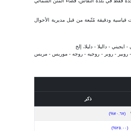
ل هذا المجموع مذكورين مرة واحدة فقط في بلدة النقاش، قضاء المتن الشمالي
ياسية ودقيقة مُتّبعة من قبل مديرية الأحوال
يجيني - داليلا - دليلا، إلخ
 روبير - روبر - روجيه - روجه - موريس - مريس
ذكر
(٧٠.٦٧%)
(٢٥.٠٠%)