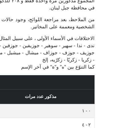
في محافظة جبل لبنان.
من الملاحظ، بعد مراجعة اللوائح، وجود حالات 
الشخصية ومعممة على المخاتير.
الاختلافات في الأسماء الأولى ، على سبيل المثال
ندى - ندا - سهير - سوهير - جوزيفين - جوزفين - جو
جوزيف - جوزف - جوزاف - ميشال - ميشيل - مشيل 
- زكريا - زكريّا - زكرّيه، إلخ
كما التنوّع بين "ه" و"ة" في آخر الإسم
مذكور عدد مرات
٠ - ١
٢ - ٤