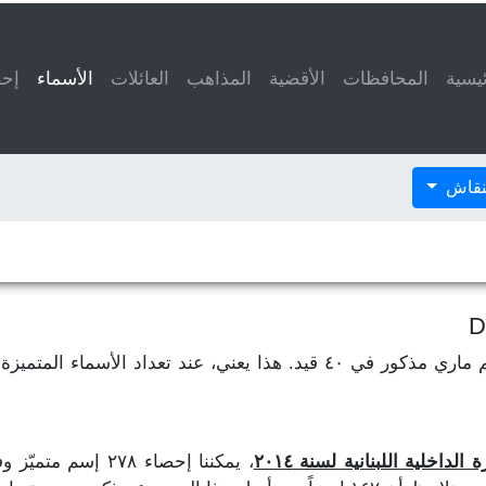
ئيسية
المحافظات
الأقضية
المذاهب
العائلات
الأسماء
(current)
إحص
لنقاش
لنفترض أن إسم فاطمة مذكور في ٥٠ قيد وإسم ماري مذكور في ٤٠ قيد. هذا ي
داخلية اللبنانية لسنة ٢٠١٤