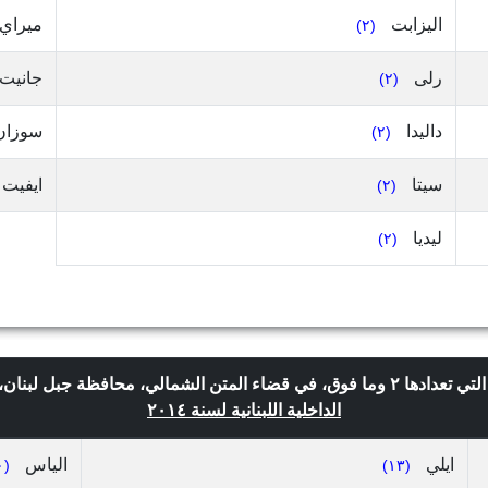
اليزابت
ميراي
(٢)
رلى
جانيت
(٢)
داليدا
سوزا
(٢)
سيتا
ايفيت
(٢)
ليديا
(٢)
الداخلية اللبنانية لسنة ٢٠١٤
ايلي
الياس
(١٠)
(١٣)