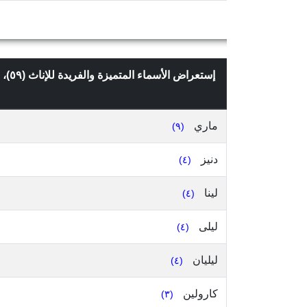
إستعراض الأسماء المتميزة والفريدة للإناث (٥٩)، التي تعدادها ٢ وما فوق، في قضاء المتن الشمالي، محافظة جبل لبنان، حسب
ماري
(٩)
دنيز
(٤)
لينا
(٤)
ليلى
(٤)
ليليان
(٤)
كارولين
(٣)