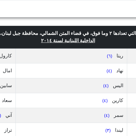
الداخلية اللبنانية لسنة ٢٠١٤
ريتا
كارول
(٦)
نهاد
امال
(٤)
اليس
سابين
(٤)
كارين
سعاد
(٤)
سمر
آني
(٣)
(٤)
ليندا
تراز
(٣)