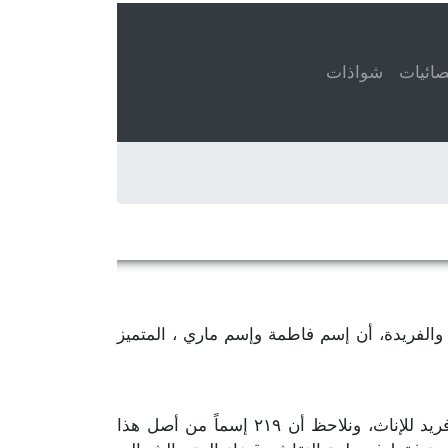
ائيات
شواذات
عني، عند تعداد الأسماء المتميزة والفريدة، أن إسم فاطمة وإسم ماري ، المتميز
، يمكننا إحصاء ٢٧٨ إسم متميّز وفريد للإناث، ونلاحظ أن ٢١٩ إسماً من أصل هذا