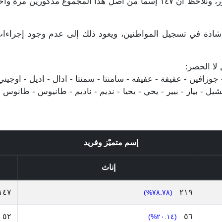
المجموع مذكورين مرة واحدة فقط و ٢٠٨ للذكور، ونلاحظ أن ١٤٧ إسماً من أص
شاذة في تسجيل المواطنين، ويعود ذلك إلى عدم وجود إجراءات ق
 لا الحصر:
زافين - عفيفة - عفيفه - سامنتا - سمنتا - ادال - اديل - اوجيني - ا
- بيار - بيير - يحي - يحيا - نديم - ناديم - طانيوس - طانوس -
إسم متميّز وفريد
إناث
١٤٧
٢١٩
(٧٨.٧٨%)
٥٢
٥٦
(٢٠.١٤%)