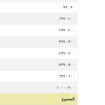
٩٠ - ٩٩
١٠٠ - ١٩٩
٢٠٠ - ٢٩٩
٣٠٠ - ٣٩٩
٤٠٠ - ٤٩٩
٥٠٠ - ٥٩٩
٦٠٠ - ٦٩٩
٧٠٠ - ١٠٠٠
المجموع