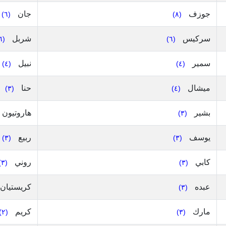
جوزف
جان
(٦)
(٨)
سركيس
شربل
(٦)
(٦)
سمير
نبيل
(٤)
(٤)
ميشال
حنا
(٣)
(٤)
بشير
هاروتيون
(٣)
يوسف
ربيع
(٣)
(٣)
كابي
روني
(٣)
(٣)
عبده
كريستيان
(٣)
مارك
كريم
(٢)
(٣)