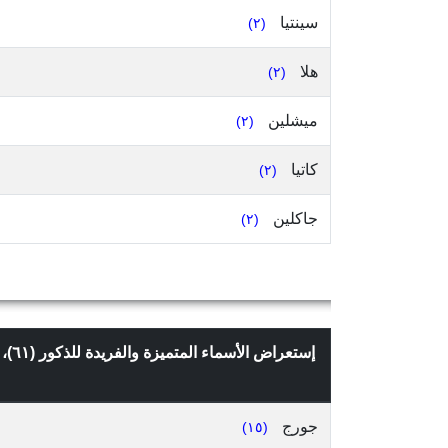
سينتيا
(٢)
هلا
(٢)
ميشلين
(٢)
كاتيا
(٢)
جاكلين
(٢)
إستعراض الأسماء المتميزة والفريدة للذكور (٦١)، التي تعدادها ٢ وما فوق، في قضاء المتن الشمالي، محافظة جبل لبنان، حسب
جورج
(١٥)