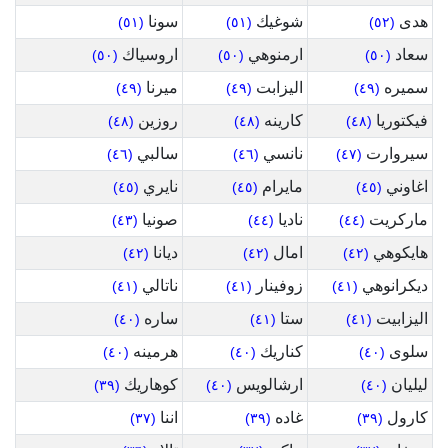
هدى
شوغيك
سونا
(٥١)
(٥١)
(٥٢)
سعاد
ارمنوهي
اروسياك
(٥٠)
(٥٠)
(٥٠)
سميره
اليزابت
ميرنا
(٤٩)
(٤٩)
(٤٩)
فيكتوريا
كارينه
روزين
(٤٨)
(٤٨)
(٤٨)
سيروارت
نانسي
سالبي
(٤٦)
(٤٦)
(٤٧)
اغاوني
مايرام
نايري
(٤٥)
(٤٥)
(٤٥)
ماركريت
ناديا
صونيا
(٤٣)
(٤٤)
(٤٤)
هايكوهي
امال
ديانا
(٤٢)
(٤٢)
(٤٢)
ديكرانوهي
زوفينار
ناتالي
(٤١)
(٤١)
(٤١)
اليزابيت
ستا
ساره
(٤٠)
(٤١)
(٤١)
سلوى
كناريك
هرمينه
(٤٠)
(٤٠)
(٤٠)
ليليان
ارشالويس
كوهاريك
(٣٩)
(٤٠)
(٤٠)
كارول
غاده
اننا
(٣٧)
(٣٩)
(٣٩)