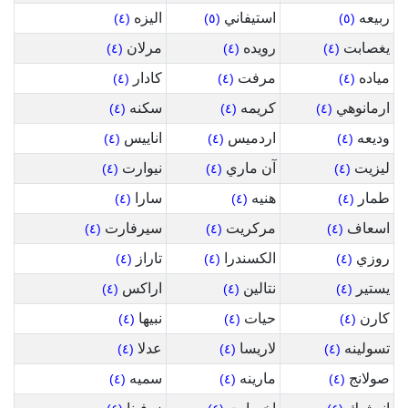
ربيعه
استيفاني
اليزه
(٤)
(٥)
(٥)
يغصابت
رويده
مرلان
(٤)
(٤)
(٤)
مياده
مرفت
كادار
(٤)
(٤)
(٤)
ارمانوهي
كريمه
سكنه
(٤)
(٤)
(٤)
وديعه
اردميس
اناييس
(٤)
(٤)
(٤)
ليزيت
آن ماري
نيوارت
(٤)
(٤)
(٤)
طمار
هنيه
سارا
(٤)
(٤)
(٤)
اسعاف
مركريت
سيرفارت
(٤)
(٤)
(٤)
روزي
الكسندرا
تاراز
(٤)
(٤)
(٤)
يستير
نتالين
اراكس
(٤)
(٤)
(٤)
كارن
حيات
نبيها
(٤)
(٤)
(٤)
تسولينه
لاريسا
عدلا
(٤)
(٤)
(٤)
صولانج
مارينه
سميه
(٤)
(٤)
(٤)