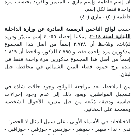
أن إسم فاطمة وإسم ماري ، المتميز والفريد يحتسب مرة
واحدة فقط لكل إسم.
فاطمة (٥٠) - ماري (٤٠)
حسب
لوائح الناخبين الرسمية الصادرة عن وزارة الداخلية
اللبنانية لسنة ٢٠١٤
، يمكننا إحصاء ٤,٠٥٥ إسم متميّز وفريد
للإناث، ونلاحظ أن ٢,٧٢٨ إسماً من أصل هذا المجموع
مذكورين مرة واحدة فقط و ٢,٧٩٥ للذكور، ونلاحظ أن ١,٨١٩
إسماً من أصل هذا المجموع مذكورين مرة واحدة فقط في
بلدة برج حمود، قضاء المتن الشمالي في محافظة جبل
لبنان.
من الملاحظ، بعد مراجعة اللوائح، وجود حالات شاذة في
تسجيل المواطنين، ويعود ذلك إلى عدم وجود إجراءات
قياسية ودقيقة مُتّبعة من قبل مديرية الأحوال الشخصية
ومعممة على المخاتير.
الاختلافات في الأسماء الأولى ، على سبيل المثال لا الحصر:
ندى - ندا - سهير - سوهير - جوزيفين - جوزفين - جوزافين -