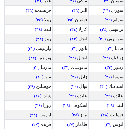
سيفان
ماكي
تالار
(٣٦)
(٣٧)
(٣٧)
سوزي
اليز
هربسيمه
(٣٦)
(٣٦)
(٣٦)
سهام
فيفيان
رولا
(٣٥)
(٣٥)
(٣٦)
يرانوهي
كارلا
ليديا
(٣٤)
(٣٤)
(٣٤)
سيراربي
انجل
روز
(٣٣)
(٣٣)
(٣٤)
فاديا
نانور
وارتوهي
(٣٢)
(٣٣)
(٣٣)
زوفيك
انجال
ويرجين
(٣٢)
(٣٢)
(٣٢)
زيبور
مانوشاك
مارينا
(٣١)
(٣٢)
(٣٢)
سونيا
زابل
مايا
(٣٠)
(٣١)
(٣١)
اسدغيك
نوال
جوسلين
(٢٩)
(٣٠)
(٣٠)
عائده
عايده
هيلدا
(٢٨)
(٢٩)
(٢٩)
ليندا
اسكوهي
روزا
(٢٨)
(٢٨)
(٢٨)
فيوليت
تراز
لوريس
(٢٨)
(٢٨)
(٢٨)
انوش
طامار
فريده
(٢٧)
(٢٧)
(٢٧)