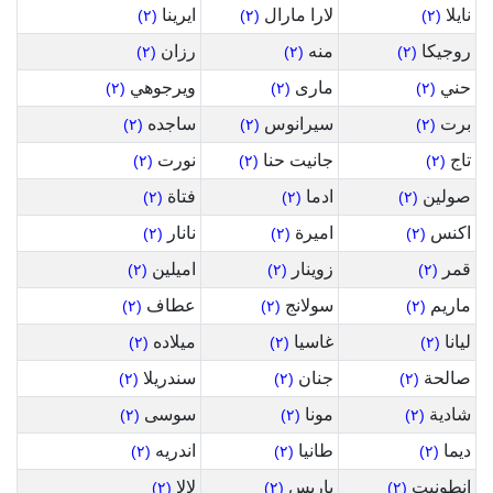
نايلا
لارا مارال
ايرينا
(٢)
(٢)
(٢)
روجيكا
منه
رزان
(٢)
(٢)
(٢)
حني
مارى
ويرجوهي
(٢)
(٢)
(٢)
برت
سيرانوس
ساجده
(٢)
(٢)
(٢)
تاج
جانيت حنا
نورت
(٢)
(٢)
(٢)
صولين
ادما
فتاة
(٢)
(٢)
(٢)
اكنس
اميرة
نانار
(٢)
(٢)
(٢)
قمر
زوينار
اميلين
(٢)
(٢)
(٢)
ماريم
سولانج
عطاف
(٢)
(٢)
(٢)
ليانا
غاسيا
ميلاده
(٢)
(٢)
(٢)
صالحة
جنان
سندريلا
(٢)
(٢)
(٢)
شادية
مونا
سوسى
(٢)
(٢)
(٢)
ديما
طانيا
اندريه
(٢)
(٢)
(٢)
انطونيت
باريس
لالا
(٢)
(٢)
(٢)