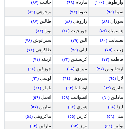
وارطوهي
ماريام
جانيت
(٩٧)
(٩٨)
(١٠٠)
سيتا
صونا
برجوهي
(٨٩)
(٩٣)
(٩٤)
سوزان
زاروهي
طالين
(٨٧)
(٨٨)
(٨٨)
هاسميك
جورجيت
نورا
(٨٣)
(٨٤)
(٨٧)
يغسابت
الين
سيرانوش
(٧٨)
(٧٩)
(٨٠)
زينب
ليلى
طاكوهي
(٧٢)
(٧٤)
(٧٥)
فاطمه
كريستين
اربينه
(٧١)
(٧٢)
(٧٢)
ارشالوس
ميراي
جوزفين
(٦٨)
(٦٨)
(٧١)
لارا
سربوهي
لوسي
(٦٣)
(٦٤)
(٦٥)
خاتون
اوساننا
تامار
(٦١)
(٦٣)
(٦٣)
مادلين
انطوانيت
انجيل
(٥٩)
(٥٩)
(٦٠)
ليزا
هوري
سارين
(٥٧)
(٥٧)
(٥٨)
منى
كارين
ماكروهي
(٥٤)
(٥٥)
(٥٦)
بولين
تريز
مارلين
(٥٣)
(٥٣)
(٥٤)