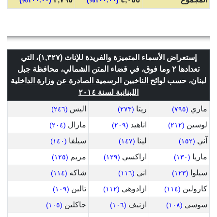
(١٠٠.٠٠%)
(١٠٠.٠٠%)
إستعراض الأسماء المتميزة والفريدة للإناث (١,٣٢٧)، التي
تعدادها ٢ وما فوق، في قضاء المتن الشمالي، محافظة جبل
لبنان، حسب
لوائح الناخبين الرسمية الصادرة عن وزارة الداخلية
اللبنانية لسنة ٢٠١٤
ماري
ريتا
اليس
(٢٤٦)
(٢٧٣)
(٧٩٥)
لوسين
اناهيد
مارال
(٢٠٤)
(٢٠٩)
(٢١٢)
آني
لينا
سيلفا
(١٤٠)
(١٤٧)
(١٥٢)
ماريا
اراكسي
مريم
(١٢٥)
(١٢٩)
(١٣٠)
سيلوا
اني
شاكه
(١١٤)
(١١٦)
(١٢٣)
كارولين
ازادوهي
تالين
(١٠٩)
(١١٢)
(١١٤)
سوسي
ازنيف
جاكلين
(١٠٥)
(١٠٦)
(١٠٨)