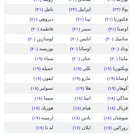
يولا
ايزابيل
باتيل
(٢١)
(٢٢)
(٢٢)
فكتوريا
تينا
ديروهي
(٢١)
(٢١)
(٢١)
اوصنا
سمر
فاطمة
(٢٠)
(٢١)
(٢١)
ساتنيك
انايس
لوسازين
(٢٠)
(٢٠)
(٢٠)
وداد
اوسانا
نوريسه
(٢٠)
(٢٠)
(٢٠)
مايدا
حنان
سناء
(١٩)
(٢٠)
(٢٠)
ويكتوريا
نللي
جميله
(١٩)
(١٩)
(١٩)
اوصانا
مارو
ايفون
(١٩)
(١٩)
(١٩)
كوهار
هلا
تسولير
(١٨)
(١٩)
(١٩)
شاكي
انيتا
سيما
(١٨)
(١٨)
(١٨)
فريال
هيام
هوريك
(١٨)
(١٨)
(١٨)
شوشان
نادين
ارمينه
(١٧)
(١٨)
(١٨)
روزالين
ايلان
له نا
(١٧)
(١٧)
(١٧)