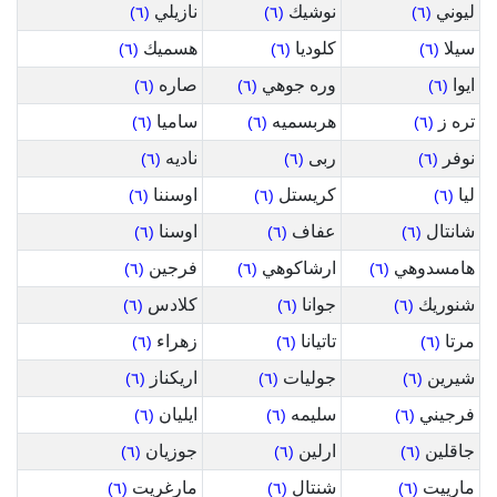
ليوني
نوشيك
نازيلي
(٦)
(٦)
(٦)
سيلا
كلوديا
هسميك
(٦)
(٦)
(٦)
ايوا
وره جوهي
صاره
(٦)
(٦)
(٦)
تره ز
هربسميه
ساميا
(٦)
(٦)
(٦)
نوفر
ربى
ناديه
(٦)
(٦)
(٦)
ليا
كريستل
اوسننا
(٦)
(٦)
(٦)
شانتال
عفاف
اوسنا
(٦)
(٦)
(٦)
هامسدوهي
ارشاكوهي
فرجين
(٦)
(٦)
(٦)
شنوريك
جوانا
كلادس
(٦)
(٦)
(٦)
مرتا
تاتيانا
زهراء
(٦)
(٦)
(٦)
شيرين
جوليات
اريكناز
(٦)
(٦)
(٦)
فرجيني
سليمه
ايليان
(٦)
(٦)
(٦)
جاقلين
ارلين
جوزيان
(٦)
(٦)
(٦)
مارييت
شنتال
مارغريت
(٦)
(٦)
(٦)