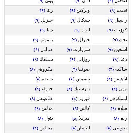
اغافني
ادال
بيتي
(٩)
(٩)
(٩)
نعيمه
ويركين
رينا
(٩)
(٩)
(٩)
راشيل
بسكال
جيزيل
(٩)
(٩)
(٩)
كوزيت
اننيك
دينا
(٩)
(٩)
(٩)
نجاة
جيزال
ريموندا
(٩)
(٩)
(٩)
اشخين
سروارت
صالبي
(٩)
(٩)
(٩)
دعد
روزالي
سيلفانا
(٩)
(٩)
(٩)
شاكيه
صوفيا
مكروهي
(٨)
(٩)
(٩)
اناهيس
ياسمين
سعده
(٨)
(٨)
(٨)
مهى
وارسنيك
حوراء
(٨)
(٨)
(٨)
ايسكوهي
فيروز
طاقوهي
(٨)
(٨)
(٨)
سلام
كالين
مدلين
(٨)
(٨)
(٨)
ريم
ميريلا
بتول
(٨)
(٨)
(٨)
صوسي
اليسار
مشلين
(٨)
(٨)
(٨)