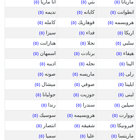
ماريانا
بتي
انا ماريا
(٥)
(٥)
(٥)
انطوانت
كايانه
نديمه
(٥)
(٥)
(٥)
هروبسمه
قوهاريك
كامله
(٥)
(٥)
(٥)
اريكا
فداء
سيزا
(٥)
(٥)
(٥)
سلبي
نجلا
هنازانت
(٥)
(٥)
(٥)
هيفاء
برنادت
اسمهان
(٥)
(٥)
(٥)
الينا
نجله
اديبه
(٥)
(٥)
(٥)
رلى
ماريسه
صونه
(٥)
(٥)
(٥)
ايلينا
صوفي
ميشال
(٥)
(٥)
(٥)
لبنى
جوزيت
جوليانا
(٥)
(٥)
(٥)
سيلين
سندرا
رندا
(٥)
(٥)
(٥)
نووارت
هروبسيمه
سوسيك
(٥)
(٥)
(٥)
فيرونيكا
شفيقه
انتصار
(٥)
(٥)
(٥)
ماريتسا
عليا
سميا
(٥)
(٥)
(٥)