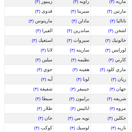
ماريه
راويه
زيبيور
(٣)
(٣)
(٣)
مارتين
سيرينا
فدوى
(٣)
(٣)
(٣)
ناتاليا
مادلن
مارينوس
(٣)
(٣)
(٣)
اشخن
ساندرين
الفيرا
(٣)
(٣)
(٣)
خاتونيك
سيروات
استغيك
(٣)
(٣)
(٣)
لورانس
سارينه
لانا
(٣)
(٣)
(٣)
كارني
نظيمه
ميلين
(٣)
(٣)
(٣)
ماري كلود
هفينه
جوي
(٣)
(٣)
(٣)
ريان
لونا
آيه
(٣)
(٣)
(٣)
جهان
جينيفر
شفيقة
(٣)
(٣)
(٣)
شريفه
برابيون
سيطا
(٣)
(٣)
(٣)
مروه
انائيس
طلار
(٣)
(٣)
(٣)
جكلين
نويه مي
جان
(٣)
(٣)
(٣)
ناريه
لوسيك
كوكب
(٣)
(٣)
(٣)