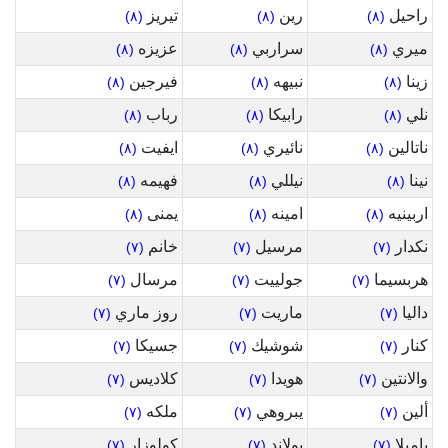
راحيل
رين
تيريز
(٨)
(٨)
(٨)
ميري
سراربي
عزيزه
(٨)
(٨)
(٨)
زينا
نبيهه
فيرجين
(٨)
(٨)
(٨)
نلي
رابيكا
رباب
(٨)
(٨)
(٨)
ناتالين
نائيري
ايفيت
(٨)
(٨)
(٨)
نينا
نيللي
فهيمه
(٨)
(٨)
(٨)
اربينيه
امينه
يمنى
(٨)
(٨)
(٨)
نكدار
مرسيل
خانم
(٧)
(٧)
(٧)
هربسيما
جولييت
مرسال
(٧)
(٧)
(٧)
داليا
ماريت
روز ماري
(٧)
(٧)
(٧)
كنار
شوشيك
جسيكا
(٧)
(٧)
(٧)
والانتين
هويدا
كلاديس
(٧)
(٧)
(٧)
ألين
يبروهي
ملكه
(٧)
(٧)
(٧)
باميلا
يولاند
كولوزار
(٧)
(٧)
(٧)