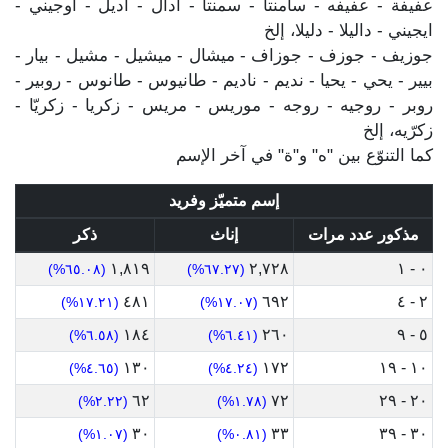
عفيفة - عفيفه - سامنتا - سمنتا - ادال - اديل - اوجيني -
ايجيني - داليلا - دليلا، إلخ
جوزيف - جوزف - جوزاف - ميشال - ميشيل - مشيل - بيار -
بيير - يحي - يحيا - نديم - ناديم - طانيوس - طانوس - روبير -
روبر - روجيه - روجه - موريس - مريس - زكريا - زكريّا -
زكرّيه، إلخ
كما التنوّع بين "ه" و"ة" في آخر الإسم
إسم متميّز وفريد
مذكور عدد مرات
إناث
ذكر
١,٨١٩
٢,٧٢٨
٠ - ١
(٦٥.٠٨%)
(٦٧.٢٧%)
٤٨١
٦٩٢
٢ - ٤
(١٧.٢١%)
(١٧.٠٧%)
١٨٤
٢٦٠
٥ - ٩
(٦.٥٨%)
(٦.٤١%)
١٣٠
١٧٢
١٠ - ١٩
(٤.٦٥%)
(٤.٢٤%)
٦٢
٧٢
٢٠ - ٢٩
(٢.٢٢%)
(١.٧٨%)
٣٠
٣٣
٣٠ - ٣٩
(١.٠٧%)
(٠.٨١%)