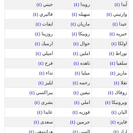
آيدا
رويدا
جيني
(٤)
(٤)
(٤)
وارتيني
سهيله
فاليري
(٤)
(٤)
(٤)
عيدا
ماريان
ايفات
(٤)
(٤)
(٤)
خيريه
روبيكا
روزينا
(٤)
(٤)
(٤)
اولكا
جوال
ارميك
(٤)
(٤)
(٤)
نوراط
املين
اميلي
(٤)
(٤)
(٤)
سلفيا
ناهده
فرح
(٤)
(٤)
(٤)
ماريز
ميليا
نداء
(٤)
(٤)
(٤)
تقلا
رحمه
ايليز
(٤)
(٤)
(٤)
زوفاك
نيفين
يبراكسي
(٤)
(٤)
(٤)
ويرونيكا
املي
بشرى
(٤)
(٤)
(٤)
اليان
فوزيه
عايدا
(٤)
(٤)
(٤)
فايزه
جرمين
سعدى
(٤)
(٤)
(٤)
اراز
السي
هرانتوهي
(٤)
(٤)
(٤)