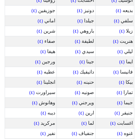
انوشيك
اخسابت
زوفينا
(٤)
(٤)
(٤)
بديعه
دونيز
جوزيفين
(٤)
(٤)
(٤)
سلفي
جيلدا
اماني
(٤)
(٤)
(٤)
زيلا
باروهي
شرين
(٤)
(٤)
(٤)
هنريت
لطيفة
صفاء
(٤)
(٤)
(٤)
ليلي
سيدي
هيفا
(٤)
(٤)
(٤)
ايما
جينا
ورجين
(٤)
(٤)
(٤)
فانيسا
داتيفيك
عطيه
(٤)
(٤)
(٤)
بيكا
حنينه
انجلينا
(٤)
(٤)
(٤)
تمارا
صونيه
سيراورت
(٤)
(٤)
(٤)
جيما
ويرجني
وهانوش
(٤)
(٤)
(٤)
جنيفر
ارين
ديبه
(٤)
(٤)
(٤)
اغسابت
لما
مركريد
(٤)
(٤)
(٤)
غنوه
جنفياف
نفير
(٤)
(٤)
(٤)