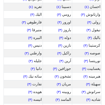
احسان
دسبينا
تغريد
(٤)
(٤)
(٤)
وارتانوش
رومي
اليك
(٣)
(٣)
(٣)
رولى
اورور
فارطوهي
(٣)
(٣)
(٣)
نيقول
باروز
منيرفا
(٣)
(٣)
(٣)
باليك
دوله
البيره
(٣)
(٣)
(٣)
كرستينا
نازين
دنيس
(٣)
(٣)
(٣)
صوصه
راكيل
وارطني
(٣)
(٣)
(٣)
نوريتسا
آرين
جليله
(٣)
(٣)
(٣)
يغسابيت
جوزافين
دانيا
(٣)
(٣)
(٣)
هيرمينه
تشخون
ساته نيك
(٣)
(٣)
(٣)
سهيلة
مريان
نفارت
(٣)
(٣)
(٣)
سرانوش
روبينه
هويده
(٣)
(٣)
(٣)
شاديه
الماسد
انيسه
(٣)
(٣)
(٣)