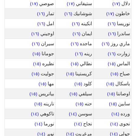
دلال
ستيفاني
صوصي
(١٧)
(١٧)
(١٧)
خاطون
شوشانيك
تمار
(١٦)
(١٦)
(١٧)
نوريسا
انكينه
امل
(١٦)
(١٦)
(١٦)
ساندرا
ايمان
اوجيني
(١٦)
(١٦)
(١٦)
ماري روز
ماجده
سيران
(١٦)
(١٦)
(١٦)
زوارت
رينه
جومانا
(١٥)
(١٦)
(١٦)
الماس
نطالي
نظيره
(١٥)
(١٥)
(١٥)
صباح
كريستينا
جوليت
(١٥)
(١٥)
(١٥)
باسكال
كلود
مها
(١٥)
(١٥)
(١٥)
اوصاننا
سيلفي
بياتريس
(١٥)
(١٥)
(١٥)
سابين
حنه
نارينه
(١٥)
(١٥)
(١٥)
ورده
سوسن
تاكوهي
(١٤)
(١٤)
(١٤)
نجوى
نجاح
نورما
(١٤)
(١٤)
(١٤)
جولي
مرغريت
نوير
(١٤)
(١٤)
(١٤)