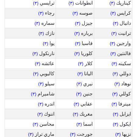
كيناريك
انطوانات
ترايسي
(٣)
(٣)
(٣)
كرايس
صوسه
رجاء
(٣)
(٣)
(٣)
دانيال
جيزل
سماره
(٣)
(٣)
(٣)
ترانيت
برباره
نازك
(٣)
(٣)
(٣)
وارجين
قاسيا
يوا
(٣)
(٣)
(٣)
فالنتين
كلوريا
نارنكول
(٣)
(٣)
(٣)
سكينه
كلار
عائشه
(٣)
(٣)
(٣)
دوللي
اليانا
كاليوبي
(٣)
(٣)
(٣)
نوهاد
نيري
سيلو
(٣)
(٣)
(٣)
كوللي
جنين
شاميرام
(٣)
(٣)
(٣)
مينرفا
عقابي
اندره
(٣)
(٣)
(٣)
ايزابل
مغريك
اننوك
(٣)
(٣)
(٣)
ايكول
اسما
محاسن
(٣)
(٣)
(٣)
نزيها
جورجت
ماري تراز
(٣)
(٣)
(٣)