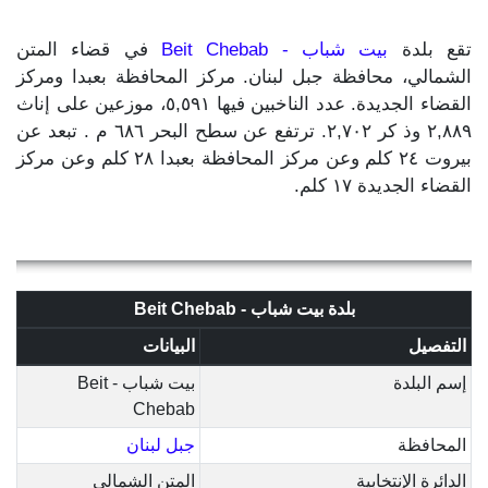
تقع بلدة
بيت شباب - Beit Chebab
في قضاء المتن
الشمالي، محافظة جبل لبنان. مركز المحافظة بعبدا ومركز
القضاء الجديدة. عدد الناخبين فيها ٥,٥٩١، موزعين على إناث
٢,٨٨٩ وذ كر ٢,٧٠٢. ترتفع عن سطح البحر ٦٨٦ م . تبعد عن
بيروت ٢٤ كلم وعن مركز المحافظة بعبدا ٢٨ كلم وعن مركز
القضاء الجديدة ١٧ كلم.
بلدة بيت شباب - Beit Chebab
التفصيل
البيانات
إسم البلدة
بيت شباب - Beit
Chebab
المحافظة
جبل لبنان
الدائرة الإنتخابية
المتن الشمالي