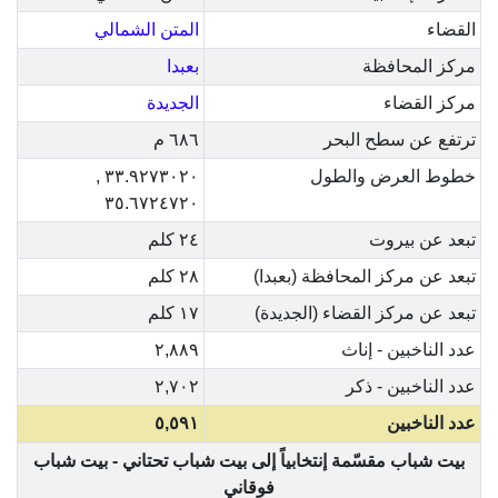
القضاء
المتن الشمالي
مركز المحافظة
بعبدا
مركز القضاء
الجديدة
ترتفع عن سطح البحر
٦٨٦ م
خطوط العرض والطول
٣٣.٩٢٧٣٠٢٠ ,
٣٥.٦٧٢٤٧٢٠
تبعد عن بيروت
٢٤ كلم
تبعد عن مركز المحافظة (بعبدا)
٢٨ كلم
تبعد عن مركز القضاء (الجديدة)
١٧ كلم
عدد الناخبين - إناث
٢,٨٨٩
عدد الناخبين - ذكر
٢,٧٠٢
عدد الناخبين
٥,٥٩١
بيت شباب مقسّمة إنتخابياً إلى بيت شباب تحتاني - بيت شباب
فوقاني