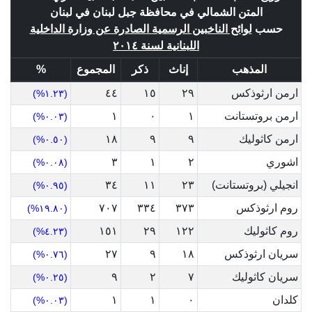
المتن الشمالي في محافظة جبل لبنان في لبنان
حسب
لوائح الناخبين الرسمية الصادرة عن وزارة الداخلية
اللبنانية لسنة ٢٠١٤
المذهب
إناث
ذكر
المجموع
%
ارمن ارثوذكس
٢٩
١٥
٤٤
(١.٢٣%)
ارمن بروتستانت
١
٠
١
(٠.٠٣%)
ارمن كاثوليك
٩
٩
١٨
(٠.٥٠%)
اشوري
٢
١
٣
(٠.٠٨%)
انجيلي (بروتستانت)
٢٣
١١
٣٤
(٠.٩٥%)
روم ارثوذكس
٣٧٣
٣٣٤
٧٠٧
(١٩.٨٠%)
روم كاثوليك
١٢٢
٢٩
١٥١
(٤.٢٣%)
سريان ارثوذكس
١٨
٩
٢٧
(٠.٧٦%)
سريان كاثوليك
٧
٢
٩
(٠.٢٥%)
كلدان
٠
١
١
(٠.٠٣%)