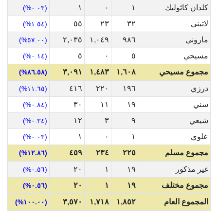
كلدان كاثوليك
١
٠
١
(٠.٠٣%)
لاتيني
٣٢
٢٣
٥٥
(١.٥٤%)
ماروني
٩٨٦
١,٠٤٩
٢,٠٣٥
(٥٧.٠٠%)
مسيحي
٥
٠
٥
(٠.١٤%)
مجموع مسيحي
١,٦٠٨
١,٤٨٣
٣,٠٩١
(٨٦.٥٨%)
درزي
١٩٦
٢٢٠
٤١٦
(١١.٦٥%)
سني
١٩
١١
٣٠
(٠.٨٤%)
شيعي
٩
٣
١٢
(٠.٣٤%)
علوي
١
٠
١
(٠.٠٣%)
مجموع مسلم
٢٢٥
٢٣٤
٤٥٩
(١٢.٨٦%)
غير مذكور
١٩
١
٢٠
(٠.٥٦%)
مجموع مختلف
١٩
١
٢٠
(٠.٥٦%)
المجموع العام
١,٨٥٢
١,٧١٨
٣,٥٧٠
(١٠٠.٠٠%)