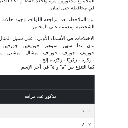
في محافظة جبل لبنان.
من الملاحظ، بعد مراجعة اللوائح، وجود حالات 
الشخصية ومعممة على المخاتير.
الاختلافات في الأسماء الأولى ، على سبيل المثال
ندى - ندا - سهير - سوهير - جوزيفين - جوزفين - جو
جوزيف - جوزف - جوزاف - ميشال - ميشيل - مشيل 
- زكريا - زكريّا - زكرّيه، إلخ
كما التنوّع بين "ه" و"ة" في آخر الإسم
مذكور عدد مرات
٠ - ١
٢ - ٤