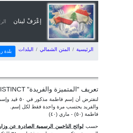
إعْرَفْ لبنان
الر
الرئيسية
المتن الشمالي
البلدات
بلدة ر
تعريف "المتميزة والفريدة" DISTINCT
والفريد يحتسب مرة واحدة فقط لكل إسم.
فاطمة (٥٠) - ماري (٤٠)
حسب
لوائح الناخبين الرسمية الصادرة عن وزارة ال