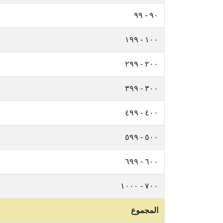
٩٠ - ٩٩
١٠٠ - ١٩٩
٢٠٠ - ٢٩٩
٣٠٠ - ٣٩٩
٤٠٠ - ٤٩٩
٥٠٠ - ٥٩٩
٦٠٠ - ٦٩٩
٧٠٠ - ١٠٠٠
المجموع