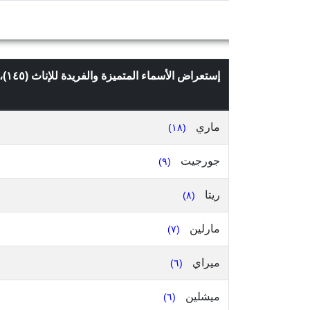
إستعراض الأسماء المتميزة والفريدة للإناث (١٤٥)، التي تعدادها ٢ وما فوق، في قضاء المتن الشمالي، محافظة جبل لبنان، حسب
ماري
(١٨)
جورجيت
(٩)
ريتا
(٨)
مارلين
(٧)
ميراي
(٦)
ميشلين
(٦)