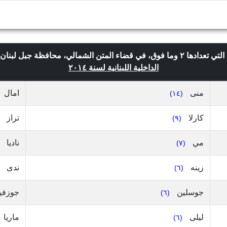
الداخلية اللبنانية لسنة ٢٠١٤
منى
امال
(١٤)
كارلا
تراز
(٩)
مي
ناديا
(٧)
زينه
ندى
(٦)
جوسلين
جوزفي
(٦)
ليلى
ماريا
(٦)