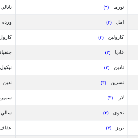
نورما
ناتالي
(٣)
امل
ورده
(٣)
كارولين
كارول
(٣)
فاديا
جنفيا
(٣)
نادين
نيكول
(٣)
نسرين
ندين
(٣)
لارا
سمير
(٣)
نجوى
سالي
(٣)
تريز
عفاف
(٣)