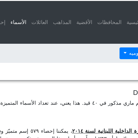
ئيسية
المحافظات
الأقضية
المذاهب
العائلات
الأسماء
(current)
إحص
وميه
لنفترض أن إسم فاطمة مذكور في ٥٠ قيد وإسم ماري مذكور في ٤٠ قيد. هذا ي
داخلية اللبنانية لسنة ٢٠١٤