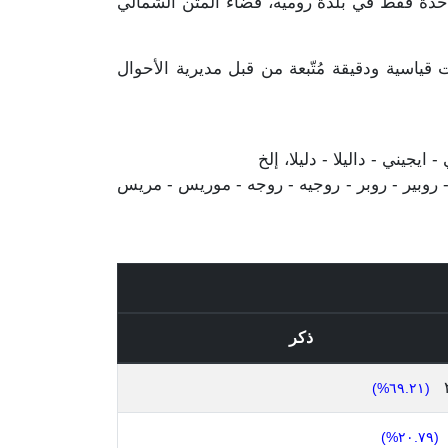
صل هذا المجموع مذكورين مرة واحدة فقط في بلدة روميه، قضاء المتن الشمالي
ياسية ودقيقة مُتّبعة من قبل مديرية الأحوال
يجيني - داليلا - دليلا، إلخ
 روبير - روبر - روجيه - روجه - موريس - مريس
ذكر
(٦٩.٢١%)
(٢٠.٧٩%)