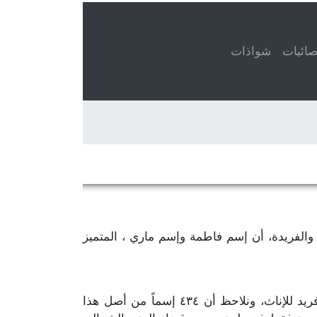
ائيات
شواذات
عني، عند تعداد الأسماء المتميزة والفريدة، أن إسم فاطمة وإسم ماري ، المتميز
، يمكننا إحصاء ٥٧٩ إسم متميّز وفريد للإناث، ونلاحظ أن ٤٣٤ إسماً من أصل هذا