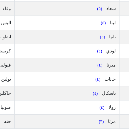
سعاد
وفاء
(٥)
لينا
اليس
(٥)
تانيا
انطوا
(٥)
لودي
كريست
(٤)
ميرنا
فيولي
(٤)
جانات
بولين
(٤)
باسكال
جاكلي
(٤)
رولا
صونيا
(٤)
مرتا
حنه
(٣)