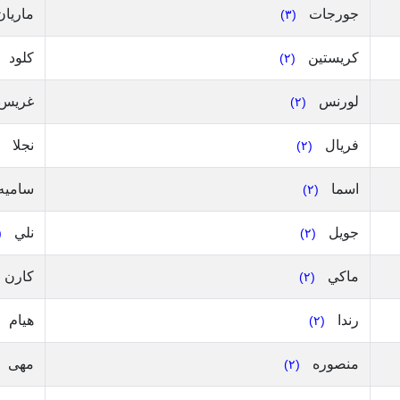
جورجات
ماريا
(٣)
كريستين
كلود
(٢)
لورنس
غريس
(٢)
فريال
نجلا
(٢)
اسما
ساميه
(٢)
جويل
نلي
٢)
(٢)
ماكي
كارن
(٢)
رندا
هيام
(٢)
منصوره
مهى
(٢)