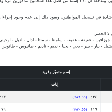
المجموع مذكورين مرة واحدة فقط و ٣٨٠ للذكور، ونلاحظ أن ٢٦٣ إسماً من أ
شاذة في تسجيل المواطنين، ويعود ذلك إلى عدم وجود إجراءات ق
 لا الحصر:
زافين - عفيفة - عفيفه - سامنتا - سمنتا - ادال - اديل - اوجيني - ا
- بيار - بيير - يحي - يحيا - نديم - ناديم - طانيوس - طانوس -
إسم متميّز وفريد
إناث
٢٦٣
٤٣٤
(٧٤.٩٦%)
٧٩
١١٩
(٢٠.٥٥%)