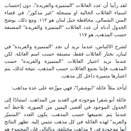
لقد رأينا أن عدد العائلات "المتميزة والفريدة"، دون إحتساب
اسماء العائلات الخالية او مسجلة "غير مذكور"، في قضاء
المتن الشمالي، محافظة جبل لبنان هو ١١٢. ومع ذلك، يوضح
الجدول أدناه أن عدد العائلات "المتميزة والفريدة" المصنفة
حسب المذهب، هو ١١٧
لشرح الالتباس، عندما نريد أن نجد "المتميزة والفريدة" في
لبنان، نختار العائلات فقط، مصنفة حسب اسم العائلة. لكن
عندما نريد اختيار العائلات "المتميزة والفريدة" حسب
المذهب، فإننا نجمع العائلات حسب المذهب. نتيجة لذلك، يتم
اعتبارها متميزة داخل كل مذهب.
لنأخذ مثلاً عائلة "ابوشقرا"، فهي موزّعة على عدة مذاهب:
عائلة أبو شقرا موجودة في العديد من المذاهب. استنادًا إلى
الجدول الموجود في أقصى اليمين من الصورة، نلاحظ أنه
عندما يتم تجميعها حسب المذهب، يكون العدد "المتميّز
والفريد" لهذه العائلة في كل مذهب تنتمي إليه. تظهر النتائج
أنها موجودة في ٧ مذاهب مختلفة، وبالتالي فإن المجموع هو