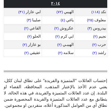
٢٠١٤
نكد
الهيبي
ابي عازار
(٣١)
(٧٢)
(١١٨)
معلوف
ياغي
صليبا
(٣)
(٤)
(٢٥)
بيدروس
عكروش
القاعي
(٢)
(٢)
(٣)
نجيم
ابي كرم
الحلو
(٢)
(٢)
(٢)
حرب
الهيبـي
بو عازار
(٢)
(٢)
(٢)
راشد
سلامه
عقيقي
(٢)
(٢)
(٢)
إحتساب العائلات "المتميزة والفريدة" على نطاق لبنان ككل،
يعني عدم الأخذ بالإعتبار المذهب، المحافظة، القضاء او
البلدة. إن عدد العائلات المتميزة والفريدة، في هذه الحالة، لا
يتطابق مع عدد العائلات المتميزة والفريدة المحصورة ضمن
نطاق أي من العوامل المذكورة أعلاه، منفردين او مجموعين.