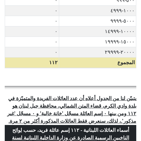
٠
٥٠٠-٩٩٩
٠
١٠٠٠-٤٩٩٩
٠
٥٠٠٠-٩٩٩٩
٠
١٠٠٠٠-١٤٩٩٩
٠
١٥٠٠٠-١٩٩٩٩
٠
٢٠٠٠٠-٢٩٩٩٩
المجموع
١١٢
يتبيّن لنا من الجدول أعلاه أن عدد العائلات الفريدة والمتميّزة في
بلدة وادي الكرم، قضاء المتن الشمالي، محافظة جبل لبنان هو
١١٢ ومن بينها ٠ إسم العائلة مسجّل 'خانة خالية' و ٠ مسجّل 'غير
مذكور'.، لذلك، سنعرض فقط العائلات المذكورة أكثر من ٢ مرة.
أسماء العائلات اللبنانية - ١١٢ إسم عائلة فريد، حسب
لوائح
الناخبين الرسمية الصادرة عن وزارة الداخلية اللبنانية لسنة