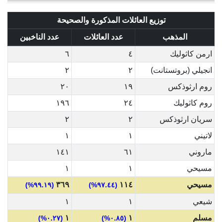
توزيع العائلات المذكورة والصحيحة
المذهب
عدد العائلات
عدد الناخبين
ارمن كاثوليك
٤
٦
انجيلي (بروتستانت)
٢
٢
روم ارثوذكس
١٩
٢٠
روم كاثوليك
٢٤
١٩٦
سريان ارثوذكس
٢
٢
لاتيني
١
١
ماروني
٦١
١٤١
مسيحي
١
١
مسيحي
١١٤
٣٦٩
(٩٩.١٩%)
(٩٧.٤٤%)
شيعي
١
١
مسلم
١
١
(٠.٢٧%)
(٠.٨٥%)