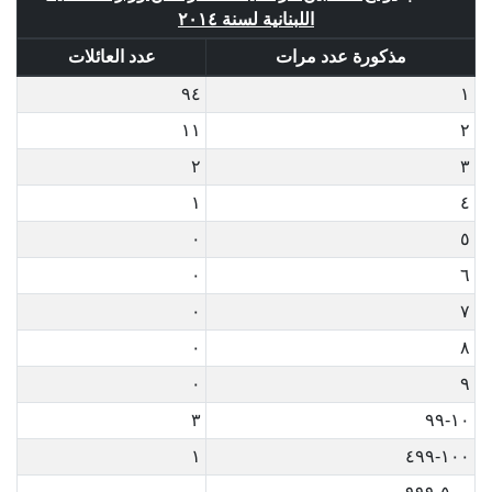
اللبنانية لسنة ٢٠١٤
مذكورة عدد مرات
عدد العائلات
٩٤
١
١١
٢
٢
٣
١
٤
٠
٥
٠
٦
٠
٧
٠
٨
٠
٩
٣
١٠-٩٩
١
١٠٠-٤٩٩