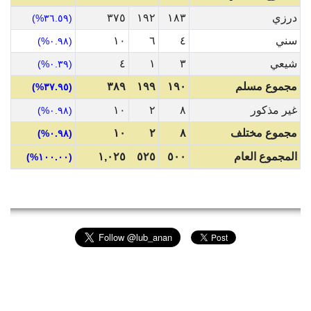
درزي
١٨٣
١٩٢
٣٧٥
(٣٦.٥٩%)
سني
٤
٦
١٠
(٠.٩٨%)
شيعي
٣
١
٤
(٠.٣٩%)
مجموع مسلم
١٩٠
١٩٩
٣٨٩
(٣٧.٩٥%)
غير مذكور
٨
٢
١٠
(٠.٩٨%)
مجموع مختلف
٨
٢
١٠
(٠.٩٨%)
المجموع العام
٥٠٠
٥٢٥
١,٠٢٥
(١٠٠.٠٠%)