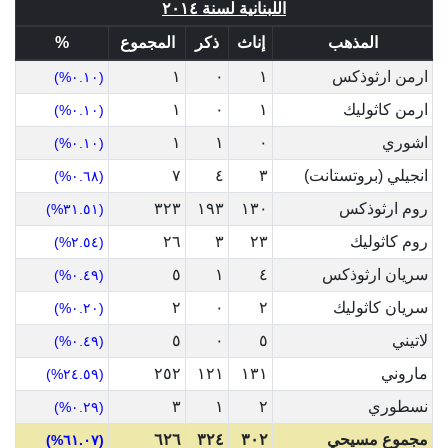
اللبنانية لسنة ٢٠١٤
المذهب
إناث
ذكر
المجموع
%
ارمن ارثوذكس
١
٠
١
(٠.١٠%)
ارمن كاثوليك
١
٠
١
(٠.١٠%)
اشوري
٠
١
١
(٠.١٠%)
انجيلي (بروتستانت)
٣
٤
٧
(٠.٦٨%)
روم ارثوذكس
١٣٠
١٩٣
٣٢٣
(٣١.٥١%)
روم كاثوليك
٢٣
٣
٢٦
(٢.٥٤%)
سريان ارثوذكس
٤
١
٥
(٠.٤٩%)
سريان كاثوليك
٢
٠
٢
(٠.٢٠%)
لاتيني
٥
٠
٥
(٠.٤٩%)
ماروني
١٣١
١٢١
٢٥٢
(٢٤.٥٩%)
نسطوري
٢
١
٣
(٠.٢٩%)
مجموع مسيحي
٣٠٢
٣٢٤
٦٢٦
(٦١.٠٧%)