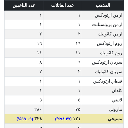
المذهب
عدد العائلات
عدد الناخبين
ارمن ارثوذكس
١
١
ارمن بروتستانت
١
١
ارمن كاثوليك
٢
٢
روم ارثوذكس
١٦
١٦
روم كاثوليك
١١
١١
سريان ارثوذكس
٦
٨
سريان كاثوليك
٢
٢
قبطي ارثوذكس
١
١
كلدان
١
١
لاتيني
٥
٥
ماروني
٧٥
٢٨٠
مسيحي
١٢١
٣٢٨
(٩٩.٠٩%)
(٩٨.٣٧%)