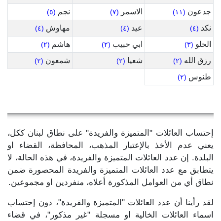
جدعون
الاسمر
نجم
(٥)
(٧)
(١١)
نكد
عيد
مهاوش
(٤)
(٤)
(٤)
الحلو
ابي حبيب
هاشم
(٢)
(٢)
(٣)
رزق الله
شعيا
شمعون
(٢)
(٢)
(٢)
طنوس
(٢)
إحتساب العائلات "المتميزة والفريدة" على نطاق لبنان ككل،
يعني عدم الأخذ بالإعتبار المذهب، المحافظة، القضاء او
البلدة. إن عدد العائلات المتميزة والفريدة، في هذه الحالة، لا
يتطابق مع عدد العائلات المتميزة والفريدة المحصورة ضمن
نطاق أي من العوامل المذكورة أعلاه، منفردين او مجموعين.
لقد رأينا أن عدد العائلات "المتميزة والفريدة"، دون إحتساب
اسماء العائلات الخالية او مسجلة "غير مذكور"، في قضاء