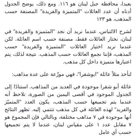
بعبدا، محافظة جبل لبنان هو ١١٦. ومع ذلك، يوضح الجدول
أدناه أن عدد العائلات "المتميزة والفريدة" المصنفة حسب
المذهب، هو ١٢٣
لشرح الالتباس، عندما نريد أن نجد "المتميزة والفريدة" في
لبنان، نختار العائلات فقط، مصنفة حسب اسم العائلة. لكن
عندما نريد اختيار العائلات "المتميزة والفريدة" حسب
المذهب، فإننا نجمع العائلات حسب المذهب. نتيجة لذلك، يتم
اعتبارها متميزة داخل كل مذهب.
لنأخذ مثلاً عائلة "ابوشقرا"، فهي موزّعة على عدة مذاهب:
عائلة أبو شقرا موجودة في العديد من المذاهب. استنادًا إلى
الجدول الموجود في أقصى اليمين من الصورة، نلاحظ أنه
عندما يتم تجميعها حسب المذهب، يكون العدد "المتميّز
والفريد" لهذه العائلة في كل مذهب تنتمي إليه. تظهر النتائج
أنها موجودة في ٧ مذاهب مختلفة، وبالتالي فإن المجموع هو
٧ مقابل عدد ١ على مقياس لبنان، عندما لا يتم تجميعها
حسب أي عامل