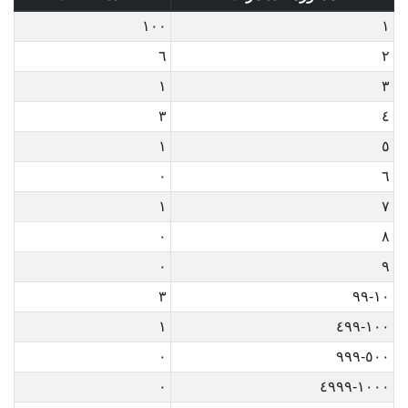
١٠٠
١
٦
٢
١
٣
٣
٤
١
٥
٠
٦
١
٧
٠
٨
٠
٩
٣
١٠-٩٩
١
١٠٠-٤٩٩
٠
٥٠٠-٩٩٩
٠
١٠٠٠-٤٩٩٩