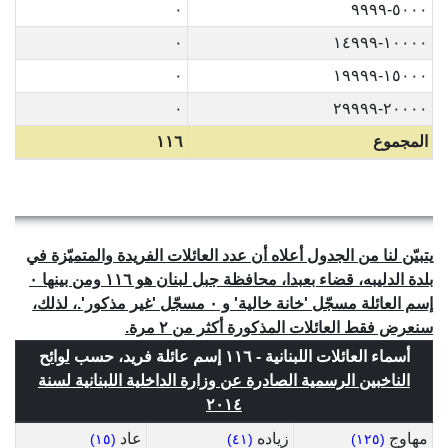
٠
٥٠٠٠-٩٩٩٩
٠
١٠٠٠٠-١٤٩٩٩
٠
١٥٠٠٠-١٩٩٩٩
٠
٢٠٠٠٠-٢٩٩٩٩
المجموع
١١٦
يتبيّن لنا من الجدول أعلاه أن عدد العائلات الفريدة والمتميّزة في
بلدة الدليبه، قضاء بعبدا، محافظة جبل لبنان هو ١١٦ ومن بينها ٠
إسم العائلة مسجّل 'خانة خالية' و ٠ مسجّل 'غير مذكور'.، لذلك،
سنعرض فقط العائلات المذكورة أكثر من ٢ مرة.
أسماء العائلات اللبنانية - ١١٦ إسم عائلة فريد، حسب
لوائح
الناخبين الرسمية الصادرة عن وزارة الداخلية اللبنانية لسنة
٢٠١٤
مهاوج
زياده
عاد
(١٥)
(٤١)
(١٢٥)