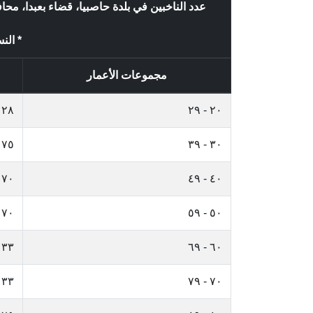
عدد الناخبين في بلدة حاصبيا، قضاء بعبدا، م
* النس
مجموعات الأعمار
٢٨
٢٠ - ٢٩
٧٥
٣٠ - ٣٩
٧٠
٤٠ - ٤٩
٧٠
٥٠ - ٥٩
٣٣
٦٠ - ٦٩
٣٣
٧٠ - ٧٩