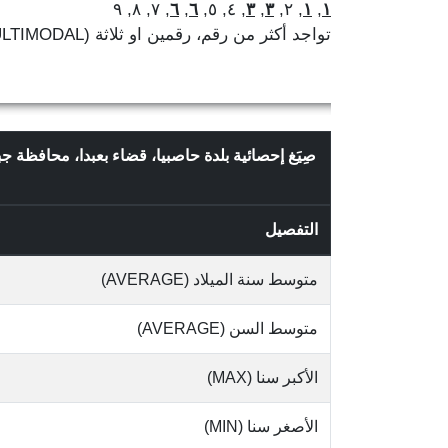
, ٧, ٨, ٩
٦
,
٦
, ٤, ٥,
٣
,
٣
, ٢,
١
,
١
تواجد أكثر من رقم، رقمين او ثلاثة (MULTIMODAL)
صِيَغ إحصائية بلدة حاصبيا، قضاء بعبدا، محافظة ج
التفصيل
متوسط سنة الميلاد (AVERAGE)
متوسط السن (AVERAGE)
الأكبر سنا (MAX)
الأصغر سنا (MIN)