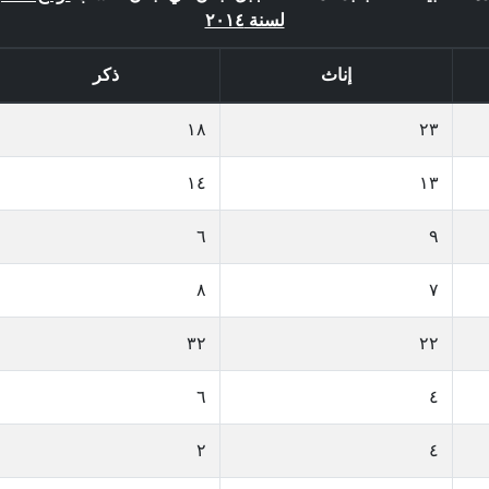
لسنة ٢٠١٤
إناث
ذكر
١٨
٢٣
١٤
١٣
٦
٩
٨
٧
٣٢
٢٢
٦
٤
٢
٤