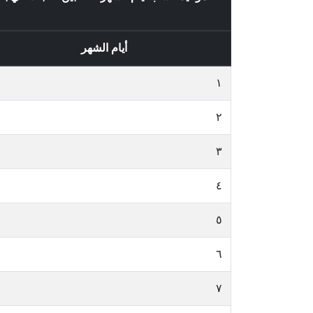
أيام الشهر
١
٢
٣
٤
٥
٦
٧