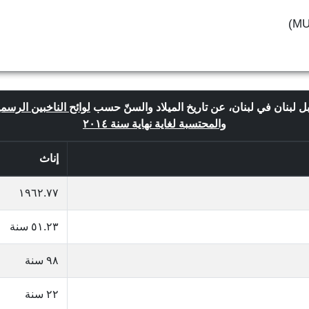
بل لبنان في لبنان، عن تاريخ الميلاد والسنّ حسب
لوائح الناخبين الرسمية
والمحتسبة لغاية نهاية سنة ٢٠١٤
إناث
١٩٦٢.٧٧
٥١.٢٣ سنة
٩٨ سنة
٢٢ سنة