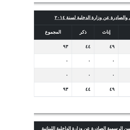
والصادرة عن وزارة الدخلية لسنة ٢٠١٤
إناث
ذكر
المجموع
٩٣
٤٤
٤٩
٠
٠
٠
٠
٠
٠
٩٣
٤٤
٤٩
بين الرسمية الصادرة عن وزارة الداخلية اللبنانية