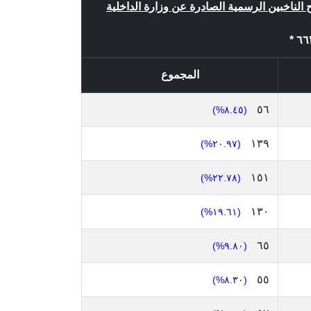
ح الناخبين الرسمية الصادرة عن وزارة الداخلية
المجموع
٥٦
(٨.٤٥%)
١٣٩
(٢٠.٩٧%)
١٥١
(٢٢.٧٨%)
١٣٠
(١٩.٦١%)
٦٥
(٩.٨٠%)
٥٥
(٨.٣٠%)