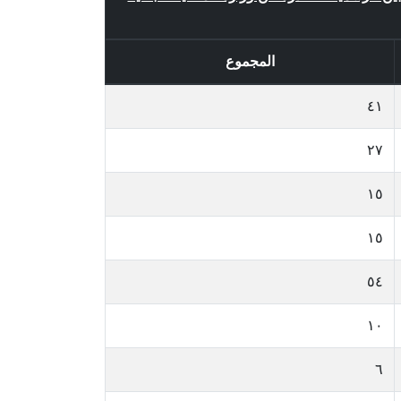
المجموع
٤١
٢٧
١٥
١٥
٥٤
١٠
٦