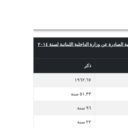
 الصادرة عن وزارة الداخلية اللبنانية لسنة ٢٠١٤
ذكر
١٩٦٢.٦٧
٥١.٣٣ سنة
٩٦ سنة
٢٢ سنة