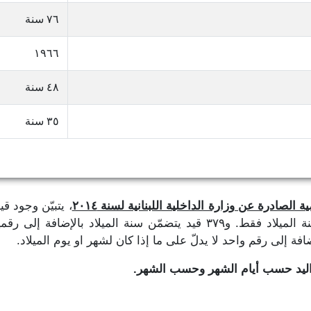
٧٦ سنة
١٩٦٦
٤٨ سنة
٣٥ سنة
 الصادرة عن وزارة الداخلية اللبنانية لسنة ٢٠١٤
، يتبيّن وجود ق
تاريخ الميلاد، حيث نجد ٣٨٩,٢٨١ قيد يتضمّن سنة الميلاد فقط. و٣٧٩ قيد يتض
واليد حسب أيام الشهر وحسب الشهر.