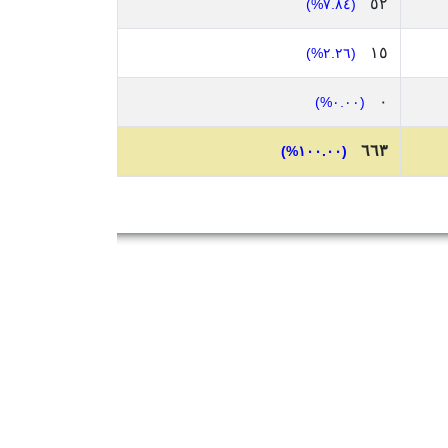
٥٢
(٧.٨٤%)
١٥
(٢.٢٦%)
٠
(٠.٠٠%)
٦٦٣
(١٠٠.٠٠%)