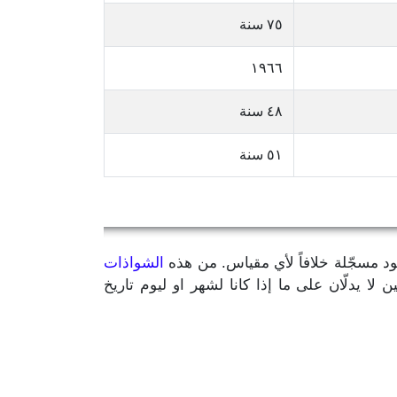
٧٥ سنة
١٩٦٦
٤٨ سنة
٥١ سنة
يود مسجّلة خلافاً لأي مقياس. من هذه
الشواذات
مّن سنة الميلاد بالإضافة إلى رقمين لا يدلّان على ما إذا كانا لشهر او ليوم تاريخ