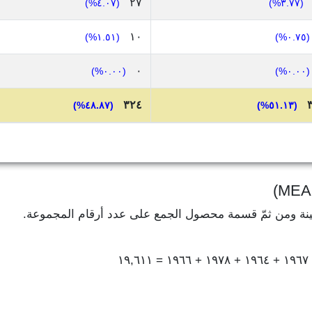
٢٧
(٤.٠٧%)
(٣.٧٧%)
١٠
(١.٥١%)
(٠.٧٥%)
٠
(٠.٠٠%)
(٠.٠٠%)
٣٢٤
(٤٨.٨٧%)
(٥١.١٣%)
ينة ومن ثمّ قسمة محصول الجمع على عدد أرقام المجموعة.