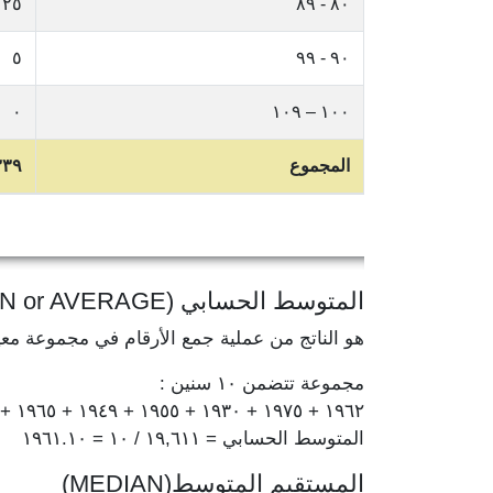
٢٥
٨٠ - ٨٩
٥
٩٠ - ٩٩
٠
١٠٠ – ١٠٩
المجموع
٣٣٩
المتوسط الحسابي (MEAN or AVERAGE)
هو الناتج من عملية جمع الأرقام في مجموعة مع
مجموعة تتضمن ١٠ سنين :
١٩٦٢ + ١٩٧٥ + ١٩٣٠ + ١٩٥٥ + ١٩٤٩ + ١٩٦٥ + ١٩٦٧ + ١٩٦٤ + ١٩٧٨ + ١٩٦٦ = ١٩,٦١١
المتوسط الحسابي = ١٩,٦١١ / ١٠ = ١٩٦١.١٠
المستقيم المتوسط(MEDIAN)