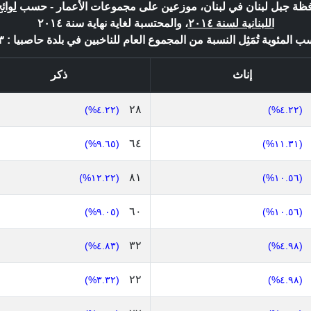
حافظة جبل لبنان في لبنان، موزعين على مجموعات الأعمار - حسب
لوائ
اللبنانية لسنة ٢٠١٤
، والمحتسبة لغاية نهاية سنة ٢٠١٤
ب المئوية تُمَثِل النسبة من المجموع العام للناخبين في بلدة حاصبيا : ٦٦٣ *
إناث
ذكر
٢٨
(٤.٢٢%)
(٤.٢٢%)
٦٤
(٩.٦٥%)
(١١.٣١%)
٨١
(١٢.٢٢%)
(١٠.٥٦%)
٦٠
(٩.٠٥%)
(١٠.٥٦%)
٣٢
(٤.٨٣%)
(٤.٩٨%)
٢٢
(٣.٣٢%)
(٤.٩٨%)