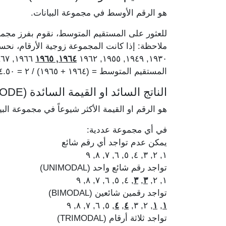
هو الرقم الأوسط في مجموعة البيانات.
للعثور على المستقيم المتوسط، نقوم بفرز مجمو
ملاحظة: إذا كانت المجموعة زوجية الأرقام، ن
١٩٦٦, ١٩٦٧, ١٩٧٥, ١٩٧٨
١٩٦٤, ١٩٦٥
١٩٣٠, ١٩٤٩, ١٩٥٥, ١٩٦٢
المستقيم المتوسط = (١٩٦٤ + ١٩٦٥) / ٢ = ١٩٦٤.٥٠
الناتج السائد او القيمة السائدة (MODE)
هو الرقم او القيمة الأكثر شيوعاً في مجموعة البي
في أي مجموعة عددية:
يمكن عدم تواجد أي رقم شائع
١, ٢, ٣, ٤, ٥, ٦, ٧, ٨, ٩
تواجد رقم شائع واحد (UNIMODAL)
, ٤, ٥, ٦, ٧, ٨, ٩
٣
,
٣
١, ٢,
تواجد رقمين شائعين (BIMODAL)
, ٥, ٦, ٧, ٨, ٩
٤
,
٤
, ٢, ٣,
١
,
١
تواجد ثلاثة أرقام (TRIMODAL)