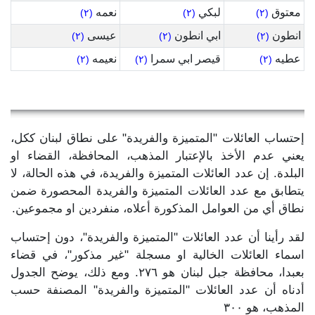
معتوق
لبكي
نعمه
(٢)
(٢)
(٢)
انطون
ابي انطون
عيسى
(٢)
(٢)
(٢)
عطيه
قيصر ابي سمرا
نعيمه
(٢)
(٢)
(٢)
إحتساب العائلات "المتميزة والفريدة" على نطاق لبنان ككل،
يعني عدم الأخذ بالإعتبار المذهب، المحافظة، القضاء او
البلدة. إن عدد العائلات المتميزة والفريدة، في هذه الحالة، لا
يتطابق مع عدد العائلات المتميزة والفريدة المحصورة ضمن
نطاق أي من العوامل المذكورة أعلاه، منفردين او مجموعين.
لقد رأينا أن عدد العائلات "المتميزة والفريدة"، دون إحتساب
اسماء العائلات الخالية او مسجلة "غير مذكور"، في قضاء
بعبدا، محافظة جبل لبنان هو ٢٧٦. ومع ذلك، يوضح الجدول
أدناه أن عدد العائلات "المتميزة والفريدة" المصنفة حسب
المذهب، هو ٣٠٠