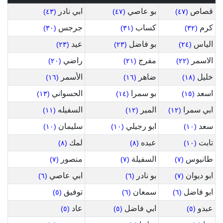
قصاص
بو عاصي
ابي نادر
(٤٣)
(٤٧)
(٤٧)
كرم
كساب
جرجس
(٣٠)
(٣١)
(٣٢)
الياس
بو فاضل
عيد
(٢٣)
(٢٣)
(٢٤)
الاسمر
مفرج
راضي
(٢٠)
(٢١)
(٢٢)
خليل
ضاهر
الأسمر
(١٦)
(١٦)
(١٨)
اسعد
بو سمرا
الحسواني
(١٣)
(١٤)
(١٥)
ابي سمرا
المير
السفيله
(١١)
(١٢)
(١٢)
سعد
ابو رجيلي
سليمان
(١٠)
(١٠)
(١٠)
تابت
عبده
لمك
(٨)
(٨)
(١٠)
طانيوس
السفيلة
منصور
(٧)
(٧)
(٧)
ابو ديوان
بو نادر
ابي عاصي
(٦)
(٦)
(٧)
ابو فاضل
سمعان
توفيق
(٥)
(٦)
(٦)
عبدو
ابي فاضل
عاد
(٥)
(٥)
(٥)