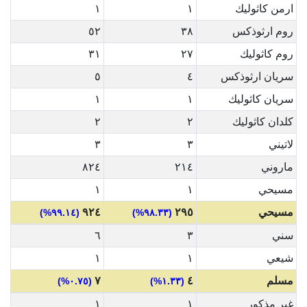
ارمن كاثوليك
١
١
روم ارثوذكس
٣٨
٥٢
روم كاثوليك
٢٧
٣١
سريان ارثوذكس
٤
٥
سريان كاثوليك
١
١
كلدان كاثوليك
٢
٢
لاتيني
٣
٣
ماروني
٢١٤
٨٢٤
مسيحي
١
١
مسيحي
٢٩٥
٩٢٤
(٩٩.١٤%)
(٩٨.٣٣%)
سني
٣
٦
شيعي
١
١
مسلم
٤
٧
(٠.٧٥%)
(١.٣٣%)
غير مذكور
١
١