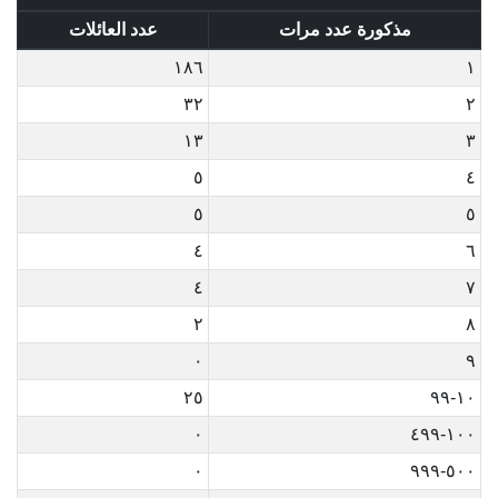
مذكورة عدد مرات
عدد العائلات
١٨٦
١
٣٢
٢
١٣
٣
٥
٤
٥
٥
٤
٦
٤
٧
٢
٨
٠
٩
٢٥
١٠-٩٩
٠
١٠٠-٤٩٩
٠
٥٠٠-٩٩٩