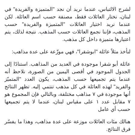
لشرح الالتباس، عندما نريد أن نجد "المتميزة والفريدة" في
لبنان، نختار العائلات فقط، مصنفة حسب اسم العائلة. لكن
عندما نريد اختيار العائلات "المتميزة والفريدة" حسب
المذهب، فإننا نجمع العائلات حسب المذهب. نتيجة لذلك، يتم
اعتبارها متميزة داخل كل مذهب.
لنأخذ مثلاً عائلة "ابوشقرا"، فهي موزّعة على عدة مذاهب:
عائلة أبو شقرا موجودة في العديد من المذاهب. استنادًا إلى
الجدول الموجود في أقصى اليمين من الصورة، نلاحظ أنه
عندما يتم تجميعها حسب المذهب، يكون العدد "المتميّز
والفريد" لهذه العائلة في كل مذهب تنتمي إليه. تظهر النتائج
أنها موجودة في ٧ مذاهب مختلفة، وبالتالي فإن المجموع هو
٧ مقابل عدد ١ على مقياس لبنان، عندما لا يتم تجميعها
حسب أي عامل
هنالك مئات العائلات موزعة على عدة مذاهب، وهذا ما يفسّر
فرق النتائج.