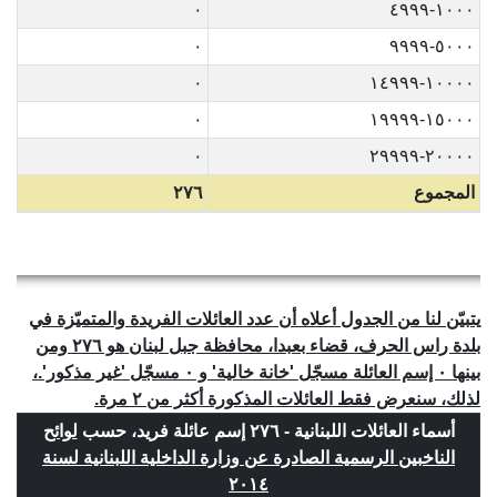
٠
١٠٠٠-٤٩٩٩
٠
٥٠٠٠-٩٩٩٩
٠
١٠٠٠٠-١٤٩٩٩
٠
١٥٠٠٠-١٩٩٩٩
٠
٢٠٠٠٠-٢٩٩٩٩
المجموع
٢٧٦
يتبيّن لنا من الجدول أعلاه أن عدد العائلات الفريدة والمتميّزة في
بلدة راس الحرف، قضاء بعبدا، محافظة جبل لبنان هو ٢٧٦ ومن
بينها ٠ إسم العائلة مسجّل 'خانة خالية' و ٠ مسجّل 'غير مذكور'.،
لذلك، سنعرض فقط العائلات المذكورة أكثر من ٢ مرة.
أسماء العائلات اللبنانية - ٢٧٦ إسم عائلة فريد، حسب
لوائح
الناخبين الرسمية الصادرة عن وزارة الداخلية اللبنانية لسنة
٢٠١٤