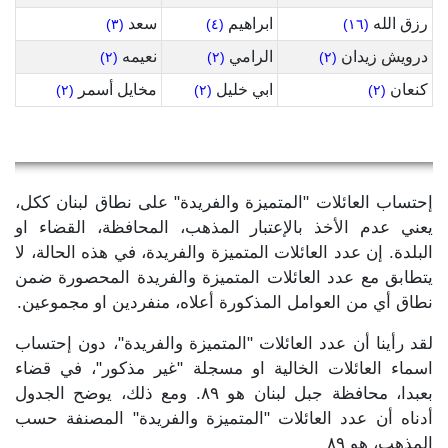
رزق الله
ابراهيم
سعد
(٣)
(٤)
(١٦)
درويش زيدان
الرامي
نعيمه
(٢)
(٢)
(٢)
كنعان
ابي خليل
مخايل أسمر
(٢)
(٢)
(٢)
إحتساب العائلات "المتميزة والفريدة" على نطاق لبنان ككل،
يعني عدم الأخذ بالإعتبار المذهب، المحافظة، القضاء او
البلدة. إن عدد العائلات المتميزة والفريدة، في هذه الحالة، لا
يتطابق مع عدد العائلات المتميزة والفريدة المحصورة ضمن
نطاق أي من العوامل المذكورة أعلاه، منفردين او مجموعين.
لقد رأينا أن عدد العائلات "المتميزة والفريدة"، دون إحتساب
اسماء العائلات الخالية او مسجلة "غير مذكور"، في قضاء
بعبدا، محافظة جبل لبنان هو ٨٩. ومع ذلك، يوضح الجدول
أدناه أن عدد العائلات "المتميزة والفريدة" المصنفة حسب
المذهب، هو ٨٩