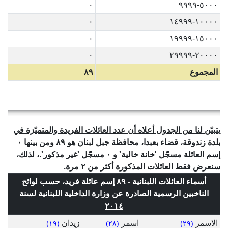
٠
٥٠٠٠-٩٩٩٩
٠
١٠٠٠٠-١٤٩٩٩
٠
١٥٠٠٠-١٩٩٩٩
٠
٢٠٠٠٠-٢٩٩٩٩
المجموع
٨٩
يتبيّن لنا من الجدول أعلاه أن عدد العائلات الفريدة والمتميّزة في
بلدة زندوقة، قضاء بعبدا، محافظة جبل لبنان هو ٨٩ ومن بينها ٠
إسم العائلة مسجّل 'خانة خالية' و ٠ مسجّل 'غير مذكور'.، لذلك،
سنعرض فقط العائلات المذكورة أكثر من ٢ مرة.
أسماء العائلات اللبنانية - ٨٩ إسم عائلة فريد، حسب
لوائح
الناخبين الرسمية الصادرة عن وزارة الداخلية اللبنانية لسنة
٢٠١٤
الاسمر
اسمر
زيدان
(١٩)
(٢٨)
(٢٩)