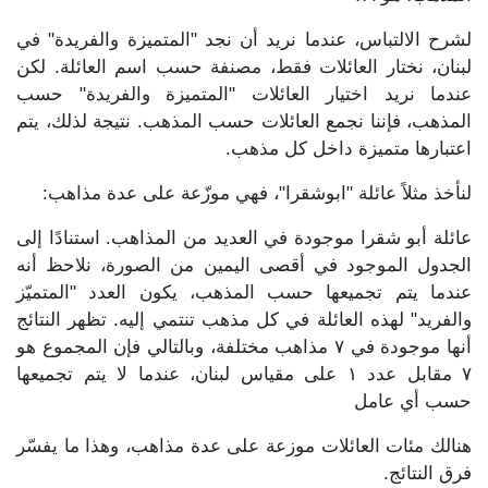
لشرح الالتباس، عندما نريد أن نجد "المتميزة والفريدة" في
لبنان، نختار العائلات فقط، مصنفة حسب اسم العائلة. لكن
عندما نريد اختيار العائلات "المتميزة والفريدة" حسب
المذهب، فإننا نجمع العائلات حسب المذهب. نتيجة لذلك، يتم
اعتبارها متميزة داخل كل مذهب.
لنأخذ مثلاً عائلة "ابوشقرا"، فهي موزّعة على عدة مذاهب:
عائلة أبو شقرا موجودة في العديد من المذاهب. استنادًا إلى
الجدول الموجود في أقصى اليمين من الصورة، نلاحظ أنه
عندما يتم تجميعها حسب المذهب، يكون العدد "المتميّز
والفريد" لهذه العائلة في كل مذهب تنتمي إليه. تظهر النتائج
أنها موجودة في ٧ مذاهب مختلفة، وبالتالي فإن المجموع هو
٧ مقابل عدد ١ على مقياس لبنان، عندما لا يتم تجميعها
حسب أي عامل
هنالك مئات العائلات موزعة على عدة مذاهب، وهذا ما يفسّر
فرق النتائج.