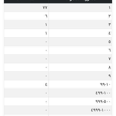
٧٧
١
٦
٢
١
٣
١
٤
٠
٥
٠
٦
٠
٧
٠
٨
٠
٩
٤
١٠-٩٩
٠
١٠٠-٤٩٩
٠
٥٠٠-٩٩٩
٠
١٠٠٠-٤٩٩٩