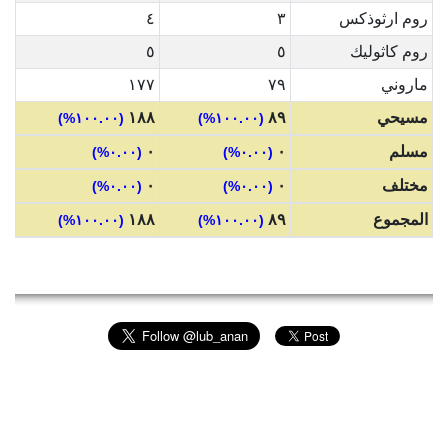
روم ارثوذكس
٣
٤
روم كاثوليك
٥
٥
ماروني
٧٩
١٧٧
مسيحي
٨٩
١٨٨
(١٠٠.٠٠%)
(١٠٠.٠٠%)
مسلم
٠
٠
(٠.٠٠%)
(٠.٠٠%)
مختلف
٠
٠
(٠.٠٠%)
(٠.٠٠%)
المجموع
٨٩
١٨٨
(١٠٠.٠٠%)
(١٠٠.٠٠%)