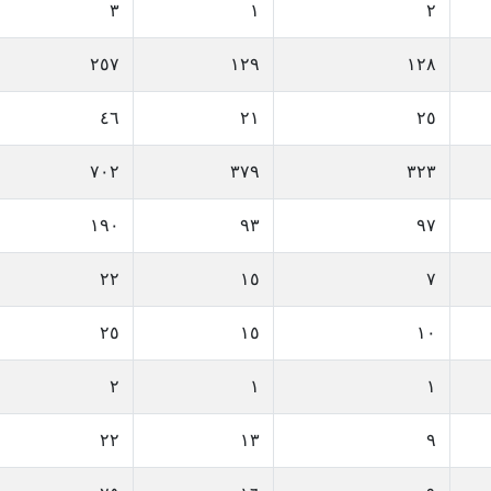
٣
١
٢
٢٥٧
١٢٩
١٢٨
٤٦
٢١
٢٥
٧٠٢
٣٧٩
٣٢٣
١٩٠
٩٣
٩٧
٢٢
١٥
٧
٢٥
١٥
١٠
٢
١
١
٢٢
١٣
٩