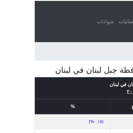
ائيات
شواذات
ظة جبل لبنان في لبنان
ان في لبنان
%
(٠.١٥%)