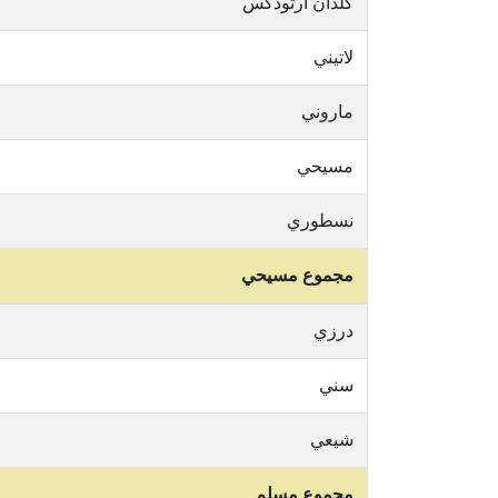
كلدان ارثوذكس
لاتيني
ماروني
مسيحي
نسطوري
مجموع مسيحي
درزي
سني
شيعي
مجموع مسلم