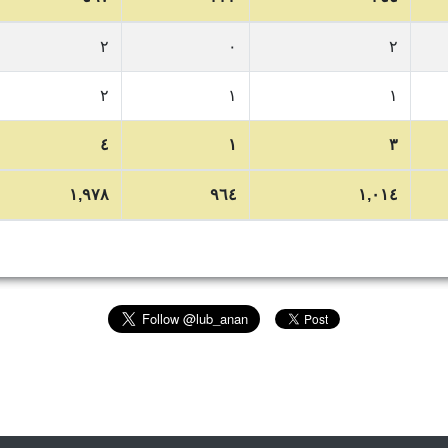
٢
٠
٢
٢
١
١
٤
١
٣
١,٩٧٨
٩٦٤
١,٠١٤