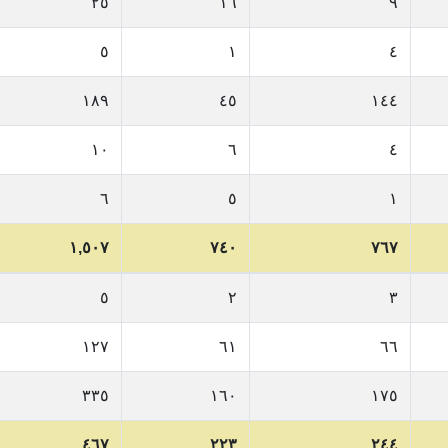
٢٥
١٦
٩
٥
١
٤
١٨٩
٤٥
١٤٤
١٠
٦
٤
٦
٥
١
١,٥٠٧
٧٤٠
٧٦٧
٥
٢
٣
١٢٧
٦١
٦٦
٣٣٥
١٦٠
١٧٥
٤٦٧
٢٢٣
٢٤٤