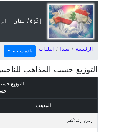
إعْرَفْ لبنان
الر
الرئيسية
بعبدا
البلدات
بلدة سبنيه
التوزيع حسب المذاهب للناخبين
التوزيع حسب 
حس
المذهب
ارمن ارثوذكس