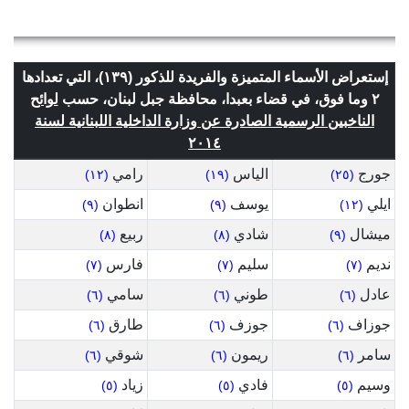
إستعراض الأسماء المتميزة والفريدة للذكور (١٣٩)، التي تعدادها
٢ وما فوق، في قضاء بعبدا، محافظة جبل لبنان، حسب
لوائح
الناخبين الرسمية الصادرة عن وزارة الداخلية اللبنانية لسنة
٢٠١٤
جورج
الياس
رامي
(١٢)
(١٩)
(٢٥)
ايلي
يوسف
انطوان
(٩)
(٩)
(١٢)
ميشال
شادي
ربيع
(٨)
(٨)
(٩)
نديم
سليم
فارس
(٧)
(٧)
(٧)
عادل
طوني
سامي
(٦)
(٦)
(٦)
جوزاف
جوزف
طارق
(٦)
(٦)
(٦)
سامر
ريمون
شوقي
(٦)
(٦)
(٦)
وسيم
فادي
زياد
(٥)
(٥)
(٥)