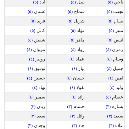
ناجي
نبيل
اياد
(٥)
(٥)
(٥)
نجيب
سماح
غسان
(٥)
(٥)
(٥)
بسام
شربل
فريد
(٥)
(٥)
(٥)
منير
فؤاد
كابي
(٥)
(٥)
(٥)
انيس
ماهر
شفيق
(٤)
(٥)
(٥)
رمزي
رواد
مروان
(٤)
(٤)
(٤)
وسام
عماد
روبير
(٤)
(٤)
(٤)
جميل
بيار
توفيق
(٤)
(٤)
(٤)
امين
حسان
حسين
(٤)
(٤)
(٤)
وليد
نقولا
نهاد
(٤)
(٤)
(٤)
عصام
رائد
سمير
(٤)
(٤)
(٤)
بشاره
حسام
ريان
(٣)
(٣)
(٣)
سعيد
وائل
سعد
(٣)
(٣)
(٣)
علاء
جاد
وجدي
(٣)
(٣)
(٣)