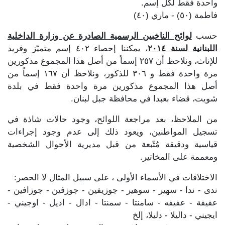
واحدة فقط لكل إسم.
فاطمة (٥٠) - ماري (٤٠)
حسب
لوائح الناخبين الرسمية الصادرة عن وزارة الداخلية
اللبنانية لسنة ٢٠١٤
، يمكننا إحصاء ٤٠٢ إسم متميّز وفريد
للإناث، ونلاحظ أن ٢٥٧ إسماً من أصل هذا المجموع مذكورين
مرة واحدة فقط و ٣٠٦ للذكور، ونلاحظ أن ١٦٧ إسماً من
أصل هذا المجموع مذكورين مرة واحدة فقط في بلدة
شويت، قضاء بعبدا في محافظة جبل لبنان.
من الملاحظ، بعد مراجعة اللوائح، وجود حالات شاذة في
تسجيل المواطنين، ويعود ذلك إلى عدم وجود إجراءات
قياسية ودقيقة مُتّبعة من قبل مديرية الأحوال الشخصية
ومعممة على المخاتير.
الاختلافات في الأسماء الأولى ، على سبيل المثال لا الحصر:
ندى - ندا - سهير - سوهير - جوزيفين - جوزفين - جوزافين -
عفيفة - عفيفه - سامنتا - سمنتا - ادال - اديل - اوجيني -
ايجيني - داليلا - دليلا، إلخ