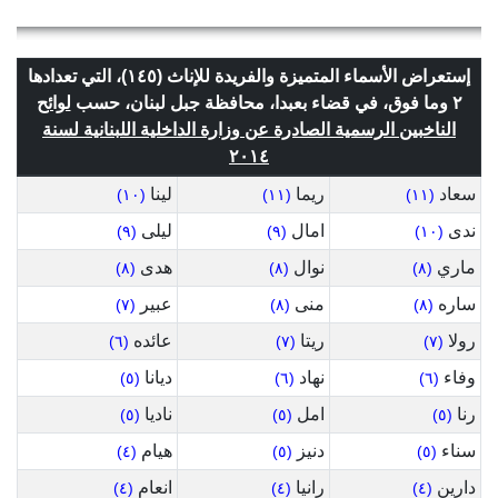
إستعراض الأسماء المتميزة والفريدة للإناث (١٤٥)، التي تعدادها
٢ وما فوق، في قضاء بعبدا، محافظة جبل لبنان، حسب
لوائح
الناخبين الرسمية الصادرة عن وزارة الداخلية اللبنانية لسنة
٢٠١٤
سعاد
ريما
لينا
(١٠)
(١١)
(١١)
ندى
امال
ليلى
(٩)
(٩)
(١٠)
ماري
نوال
هدى
(٨)
(٨)
(٨)
ساره
منى
عبير
(٧)
(٨)
(٨)
رولا
ريتا
عائده
(٦)
(٧)
(٧)
وفاء
نهاد
ديانا
(٥)
(٦)
(٦)
رنا
امل
ناديا
(٥)
(٥)
(٥)
سناء
دنيز
هيام
(٤)
(٥)
(٥)
دارين
رانيا
انعام
(٤)
(٤)
(٤)