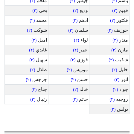
باسم
جيلبير
ملحم
(٢)
(٢)
(٢)
فهيم
وديع
يحي
(٢)
(٢)
(٢)
فكتور
ادهم
محمد
(٢)
(٢)
(٢)
جوزيف
سلمان
شوكت
(٢)
(٢)
(٢)
منذر
لواء
اميل
(٢)
(٢)
(٢)
مازن
عمر
غاندي
(٢)
(٢)
(٢)
شكيب
فوزي
سهيل
(٢)
(٢)
(٢)
خليل
موريس
طلال
(٢)
(٢)
(٢)
انور
حسن
جرجس
(٢)
(٢)
(٢)
جواد
خالد
جناح
(٢)
(٢)
(٢)
روجيه
حاتم
رئبال
(٢)
(٢)
(٢)
بولس
(٢)