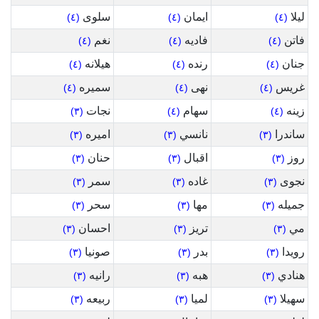
ليلا
ايمان
سلوى
(٤)
(٤)
(٤)
فاتن
فاديه
نغم
(٤)
(٤)
(٤)
جنان
رنده
هيلانه
(٤)
(٤)
(٤)
غريس
نهى
سميره
(٤)
(٤)
(٤)
زينه
سهام
نجات
(٣)
(٤)
(٤)
ساندرا
نانسي
اميره
(٣)
(٣)
(٣)
روز
اقبال
حنان
(٣)
(٣)
(٣)
نجوى
غاده
سمر
(٣)
(٣)
(٣)
جميله
مها
سحر
(٣)
(٣)
(٣)
مي
تريز
احسان
(٣)
(٣)
(٣)
رويدا
بدر
صونيا
(٣)
(٣)
(٣)
هنادي
هبه
رانيه
(٣)
(٣)
(٣)
سهيلا
لميا
ربيعه
(٣)
(٣)
(٣)