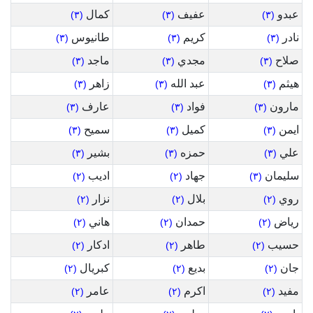
عبدو
عفيف
كمال
(٣)
(٣)
(٣)
نادر
كريم
طانيوس
(٣)
(٣)
(٣)
صلاح
مجدي
ماجد
(٣)
(٣)
(٣)
هيثم
عبد الله
زاهر
(٣)
(٣)
(٣)
مارون
فواد
عارف
(٣)
(٣)
(٣)
ايمن
كميل
سميح
(٣)
(٣)
(٣)
علي
حمزه
بشير
(٣)
(٣)
(٣)
سليمان
جهاد
اديب
(٢)
(٢)
(٣)
روي
بلال
نزار
(٢)
(٢)
(٢)
رياض
حمدان
هاني
(٢)
(٢)
(٢)
حسيب
طاهر
ادكار
(٢)
(٢)
(٢)
جان
بديع
كبريال
(٢)
(٢)
(٢)
مفيد
اكرم
عامر
(٢)
(٢)
(٢)