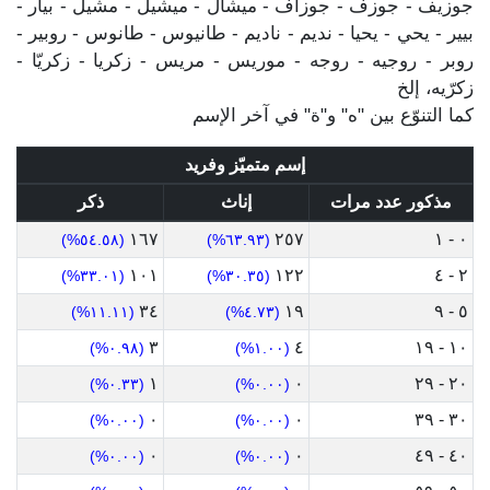
جوزيف - جوزف - جوزاف - ميشال - ميشيل - مشيل - بيار -
بيير - يحي - يحيا - نديم - ناديم - طانيوس - طانوس - روبير -
روبر - روجيه - روجه - موريس - مريس - زكريا - زكريّا -
زكرّيه، إلخ
كما التنوّع بين "ه" و"ة" في آخر الإسم
إسم متميّز وفريد
مذكور عدد مرات
إناث
ذكر
١٦٧
٢٥٧
٠ - ١
(٥٤.٥٨%)
(٦٣.٩٣%)
١٠١
١٢٢
٢ - ٤
(٣٣.٠١%)
(٣٠.٣٥%)
٣٤
١٩
٥ - ٩
(١١.١١%)
(٤.٧٣%)
٣
٤
١٠ - ١٩
(٠.٩٨%)
(١.٠٠%)
١
٠
٢٠ - ٢٩
(٠.٣٣%)
(٠.٠٠%)
٠
٠
٣٠ - ٣٩
(٠.٠٠%)
(٠.٠٠%)
٠
٠
٤٠ - ٤٩
(٠.٠٠%)
(٠.٠٠%)