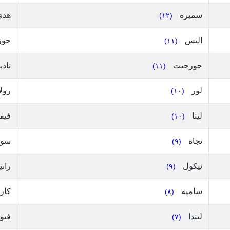
سميره
هد
(١٢)
اليس
جوز
(١١)
جورجيت
ناد
(١١)
لور
رول
(١٠)
لينا
فيف
(١٠)
نجاة
سوز
(٩)
نيكول
راني
(٩)
ساميه
كار
(٨)
ليندا
فيو
(٧)