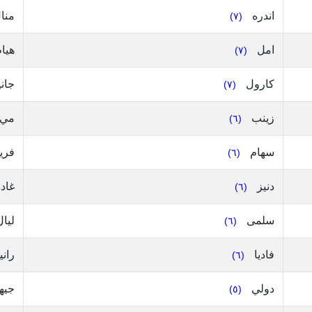
اندره
منا
(٧)
امل
هيا
(٧)
كارول
جان
(٧)
زينب
مي
(٦)
سهام
فري
(٦)
دنيز
غاد
(٦)
سلمى
ليا
(٦)
فاديا
راني
(٦)
دولي
جيه
(٥)