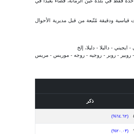
ل هذا المجموع مذكورين مرة واحدة فقط في بلدة عين الرمانة، قضاء بعبدا في
ياسية ودقيقة مُتّبعة من قبل مديرية الأحوال
يجيني - داليلا - دليلا، إلخ
 روبير - روبر - روجيه - روجه - موريس - مريس
ذكر
(٦٤.٦٢%)
(٢٠.٠٣%)