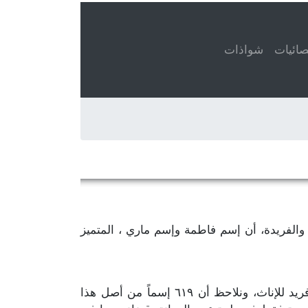
ائيات
شواذات
عني، عند تعداد الأسماء المتميزة والفريدة، أن إسم فاطمة وإسم ماري ، المتميز
، يمكننا إحصاء ٩٤٤ إسم متميّز وفريد للإناث، ونلاحظ أن ٦١٩ إسماً من أصل هذا