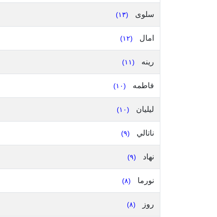
سلوى
(١٣)
امال
(١٢)
رينه
(١١)
فاطمه
(١٠)
ليليان
(١٠)
ناتالي
(٩)
نهاد
(٩)
نورما
(٨)
روز
(٨)