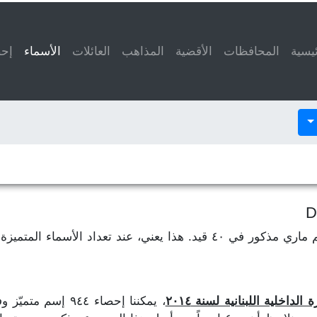
ئيسية
المحافظات
الأقضية
المذاهب
العائلات
الأسماء
(current)
إحص
لنفترض أن إسم فاطمة مذكور في ٥٠ قيد وإسم ماري مذكور في ٤٠ قيد. هذا ي
داخلية اللبنانية لسنة ٢٠١٤