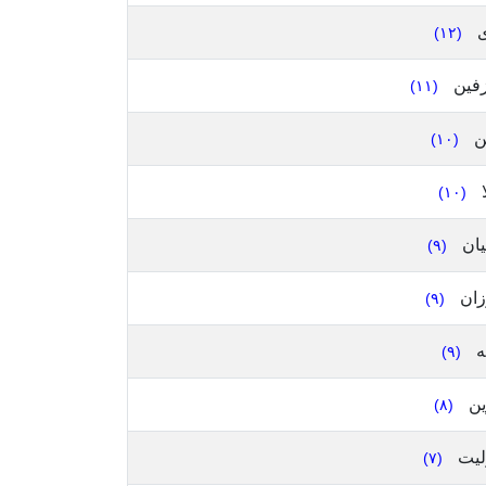
ى
(١٢)
فين
(١١)
ين
(١٠)
ا
(١٠)
يان
(٩)
ان
(٩)
ه
(٩)
ين
(٨)
ليت
(٧)