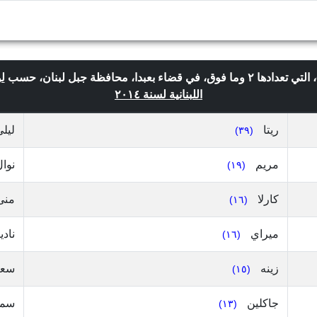
ل
اللبنانية لسنة ٢٠١٤
ريتا
ليل
(٣٩)
مريم
نوا
(١٩)
كارلا
منى
(١٦)
ميراي
نادي
(١٦)
زينه
سعا
(١٥)
جاكلين
سم
(١٣)