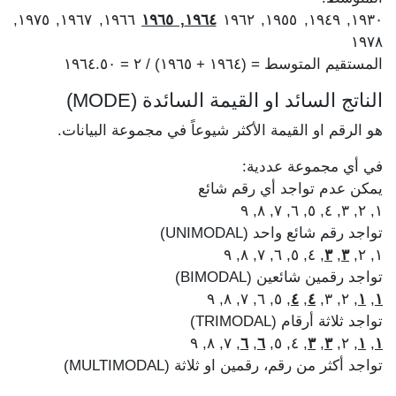
١٩٦٦, ١٩٦٧, ١٩٧٥,
١٩٦٤, ١٩٦٥
١٩٣٠, ١٩٤٩, ١٩٥٥, ١٩٦٢
١٩٧٨
المستقيم المتوسط = (١٩٦٤ + ١٩٦٥) / ٢ = ١٩٦٤.٥٠
الناتج السائد او القيمة السائدة (MODE)
هو الرقم او القيمة الأكثر شيوعاً في مجموعة البيانات.
في أي مجموعة عددية:
يمكن عدم تواجد أي رقم شائع
١, ٢, ٣, ٤, ٥, ٦, ٧, ٨, ٩
تواجد رقم شائع واحد (UNIMODAL)
, ٤, ٥, ٦, ٧, ٨, ٩
٣
,
٣
١, ٢,
تواجد رقمين شائعين (BIMODAL)
, ٥, ٦, ٧, ٨, ٩
٤
,
٤
, ٢, ٣,
١
,
١
تواجد ثلاثة أرقام (TRIMODAL)
, ٧, ٨, ٩
٦
,
٦
, ٤, ٥,
٣
,
٣
, ٢,
١
,
١
تواجد أكثر من رقم، رقمين او ثلاثة (MULTIMODAL)