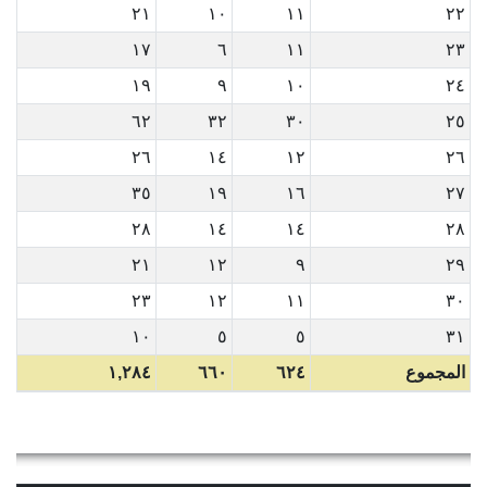
٢١
١٠
١١
٢٢
١٧
٦
١١
٢٣
١٩
٩
١٠
٢٤
٦٢
٣٢
٣٠
٢٥
٢٦
١٤
١٢
٢٦
٣٥
١٩
١٦
٢٧
٢٨
١٤
١٤
٢٨
٢١
١٢
٩
٢٩
٢٣
١٢
١١
٣٠
١٠
٥
٥
٣١
المجموع
٦٢٤
٦٦٠
١,٢٨٤