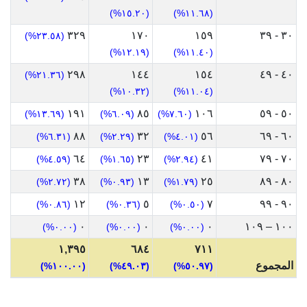
(١٥.٢٠%)
(١١.٦٨%)
٣٢٩
١٧٠
١٥٩
٣٠ - ٣٩
(٢٣.٥٨%)
(١٢.١٩%)
(١١.٤٠%)
٢٩٨
١٤٤
١٥٤
٤٠ - ٤٩
(٢١.٣٦%)
(١٠.٣٢%)
(١١.٠٤%)
١٩١
٨٥
١٠٦
٥٠ - ٥٩
(١٣.٦٩%)
(٦.٠٩%)
(٧.٦٠%)
٨٨
٣٢
٥٦
٦٠ - ٦٩
(٦.٣١%)
(٢.٢٩%)
(٤.٠١%)
٦٤
٢٣
٤١
٧٠ - ٧٩
(٤.٥٩%)
(١.٦٥%)
(٢.٩٤%)
٣٨
١٣
٢٥
٨٠ - ٨٩
(٢.٧٢%)
(٠.٩٣%)
(١.٧٩%)
١٢
٥
٧
٩٠ - ٩٩
(٠.٨٦%)
(٠.٣٦%)
(٠.٥٠%)
٠
٠
٠
١٠٠ – ١٠٩
(٠.٠٠%)
(٠.٠٠%)
(٠.٠٠%)
١,٣٩٥
٦٨٤
٧١١
المجموع
(١٠٠.٠٠%)
(٤٩.٠٣%)
(٥٠.٩٧%)