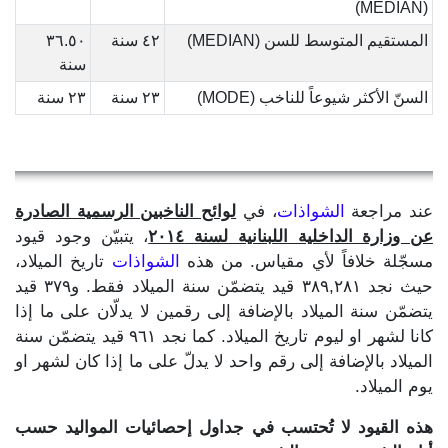
(MEDIAN)
المستقيم المتوسط للسن (MEDIAN)
٤٢ سنة
٣٦.٥٠
سنة
السنّ الأكثر شيوعاً للناخب (MODE)
٢٣ سنة
٢٣ سنة
عند مراجعة
الشواذات
، في
لوائح الناخبين الرسمية الصادرة
عن وزارة الداخلية اللبنانية لسنة ٢٠١٤
، يتبيّن وجود قيود
مسجّلة خلافاً لأي مقياس. من هذه
الشواذات
تاريخ الميلاد،
حيث نجد ٣٨٩,٢٨١ قيد يتضمّن سنة الميلاد فقط. و٣٧٩ قيد
يتضمّن سنة الميلاد بالإضافة إلى رقمين لا يدلّان على ما إذا
كانا لشهر او ليوم تاريخ الميلاد. كما نجد ٩٦١ قيد يتضمّن سنة
الميلاد بالإضافة إلى رقم واحد لا يدلّ على ما إذا كان لشهر او
يوم الميلاد.
هذه القيود لا تُحتسب في جداول إحصائيات المواليد حسب