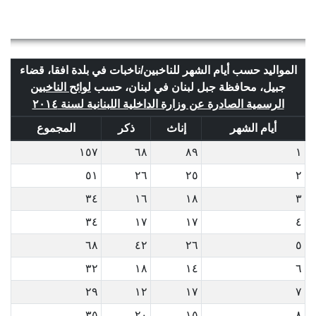
المواليد حسب أيام الشهر للناخبين/ناخبات في بلدة افقا، قضاء
جبيل، محافظة جبل لبنان في لبنان، حسب
لوائح الناخبين
الرسمية الصادرة عن وزارة الداخلية اللبنانية لسنة ٢٠١٤
أيام الشهر
إناث
ذكر
المجموع
١٥٧
٦٨
٨٩
١
٥١
٢٦
٢٥
٢
٣٤
١٦
١٨
٣
٣٤
١٧
١٧
٤
٦٨
٤٢
٢٦
٥
٣٢
١٨
١٤
٦
٢٩
١٢
١٧
٧
٣٥
٢٠
١٥
٨