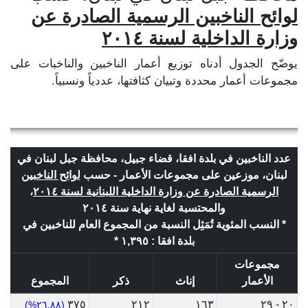
لوائح الناخبين الرسمية الصادرة عن
وزارة الداخلية لسنة ٢٠١٤
يوضّح الجدول أدناه توزيع أعمار الناخبين والناخبات على
مجموعات أعمار محددة وتبيان كثافتها، عددياً ونسبياً.
عدد الناخبين في بلدة افقا، قضاء جبيل، محافظة جبل لبنان في
لبنان، موزعين على مجموعات الأعمار - حسب
لوائح الناخبين
الرسمية الصادرة عن وزارة الداخلية اللبنانية لسنة ٢٠١٤
،
والمحتسبة لغاية نهاية سنة ٢٠١٤
* النسب المئوية تُمَثِل النسبة من المجموع العام للناخبين في
بلدة افقا : ١,٣٩٥ *
مجموعات
الأعمار
إناث
ذكر
المجموع
٣٧٥
٢١٢
١٦٣
٢٠ - ٢٩
(٢٦.٨٨%)