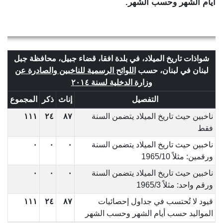
أيام الشهر وحسب الشهر.
شواذات تاريخ الميلاد، في بلدة افقا، قضاء جبيل، محافظة جبل
لبنان في لبنان، حسب
اللوائح الرسمية للناخبين والصادرة عن
وزارة الدخلية لسنة ٢٠١٤
التفصيل
إناث
ذكر
المجموع
ناخبين حيث تاريخ الميلاد يتضمن السنة
٨٧
٢٤
١١١
فقط
ناخبين حيث تاريخ الميلاد يتضمن السنة
٠
٠
٠
ورقمين: مثلاً 1965/10
ناخبين حيث تاريخ الميلاد يتضمن السنة
٠
٠
٠
ورقم واحد: مثلاً 1965/3
قيود لا تُحتسب في جداول إحصائيات
٨٧
٢٤
١١١
المواليد حسب أيام الشهر وحسب الشهر