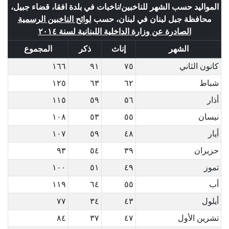
المواليد حسب الشهر للناخبين/ناخبات في بلدة افقا، قضاء جبيل،
محافظة جبل لبنان في لبنان، حسب
لوائح الناخبين الرسمية
الصادرة عن وزارة الداخلية اللبنانية لسنة ٢٠١٤
الشهر
إناث
ذكر
المجموع
كانون الثاني
٧٥
٩١
١٦٦
شباط
٦٢
٦٣
١٢٥
أذار
٥٦
٥٩
١١٥
نيسان
٥٥
٥٣
١٠٨
أيار
٤٨
٥٩
١٠٧
حزيران
٣٩
٥٤
٩٣
تموز
٤٩
٥١
١٠٠
أب
٥٥
٦٤
١١٩
أيلول
٤٣
٣٤
٧٧
تشرين الأول
٤٧
٣٧
٨٤