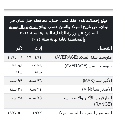
صِيَغ إحصائية بلدة افقا، قضاء جبيل، محافظة جبل لبنان في
لبنان، عن تاريخ الميلاد والسنّ حسب
لوائح الناخبين الرسمية
الصادرة عن وزارة الداخلية اللبنانية لسنة ٢٠١٤
والمحتسبة لغاية نهاية سنة ٢٠١٤
التفصيل
إناث
ذكر
متوسط سنة الميلاد (AVERAGE)
١٩٦٩.٧١
١٩٧٤.٠٦
متوسط السن (AVERAGE)
٤٤.٢٩
٣٩.٩٤
سنة
سنة
الأكبر سنا (MAX)
٩٦ سنة
٩٩ سنة
الأصغر سنا (MIN)
٢١ سنة
٢١ سنة
الفارق بين الأكبر والأصغر سنا
٧٥ سنة
٧٨ سنة
(RANGE)
المستقيم المتوسط لسنة الميلاد
١٩٧٢
١٩٧٧.٥٠