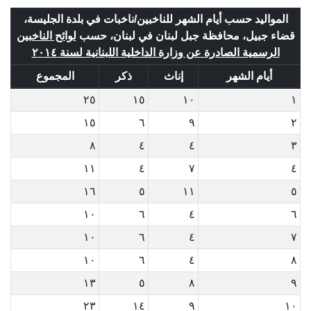
المواليد حسب أيام الشهر للناخبين/ناخبات في بلدة الجليسة،
قضاء جبيل، محافظة جبل لبنان في لبنان، حسب
لوائح الناخبين
الرسمية الصادرة عن وزارة الداخلية اللبنانية لسنة ٢٠١٤
أيام الشهر
إناث
ذكر
المجموع
٢٥
١٥
١٠
١
١٥
٦
٩
٢
٨
٤
٤
٣
١١
٤
٧
٤
١٦
٥
١١
٥
١٠
٦
٤
٦
١٠
٦
٤
٧
١٠
٦
٤
٨
١٣
٥
٨
٩
٢٣
١٤
٩
١٠