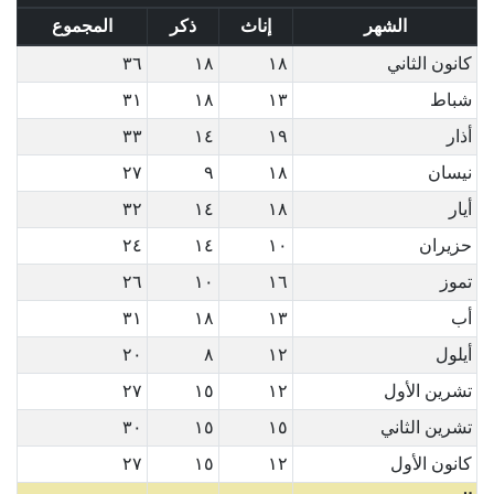
الشهر
إناث
ذكر
المجموع
كانون الثاني
١٨
١٨
٣٦
شباط
١٣
١٨
٣١
أذار
١٩
١٤
٣٣
نيسان
١٨
٩
٢٧
أيار
١٨
١٤
٣٢
حزيران
١٠
١٤
٢٤
تموز
١٦
١٠
٢٦
أب
١٣
١٨
٣١
أيلول
١٢
٨
٢٠
تشرين الأول
١٢
١٥
٢٧
تشرين الثاني
١٥
١٥
٣٠
كانون الأول
١٢
١٥
٢٧