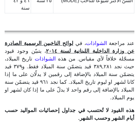
السنّ الأكثر شيوعاً للناخب (MODE)
٣٥ سنة
٤٦ و ٤٢
سنة
عند مراجعة
الشواذات
، في
لوائح الناخبين الرسمية الصادرة
عن وزارة الداخلية اللبنانية لسنة ٢٠١٤
، يتبيّن وجود قيود
مسجّلة خلافاً لأي مقياس. من هذه
الشواذات
تاريخ الميلاد،
حيث نجد ٣٨٩,٢٨١ قيد يتضمّن سنة الميلاد فقط. و٣٧٩ قيد
يتضمّن سنة الميلاد بالإضافة إلى رقمين لا يدلّان على ما إذا
كانا لشهر او ليوم تاريخ الميلاد. كما نجد ٩٦١ قيد يتضمّن سنة
الميلاد بالإضافة إلى رقم واحد لا يدلّ على ما إذا كان لشهر او
يوم الميلاد.
هذه القيود لا تُحتسب في جداول إحصائيات المواليد حسب
أيام الشهر وحسب الشهر.