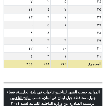
٧
٢
٥
٢٤
١١
٤
٧
٢٥
١٣
٦
٧
٢٦
٦
٥
١
٢٧
٨
٨
٠
٢٨
٩
٣
٦
٢٩
١٢
٢
١٠
٣٠
٤
٣
١
٣١
المجموع
١٧٦
١٦٨
٣٤٤
المواليد حسب الشهر للناخبين/ناخبات في بلدة الجليسة، قضاء
جبيل، محافظة جبل لبنان في لبنان، حسب
لوائح الناخبين
الرسمية الصادرة عن وزارة الداخلية اللبنانية لسنة ٢٠١٤