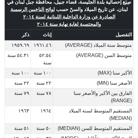
صِيَغ إحصائية بلدة الجليسة، قضاء جبيل، محافظة جبل لبنان في
لبنان، عن تاريخ الميلاد والسنّ حسب
لوائح الناخبين الرسمية
الصادرة عن وزارة الداخلية اللبنانية لسنة ٢٠١٤
والمحتسبة لغاية نهاية سنة ٢٠١٤
التفصيل
إناث
ذكر
متوسط سنة الميلاد (AVERAGE)
١٩٦١.٤٦
١٩٥٩.٦٩
متوسط السن (AVERAGE)
٥٢.٥٤
٥٤.٣١ سنة
سنة
الأكبر سنا (MAX)
١٠٠ سنة
١٠٠ سنة
الأصغر سنا (MIN)
٢٢ سنة
٢٢ سنة
الفارق بين الأكبر والأصغر سنا
٧٨ سنة
٧٩ سنة
(RANGE)
المستقيم المتوسط لسنة الميلاد
١٩٦٤
١٩٦٣
(MEDIAN)
المستقيم المتوسط للسن (MEDIAN)
٥٠ سنة
٥١ سنة