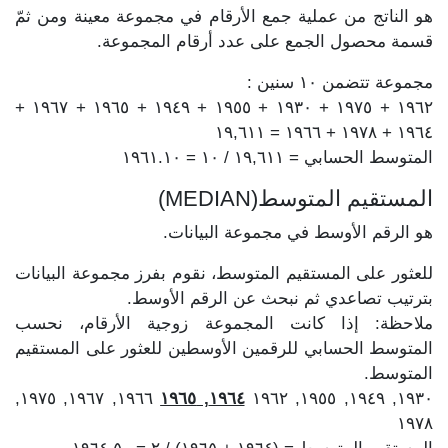
هو الناتج من عملية جمع الأرقام في مجموعة معينة ومن ثمّ
قسمة محصول الجمع على عدد أرقام المجموعة.
مجموعة تتضمن ١٠ سنين :
١٩٦٢ + ١٩٧٥ + ١٩٣٠ + ١٩٥٥ + ١٩٤٩ + ١٩٦٥ + ١٩٦٧ +
١٩٦٤ + ١٩٧٨ + ١٩٦٦ = ١٩,٦١١
المتوسط الحسابي = ١٩,٦١١ / ١٠ = ١٩٦١.١٠
المستقيم المتوسط(MEDIAN)
هو الرقم الأوسط في مجموعة البيانات.
للعثور على المستقيم المتوسط، نقوم بفرز مجموعة البيانات
بترتيب تصاعدي ثم نبحث عن الرقم الأوسط.
ملاحظة: إذا كانت المجموعة زوجية الأرقام، نحسب
المتوسط الحسابي للرقمين الأوسطين للعثور على المستقيم
المتوسط.
١٩٦٦, ١٩٦٧, ١٩٧٥,
١٩٦٤, ١٩٦٥
١٩٣٠, ١٩٤٩, ١٩٥٥, ١٩٦٢
١٩٧٨