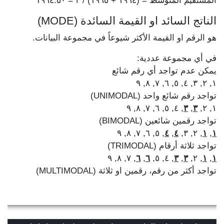
المستقيم المتوسط = (١٩٦٤ + ١٩٦٥) / ٢ = ١٩٦٤.٥٠
الناتج السائد او القيمة السائدة (MODE)
هو الرقم او القيمة الأكثر شيوعاً في مجموعة البيانات.
في أي مجموعة عددية:
يمكن عدم تواجد أي رقم شائع
١, ٢, ٣, ٤, ٥, ٦, ٧, ٨, ٩
تواجد رقم شائع واحد (UNIMODAL)
, ٤, ٥, ٦, ٧, ٨, ٩
٣
,
٣
١, ٢,
تواجد رقمين شائعين (BIMODAL)
, ٥, ٦, ٧, ٨, ٩
٤
,
٤
, ٢, ٣,
١
,
١
تواجد ثلاثة أرقام (TRIMODAL)
, ٧, ٨, ٩
٦
,
٦
, ٤, ٥,
٣
,
٣
, ٢,
١
,
١
تواجد أكثر من رقم، رقمين او ثلاثة (MULTIMODAL)