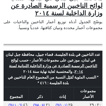
لوائح الناخبين الرسمية الصادرة عن
وزارة الداخلية لسنة ٢٠١٤
يوضّح الجدول أدناه توزيع أعمار الناخبين والناخبات على
مجموعات أعمار محددة وتبيان كثافتها، عددياً ونسبياً.
عدد الناخبين في بلدة الجليسة، قضاء جبيل، محافظة جبل لبنان
في لبنان، موزعين على مجموعات الأعمار - حسب
لوائح
الناخبين الرسمية الصادرة عن وزارة الداخلية اللبنانية لسنة
٢٠١٤
، والمحتسبة لغاية نهاية سنة ٢٠١٤
* النسب المئوية تُمَثِل النسبة من المجموع العام للناخبين في
بلدة الجليسة : ٤١٦ *
مجموعات
الأعمار
إناث
ذكر
المجموع
٤٦
٢١
٢٥
٢٠ - ٢٩
(١١.٠٦%)
(٥.٠٥%)
(٦.٠١%)