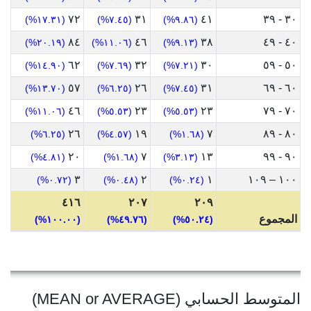
٧٢
٣١
٤١
٣٠ - ٣٩
(١٧.٣١%)
(٧.٤٥%)
(٩.٨٦%)
٨٤
٤٦
٣٨
٤٠ - ٤٩
(٢٠.١٩%)
(١١.٠٦%)
(٩.١٣%)
٦٢
٣٢
٣٠
٥٠ - ٥٩
(١٤.٩٠%)
(٧.٦٩%)
(٧.٢١%)
٥٧
٢٦
٣١
٦٠ - ٦٩
(١٣.٧٠%)
(٦.٢٥%)
(٧.٤٥%)
٤٦
٢٣
٢٣
٧٠ - ٧٩
(١١.٠٦%)
(٥.٥٣%)
(٥.٥٣%)
٢٦
١٩
٧
٨٠ - ٨٩
(٦.٢٥%)
(٤.٥٧%)
(١.٦٨%)
٢٠
٧
١٣
٩٠ - ٩٩
(٤.٨١%)
(١.٦٨%)
(٣.١٣%)
٣
٢
١
١٠٠ – ١٠٩
(٠.٧٢%)
(٠.٤٨%)
(٠.٢٤%)
٤١٦
٢٠٧
٢٠٩
المجموع
(١٠٠.٠٠%)
(٤٩.٧٦%)
(٥٠.٢٤%)
المتوسط الحسابي (MEAN or AVERAGE)