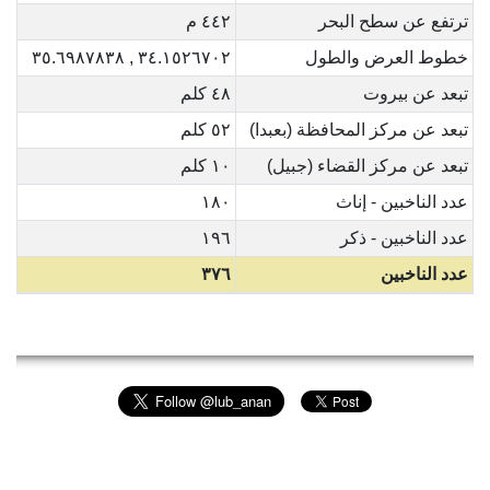
ترتفع عن سطح البحر
٤٤٢ م
خطوط العرض والطول
٣٤.١٥٢٦٧٠٢ , ٣٥.٦٩٨٧٨٣٨
تبعد عن بيروت
٤٨ كلم
تبعد عن مركز المحافظة (بعبدا)
٥٢ كلم
تبعد عن مركز القضاء (جبيل)
١٠ كلم
عدد الناخبين - إناث
١٨٠
عدد الناخبين - ذكر
١٩٦
عدد الناخبين
٣٧٦