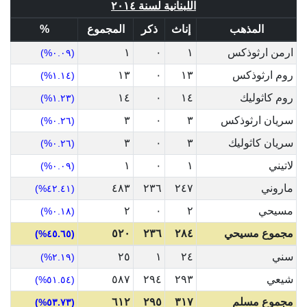
اللبنانية لسنة ٢٠١٤
المذهب
إناث
ذكر
المجموع
%
ارمن ارثوذكس
١
٠
١
(٠.٠٩%)
روم ارثوذكس
١٣
٠
١٣
(١.١٤%)
روم كاثوليك
١٤
٠
١٤
(١.٢٣%)
سريان ارثوذكس
٣
٠
٣
(٠.٢٦%)
سريان كاثوليك
٣
٠
٣
(٠.٢٦%)
لاتيني
١
٠
١
(٠.٠٩%)
ماروني
٢٤٧
٢٣٦
٤٨٣
(٤٢.٤١%)
مسيحي
٢
٠
٢
(٠.١٨%)
مجموع مسيحي
٢٨٤
٢٣٦
٥٢٠
(٤٥.٦٥%)
سني
٢٤
١
٢٥
(٢.١٩%)
شيعي
٢٩٣
٢٩٤
٥٨٧
(٥١.٥٤%)
مجموع مسلم
٣١٧
٢٩٥
٦١٢
(٥٣.٧٣%)