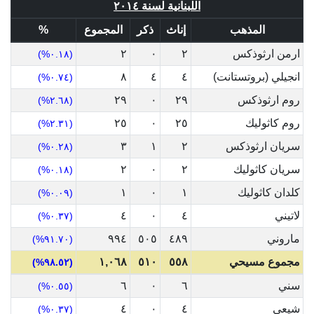
اللبنانية لسنة ٢٠١٤
المذهب
إناث
ذكر
المجموع
%
ارمن ارثوذكس
٢
٠
٢
(٠.١٨%)
انجيلي (بروتستانت)
٤
٤
٨
(٠.٧٤%)
روم ارثوذكس
٢٩
٠
٢٩
(٢.٦٨%)
روم كاثوليك
٢٥
٠
٢٥
(٢.٣١%)
سريان ارثوذكس
٢
١
٣
(٠.٢٨%)
سريان كاثوليك
٢
٠
٢
(٠.١٨%)
كلدان كاثوليك
١
٠
١
(٠.٠٩%)
لاتيني
٤
٠
٤
(٠.٣٧%)
ماروني
٤٨٩
٥٠٥
٩٩٤
(٩١.٧٠%)
مجموع مسيحي
٥٥٨
٥١٠
١,٠٦٨
(٩٨.٥٢%)
سني
٦
٠
٦
(٠.٥٥%)
شيعي
٤
٠
٤
(٠.٣٧%)