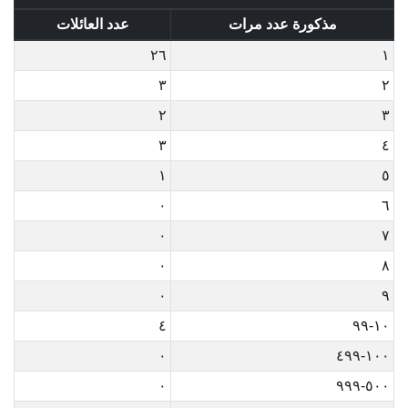
مذكورة عدد مرات
عدد العائلات
٢٦
١
٣
٢
٢
٣
٣
٤
١
٥
٠
٦
٠
٧
٠
٨
٠
٩
٤
١٠-٩٩
٠
١٠٠-٤٩٩
٠
٥٠٠-٩٩٩