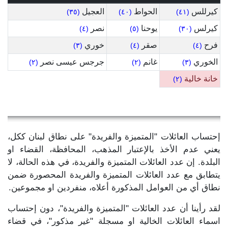
كيرللس
الحواط
العجيل
(٣٥)
(٤٠)
(٤١)
كيرلس
يوحنا
نصر
(٤)
(٥)
(٣٠)
فرح
صقر
خوري
(٣)
(٤)
(٤)
الخوري
غانم
جرجس عيسى نصر
(٢)
(٢)
(٣)
خانة خالية
(٢)
إحتساب العائلات "المتميزة والفريدة" على نطاق لبنان ككل،
يعني عدم الأخذ بالإعتبار المذهب، المحافظة، القضاء او
البلدة. إن عدد العائلات المتميزة والفريدة، في هذه الحالة، لا
يتطابق مع عدد العائلات المتميزة والفريدة المحصورة ضمن
نطاق أي من العوامل المذكورة أعلاه، منفردين او مجموعين.
لقد رأينا أن عدد العائلات "المتميزة والفريدة"، دون إحتساب
اسماء العائلات الخالية او مسجلة "غير مذكور"، في قضاء