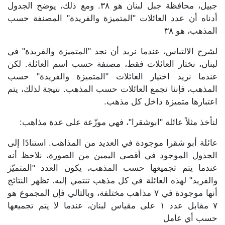
جبيل، محافظة جبل لبنان هو ٣٨. ومع ذلك، يوضح الجدول
أدناه أن عدد العائلات "المتميزة والفريدة" المصنفة حسب
المذهب، هو ٣٨
لشرح الالتباس، عندما نريد أن نجد "المتميزة والفريدة" في
لبنان، نختار العائلات فقط، مصنفة حسب اسم العائلة. لكن
عندما نريد اختيار العائلات "المتميزة والفريدة" حسب
المذهب، فإننا نجمع العائلات حسب المذهب. نتيجة لذلك، يتم
اعتبارها متميزة داخل كل مذهب.
لنأخذ مثلاً عائلة "ابوشقرا"، فهي موزّعة على عدة مذاهب:
عائلة أبو شقرا موجودة في العديد من المذاهب. استنادًا إلى
الجدول الموجود في أقصى اليمين من الصورة، نلاحظ أنه
عندما يتم تجميعها حسب المذهب، يكون العدد "المتميّز
والفريد" لهذه العائلة في كل مذهب تنتمي إليه. تظهر النتائج
أنها موجودة في ٧ مذاهب مختلفة، وبالتالي فإن المجموع هو
٧ مقابل عدد ١ على مقياس لبنان، عندما لا يتم تجميعها
حسب أي عامل