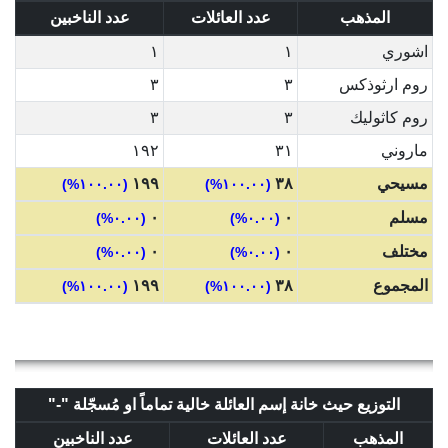
المذهب
عدد العائلات
عدد الناخبين
اشوري
١
١
روم ارثوذكس
٣
٣
روم كاثوليك
٣
٣
ماروني
٣١
١٩٢
مسيحي
٣٨
١٩٩
(١٠٠.٠٠%)
(١٠٠.٠٠%)
مسلم
٠
٠
(٠.٠٠%)
(٠.٠٠%)
مختلف
٠
٠
(٠.٠٠%)
(٠.٠٠%)
المجموع
٣٨
١٩٩
(١٠٠.٠٠%)
(١٠٠.٠٠%)
التوزيع حيث خانة إسم العائلة خالية تماماً او مُسجّلة "-"
المذهب
عدد العائلات
عدد الناخبين