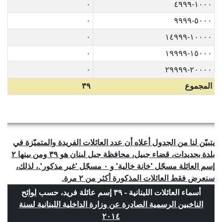
٠
١٠٠٠-٤٩٩٩
٠
٥٠٠٠-٩٩٩٩
٠
١٠٠٠٠-١٤٩٩٩
٠
١٥٠٠٠-١٩٩٩٩
٠
٢٠٠٠٠-٢٩٩٩٩
المجموع
٣٩
يتبيّن لنا من الجدول أعلاه أن عدد العائلات الفريدة والمتميّزة في
بلدة بحديدات، قضاء جبيل، محافظة جبل لبنان هو ٣٩ ومن بينها ٢
إسم العائلة مسجّل 'خانة خالية' و ٠ مسجّل 'غير مذكور'.، لذلك،
سنعرض فقط العائلات المذكورة أكثر من ٢ مرة.
أسماء العائلات اللبنانية - ٣٩ إسم عائلة فريد، حسب
لوائح
الناخبين الرسمية الصادرة عن وزارة الداخلية اللبنانية لسنة
٢٠١٤