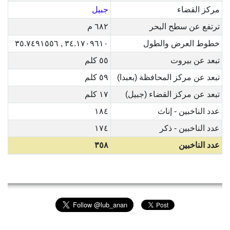
مركز القضاء
جبيل
ترتفع عن سطح البحر
٦٨٢ م
خطوط العرض والطول
٣٤.١٧٠٩٦١٠ , ٣٥.٧٤٩١٥٥٦
تبعد عن بيروت
٥٥ كلم
تبعد عن مركز المحافظة (بعبدا)
٥٩ كلم
تبعد عن مركز القضاء (جبيل)
١٧ كلم
عدد الناخبين - إناث
١٨٤
عدد الناخبين - ذكر
١٧٤
عدد الناخبين
٣٥٨