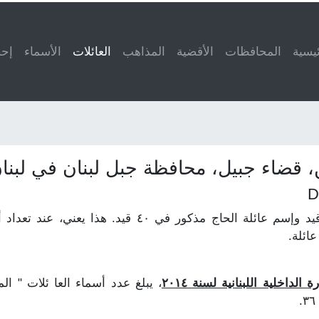
ئيسية
المحافظات
الأقضية
المذاهب
العائلات
(current)
الأسماء
إحص
، قضاء جبيل، محافظة جبل لبنان في لبنا
لنفترض أن إسم عائلة الخوري مذكور في ٥٠ قيد وإسم عائلة
ائلة.
لداخلية اللبنانية لسنة ٢٠١٤
، يبلغ عدد أسماء العا ئلات " ال