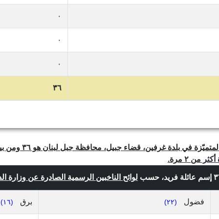
٠
٠
٠
٣٦
من ٢ مرة.
لوائح الناخبين الرسمية الصادرة عن وزارة الداخلي
فضول
برق
(١٦)
(٢٢)