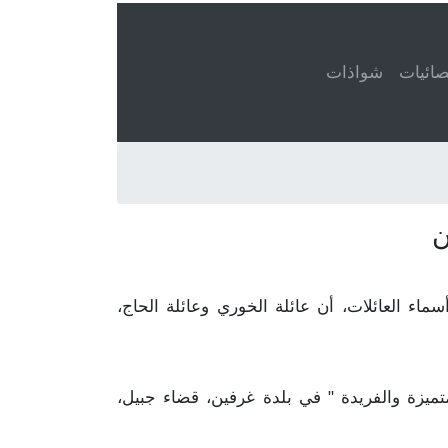
ائيات
شواذات
ن
 الحاج مذكور في ٤٠ قيد. هذا يعني، عند تعداد أسماء العائلات، أن عائلة الخوري وعائلة الحاج،
متميزة والفريدة " في بلدة غرفين، قضاء جبيل،