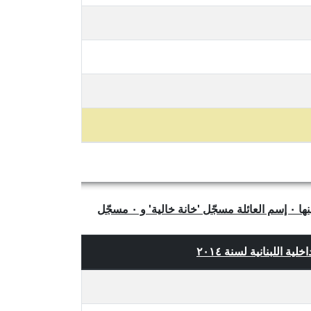
يتبيّن لنا من الجدول أعلاه أن عدد العائلات الفريدة والمتميّزة في بلدة غرفين، قضاء جبيل، محافظة جبل لبنان هو ٣٦ ومن بينها ٠ إسم العائلة مسجّل 'خانة خالية' و ٠ مسجّل
ة اللبنانية لسنة ٢٠١٤