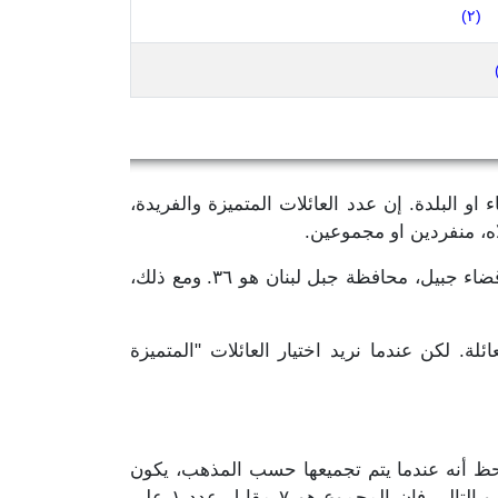
(٢)
او البلدة. إن عدد العائلات المتميزة والفريدة،
اه، منفردين او مجموعين.
لقد رأينا أن عدد العائلات "المتميزة والفريدة"، دون إحتساب اسماء العائلات الخالية او مسجلة "غير مذكور"، في قضاء جبيل، محافظة جبل لبنان هو ٣٦. ومع ذلك،
ة. لكن عندما نريد اختيار العائلات "المتميزة
احظ أنه عندما يتم تجميعها حسب المذهب، يكون
العدد "المتميّز والفريد" لهذه العائلة في كل مذهب تنتمي إليه. تظهر النتائج أنها موجودة في ٧ مذاهب مختلفة، وبالتالي فإن المجموع هو ٧ مقابل عدد ١ على