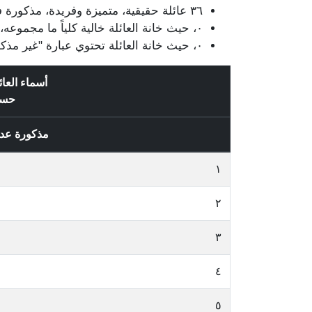
٣٦ عائلة حقيقية، متميزة وفريدة، مذكورة في قيود الناخبين / الناخبات، وتتضمن ١٧٤ قيد.
٠، حيث خانة العائلة خالية كلياً ما مجموعه، ٠ قيد.
٠، حيث خانة العائلة تحتوي عبارة "غير مذكور" وتتضمن ٠ قيد.
أسماء العا
حس
مذكورة عد
١
٢
٣
٤
٥