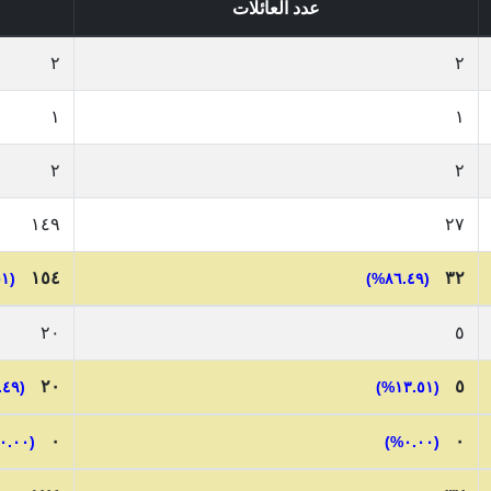
عدد العائلات
٢
٢
١
١
٢
٢
١٤٩
٢٧
١٥٤
٣٢
(٨٨.٥١%)
(٨٦.٤٩%)
٢٠
٥
٢٠
٥
(١١.٤٩%)
(١٣.٥١%)
٠
٠
(٠.٠٠%)
(٠.٠٠%)