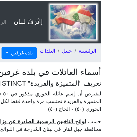
إعْرَفْ لبنان
الر
الرئيسية
جبيل
البلدات
بلدة غرفين
أسماء العائلات في بلدة غرفين
تعريف "المتميزة والفريدة" DISTINCT
المتميزة والفريدة تحتسب مرة واحدة فقط لكل ع
الخوري (٥٠) - الحاج (٤٠)
حسب
لوائح الناخبين الرسمية الصادرة عن وزارة ا
محافظة جبل لبنان في لبنان المُدرجة في اللوائح ٣٦.