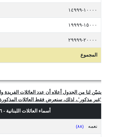
١٠٠٠٠-١٤٩٩٩
١٥٠٠٠-١٩٩٩٩
٢٠٠٠٠-٢٩٩٩٩
المجموع
'غير مذكور'.، لذلك، سنعرض فقط العائلات المذكورة أكثر 
أسماء العائلات اللبنانية - ٣٦ إسم عائلة فريد، حسب
نعمه
(٨٨)