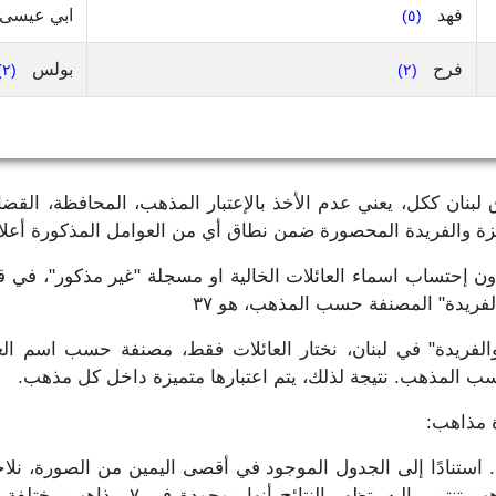
فهد
ابي عيسى
(٥)
فرح
بولس
(٢)
(٢)
بنان ككل، يعني عدم الأخذ بالإعتبار المذهب، المحافظة، القضاء 
تميزة والفريدة المحصورة ضمن نطاق أي من العوامل المذكورة أعل
الفريدة" المصنفة حسب المذهب، هو ٣٧
الفريدة" في لبنان، نختار العائلات فقط، مصنفة حسب اسم العائل
سب المذهب. نتيجة لذلك، يتم اعتبارها متميزة داخل كل مذهب.
ة مذاهب:
 استنادًا إلى الجدول الموجود في أقصى اليمين من الصورة، نل