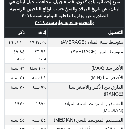
صِيَغ إحصائية بلدة كفون، قضاء جبيل، محافظة جبل لبنان في
لبنان، عن تاريخ الميلاد والسنّ حسب
لوائح الناخبين الرسمية
الصادرة عن وزارة الداخلية اللبنانية لسنة ٢٠١٤
والمحتسبة لغاية نهاية سنة ٢٠١٤
التفصيل
إناث
ذكر
متوسط سنة الميلاد (AVERAGE)
١٩٦٧.٠٩
١٩٦٦.١٦
متوسط السن (AVERAGE)
٤٦.٩١
٤٧.٨٤
سنة
سنة
الأكبر سنا (MAX)
١٠٠ سنة
٩٢ سنة
الأصغر سنا (MIN)
٢١ سنة
٢١ سنة
الفارق بين الأكبر والأصغر سنا
٧٩ سنة
٧٠ سنة
(RANGE)
المستقيم المتوسط لسنة الميلاد
١٩٧٠
١٩٧٠
(MEDIAN)
المستقيم المتوسط للسن (MEDIAN)
٤٤ سنة
٤٤ سنة