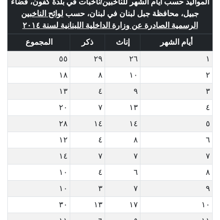
المواليد حسب أيام الشهر للناخبين/ناخبات في بلدة كفون، قضاء
جبيل، محافظة جبل لبنان في لبنان، حسب
لوائح الناخبين
الرسمية الصادرة عن وزارة الداخلية اللبنانية لسنة ٢٠١٤
أيام الشهر
إناث
ذكر
المجموع
٥٥
٢٩
٢٦
١
١٨
٨
١٠
٢
١٣
٤
٩
٣
٢٠
٧
١٣
٤
٢٨
١٤
١٤
٥
١٢
٤
٨
٦
١٤
٧
٧
٧
١٠
٤
٦
٨
١٠
٣
٧
٩
٣٠
١٣
١٧
١٠