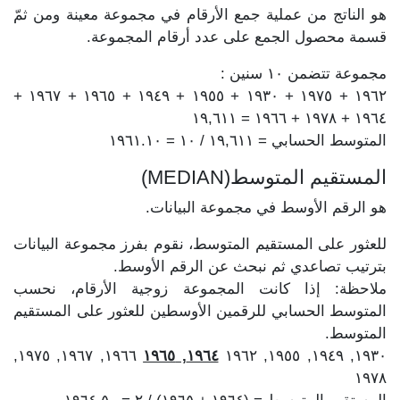
هو الناتج من عملية جمع الأرقام في مجموعة معينة ومن ثمّ
قسمة محصول الجمع على عدد أرقام المجموعة.
مجموعة تتضمن ١٠ سنين :
١٩٦٢ + ١٩٧٥ + ١٩٣٠ + ١٩٥٥ + ١٩٤٩ + ١٩٦٥ + ١٩٦٧ +
١٩٦٤ + ١٩٧٨ + ١٩٦٦ = ١٩,٦١١
المتوسط الحسابي = ١٩,٦١١ / ١٠ = ١٩٦١.١٠
المستقيم المتوسط(MEDIAN)
هو الرقم الأوسط في مجموعة البيانات.
للعثور على المستقيم المتوسط، نقوم بفرز مجموعة البيانات
بترتيب تصاعدي ثم نبحث عن الرقم الأوسط.
ملاحظة: إذا كانت المجموعة زوجية الأرقام، نحسب
المتوسط الحسابي للرقمين الأوسطين للعثور على المستقيم
المتوسط.
١٩٦٦, ١٩٦٧, ١٩٧٥,
١٩٦٤, ١٩٦٥
١٩٣٠, ١٩٤٩, ١٩٥٥, ١٩٦٢
١٩٧٨