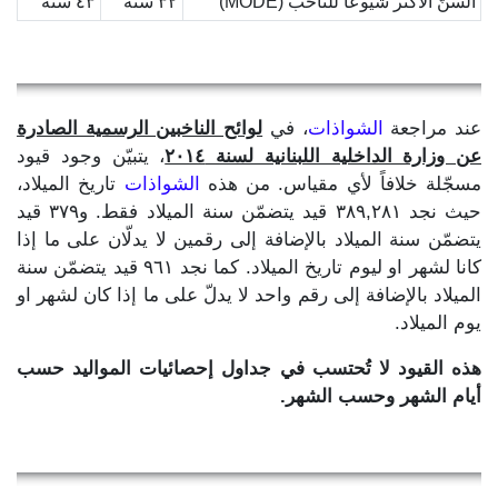
السنّ الأكثر شيوعاً للناخب (MODE)
٣٢ سنة
٤٣ سنة
عند مراجعة
الشواذات
، في
لوائح الناخبين الرسمية الصادرة
عن وزارة الداخلية اللبنانية لسنة ٢٠١٤
، يتبيّن وجود قيود
مسجّلة خلافاً لأي مقياس. من هذه
الشواذات
تاريخ الميلاد،
حيث نجد ٣٨٩,٢٨١ قيد يتضمّن سنة الميلاد فقط. و٣٧٩ قيد
يتضمّن سنة الميلاد بالإضافة إلى رقمين لا يدلّان على ما إذا
كانا لشهر او ليوم تاريخ الميلاد. كما نجد ٩٦١ قيد يتضمّن سنة
الميلاد بالإضافة إلى رقم واحد لا يدلّ على ما إذا كان لشهر او
يوم الميلاد.
هذه القيود لا تُحتسب في جداول إحصائيات المواليد حسب
أيام الشهر وحسب الشهر.