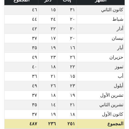
كانون الثاني
٣١
١٥
٤٦
شباط
٢٠
٢٤
٤٤
أذار
٢٠
٢٢
٤٢
نيسان
٢٠
١٧
٣٧
أيار
١٦
١٩
٣٥
حزيران
٢٦
٢٣
٤٩
تموز
٢٢
١٨
٤٠
أب
١٥
٢١
٣٦
أيلول
٢٣
٢٦
٤٩
تشرين الأول
١٩
١٨
٣٧
تشرين الثاني
٢١
١٤
٣٥
كانون الأول
١٨
١٩
٣٧
المجموع
٢٥١
٢٣٦
٤٨٧