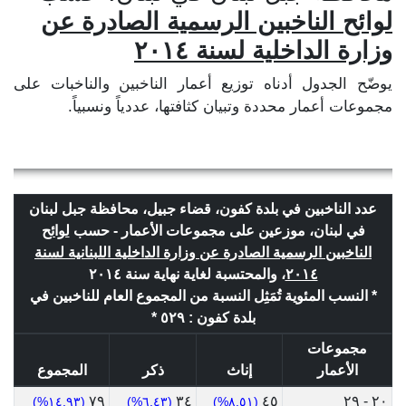
لوائح الناخبين الرسمية الصادرة عن
وزارة الداخلية لسنة ٢٠١٤
يوضّح الجدول أدناه توزيع أعمار الناخبين والناخبات على
مجموعات أعمار محددة وتبيان كثافتها، عددياً ونسبياً.
عدد الناخبين في بلدة كفون، قضاء جبيل، محافظة جبل لبنان
في لبنان، موزعين على مجموعات الأعمار - حسب
لوائح
الناخبين الرسمية الصادرة عن وزارة الداخلية اللبنانية لسنة
٢٠١٤
، والمحتسبة لغاية نهاية سنة ٢٠١٤
* النسب المئوية تُمَثِل النسبة من المجموع العام للناخبين في
بلدة كفون : ٥٢٩ *
مجموعات
الأعمار
إناث
ذكر
المجموع
٧٩
٣٤
٤٥
٢٠ - ٢٩
(١٤.٩٣%)
(٦.٤٣%)
(٨.٥١%)