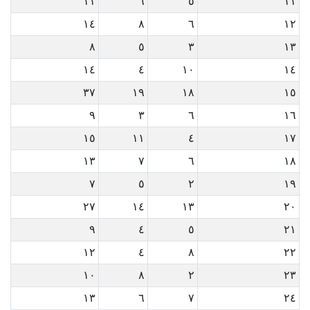
١١
٦
٥
١١
١٤
٨
٦
١٢
٨
٥
٣
١٣
١٤
٤
١٠
١٤
٣٧
١٩
١٨
١٥
٩
٣
٦
١٦
١٥
١١
٤
١٧
١٣
٧
٦
١٨
٧
٥
٢
١٩
٢٧
١٤
١٣
٢٠
٩
٤
٥
٢١
١٢
٤
٨
٢٢
١٠
٨
٢
٢٣
١٣
٦
٧
٢٤