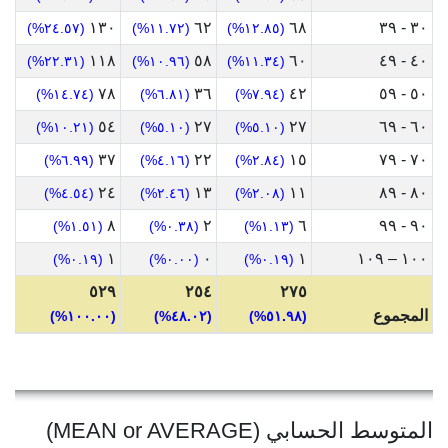
١٣٠
٦٢
٦٨
٣٠ - ٣٩
(٢٤.٥٧%)
(١١.٧٢%)
(١٢.٨٥%)
١١٨
٥٨
٦٠
٤٠ - ٤٩
(٢٢.٣١%)
(١٠.٩٦%)
(١١.٣٤%)
٧٨
٣٦
٤٢
٥٠ - ٥٩
(١٤.٧٤%)
(٦.٨١%)
(٧.٩٤%)
٥٤
٢٧
٢٧
٦٠ - ٦٩
(١٠.٢١%)
(٥.١٠%)
(٥.١٠%)
٣٧
٢٢
١٥
٧٠ - ٧٩
(٦.٩٩%)
(٤.١٦%)
(٢.٨٤%)
٢٤
١٣
١١
٨٠ - ٨٩
(٤.٥٤%)
(٢.٤٦%)
(٢.٠٨%)
٨
٢
٦
٩٠ - ٩٩
(١.٥١%)
(٠.٣٨%)
(١.١٣%)
١
٠
١
١٠٠ – ١٠٩
(٠.١٩%)
(٠.٠٠%)
(٠.١٩%)
٥٢٩
٢٥٤
٢٧٥
المجموع
(١٠٠.٠٠%)
(٤٨.٠٢%)
(٥١.٩٨%)
المتوسط الحسابي (MEAN or AVERAGE)