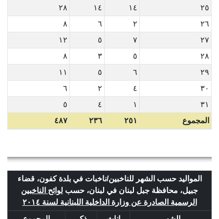
٢٨
١٤
١٤
٢٥
٨
٦
٢
٢٦
١٢
٥
٧
٢٧
٨
٣
٥
٢٨
١١
٥
٦
٢٩
٦
٢
٤
٣٠
٥
٤
١
٣١
المجموع
٢٥١
٢٣٦
٤٨٧
المواليد حسب الشهر للناخبين/ناخبات في بلدة كفون، قضاء
جبيل، محافظة جبل لبنان في لبنان، حسب
لوائح الناخبين
الرسمية الصادرة عن وزارة الداخلية اللبنانية لسنة ٢٠١٤
الشهر
إناث
ذكر
المجموع