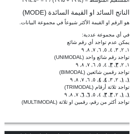
المستقيم المتوسط = (١٩٦٤ + ١٩٦٥) / ٢ = ١٩٦٤.٥٠
الناتج السائد او القيمة السائدة (MODE)
هو الرقم او القيمة الأكثر شيوعاً في مجموعة البيانات.
في أي مجموعة عددية:
يمكن عدم تواجد أي رقم شائع
١, ٢, ٣, ٤, ٥, ٦, ٧, ٨, ٩
تواجد رقم شائع واحد (UNIMODAL)
, ٤, ٥, ٦, ٧, ٨, ٩
٣
,
٣
١, ٢,
تواجد رقمين شائعين (BIMODAL)
, ٥, ٦, ٧, ٨, ٩
٤
,
٤
, ٢, ٣,
١
,
١
تواجد ثلاثة أرقام (TRIMODAL)
, ٧, ٨, ٩
٦
,
٦
, ٤, ٥,
٣
,
٣
, ٢,
١
,
١
تواجد أكثر من رقم، رقمين او ثلاثة (MULTIMODAL)