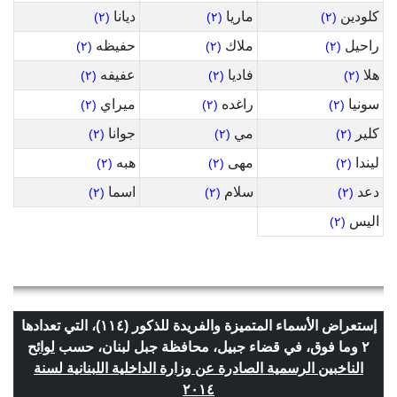
كلودين
ماريا
ديانا
(٢)
(٢)
(٢)
راحيل
ملاك
حفيظه
(٢)
(٢)
(٢)
هلا
فاديا
عفيفه
(٢)
(٢)
(٢)
سونيا
راغده
ميراي
(٢)
(٢)
(٢)
كلير
مي
جوانا
(٢)
(٢)
(٢)
ليندا
مهى
هبه
(٢)
(٢)
(٢)
دعد
سلام
اسما
(٢)
(٢)
(٢)
اليس
(٢)
إستعراض الأسماء المتميزة والفريدة للذكور (١١٤)، التي تعدادها
٢ وما فوق، في قضاء جبيل، محافظة جبل لبنان، حسب
لوائح
الناخبين الرسمية الصادرة عن وزارة الداخلية اللبنانية لسنة
٢٠١٤