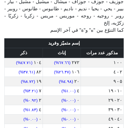
جوزيف - جوزف - جوزاف - ميشال - ميشيل - مشيل - بيار -
بيير - يحي - يحيا - نديم - ناديم - طانيوس - طانوس - روبير -
روبر - روجيه - روجه - موريس - مريس - زكريا - زكريّا -
زكرّيه، إلخ
كما التنوّع بين "ه" و"ة" في آخر الإسم
إسم متميّز وفريد
مذكور عدد مرات
إناث
ذكر
١٠٤
٢٧٢
٠ - ١
(٤٧.٧١%)
(٦٧.٦٦%)
٨٢
١٠٦
٢ - ٤
(٣٧.٦١%)
(٢٦.٣٧%)
١٩
٢٠
٥ - ٩
(٨.٧٢%)
(٤.٩٨%)
٧
٤
١٠ - ١٩
(٣.٢١%)
(١.٠٠%)
٢
٠
٢٠ - ٢٩
(٠.٩٢%)
(٠.٠٠%)
٤
٠
٣٠ - ٣٩
(١.٨٣%)
(٠.٠٠%)
٠
٠
٤٠ - ٤٩
(٠.٠٠%)
(٠.٠٠%)