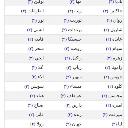
ناديا
مها
بولين
(٣)
(٣)
(٣)
جاكلين
زينه
انطوانات
(٣)
(٣)
(٣)
روان
لوريت
نور
(٢)
(٢)
(٢)
شاريل
برنادات
السي
(٢)
(٢)
(٢)
عايده
جيسيكا
فاديه
(٢)
(٢)
(٢)
سهام
روضه
سحر
(٢)
(٢)
(٢)
زهره
راكيل
انجي
(٢)
(٢)
(٢)
رامونا
رباب
عُلا
(٢)
(٢)
(٢)
جويس
سهير
الاء
(٢)
(٢)
(٢)
كلود
ميساء
سوسن
(٢)
(٢)
(٢)
محاسن
عواطف
هناء
(٢)
(٢)
(٢)
اميره
دارين
صباح
(٢)
(٢)
(٢)
ميرفت
رنده
فاتن
(٢)
(٢)
(٢)
ليا
جهان
رولا
(٢)
(٢)
(٢)