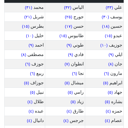
علي
الياس
محمد
(٣١)
(٣٢)
(٣٣)
يوسف
جورج
شربل
(٢١)
(٢٥)
(٣٠)
حسين
حسن
بطرس
(١٥)
(١٧)
(١٨)
عبدو
طانيوس
خليل
(١٠)
(١٥)
(١٥)
جوزيف
طوني
احمد
(٩)
(٩)
(١٠)
ايلي
فادي
مصطفى
(٨)
(٩)
(٩)
جان
انطوان
جوزف
(٦)
(٧)
(٨)
مارون
نجا
ربيع
(٦)
(٦)
(٦)
ابراهيم
ميشال
جوزاف
(٥)
(٥)
(٥)
جهاد
رامي
نبيل
(٥)
(٥)
(٥)
بشاره
زياد
طلال
(٤)
(٥)
(٥)
حمزه
طارق
عبده
(٤)
(٤)
(٤)
عصام
جرجس
دانيال
(٤)
(٤)
(٤)