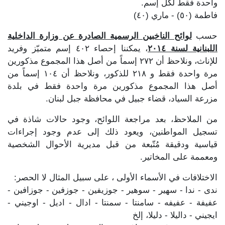
واحدة فقط لكل إسم.
فاطمة (٥٠) - ماري (٤٠)
حسب
لوائح الناخبين الرسمية الصادرة عن وزارة الداخلية
اللبنانية لسنة ٢٠١٤
، يمكننا إحصاء ٤٠٢ إسم متميّز وفريد
للإناث، ونلاحظ أن ٢٧٢ إسماً من أصل هذا المجموع مذكورين
مرة واحدة فقط و ٢١٨ للذكور، ونلاحظ أن ١٠٤ إسماً من
أصل هذا المجموع مذكورين مرة واحدة فقط في بلدة
مزرعة السياد، قضاء جبيل في محافظة جبل لبنان.
من الملاحظ، بعد مراجعة اللوائح، وجود حالات شاذة في
تسجيل المواطنين، ويعود ذلك إلى عدم وجود إجراءات
قياسية ودقيقة مُتّبعة من قبل مديرية الأحوال الشخصية
ومعممة على المخاتير.
الاختلافات في الأسماء الأولى ، على سبيل المثال لا الحصر:
ندى - ندا - سهير - سوهير - جوزيفين - جوزفين - جوزافين -
عفيفة - عفيفه - سامنتا - سمنتا - ادال - اديل - اوجيني -
ايجيني - داليلا - دليلا، إلخ