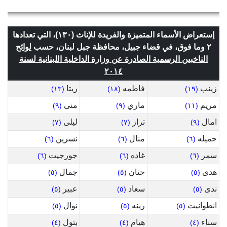
إستعراض الأسماء المتميزة والفريدة للإناث (١٣٠)، التي تعدادها
٢ وما فوق، في قضاء جبيل، محافظة جبل لبنان، حسب
لوائح
الناخبين الرسمية الصادرة عن وزارة الداخلية اللبنانية لسنة
٢٠١٤
زينب
فاطمه
ريتا
(١٣)
(١٨)
(١٩)
مريم
ماري
منى
(٩)
(٩)
(١١)
امال
تراز
ليلى
(٧)
(٧)
(٩)
جميله
منال
نسرين
(٦)
(٦)
(٦)
سمر
غاده
جورجيت
(٦)
(٦)
(٦)
هدى
حنان
جمال
(٥)
(٥)
(٥)
ندى
سعاد
عبير
(٥)
(٥)
(٥)
انطوانيت
رينه
نوال
(٥)
(٥)
(٥)
سناء
هيام
بتول
(٤)
(٤)
(٤)