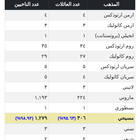
المذهب
عدد العائلات
عدد الناخبين
ارمن ارثوذكس
٤
٤
ارمن كاثوليك
٣
٣
انجيلي (بروتستانت)
١
١
روم ارثوذكس
٣٤
٣٥
روم كاثوليك
٢٧
٢٩
سريان ارثوذكس
٥
٥
سريان كاثوليك
٤
٥
لاتيني
٣
٣
ماروني
٢٢٤
١,١٩٣
نسطوري
١
١
مسيحي
٣٠٦
١,٢٧٩
(٩٨.٩٢%)
(٩٥.٦٣%)
سني
٣
٣
شيعي
٢
٢