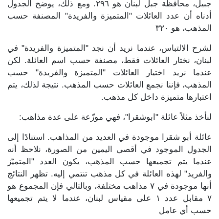
جبيل، محافظة جبل لبنان هو ٢٩٦. ومع ذلك، يوضح الجدول
أدناه أن عدد العائلات "المتميزة والفريدة" المصنفة حسب
المذهب، هو ٣٢٠
لشرح الالتباس، عندما نريد أن نجد "المتميزة والفريدة" في
لبنان، نختار العائلات فقط، مصنفة حسب اسم العائلة. لكن
عندما نريد اختيار العائلات "المتميزة والفريدة" حسب
المذهب، فإننا نجمع العائلات حسب المذهب. نتيجة لذلك، يتم
اعتبارها متميزة داخل كل مذهب.
لنأخذ مثلاً عائلة "ابوشقرا"، فهي موزّعة على عدة مذاهب:
عائلة أبو شقرا موجودة في العديد من المذاهب. استنادًا إلى
الجدول الموجود في أقصى اليمين من الصورة، نلاحظ أنه
عندما يتم تجميعها حسب المذهب، يكون العدد "المتميّز
والفريد" لهذه العائلة في كل مذهب تنتمي إليه. تظهر النتائج
أنها موجودة في ٧ مذاهب مختلفة، وبالتالي فإن المجموع هو
٧ مقابل عدد ١ على مقياس لبنان، عندما لا يتم تجميعها
حسب أي عامل