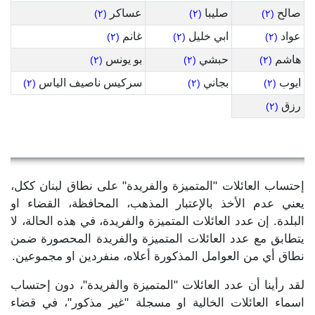
صالح
صليبا
عساكر
(٢)
(٢)
(٢)
عواد
ابي خليل
غانم
(٢)
(٢)
(٢)
هاشم
حبشي
بو يونس
(٢)
(٢)
(٢)
ايوب
بجاني
سركيس ناصيف الياس
(٢)
(٢)
(٢)
رزق
(٢)
إحتساب العائلات "المتميزة والفريدة" على نطاق لبنان ككل،
يعني عدم الأخذ بالإعتبار المذهب، المحافظة، القضاء او
البلدة. إن عدد العائلات المتميزة والفريدة، في هذه الحالة، لا
يتطابق مع عدد العائلات المتميزة والفريدة المحصورة ضمن
نطاق أي من العوامل المذكورة أعلاه، منفردين او مجموعين.
لقد رأينا أن عدد العائلات "المتميزة والفريدة"، دون إحتساب
اسماء العائلات الخالية او مسجلة "غير مذكور"، في قضاء