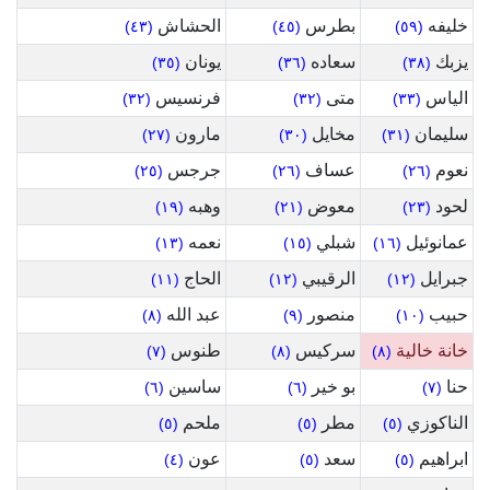
خليفه
بطرس
الحشاش
(٤٣)
(٤٥)
(٥٩)
يزبك
سعاده
يونان
(٣٥)
(٣٦)
(٣٨)
الياس
متى
فرنسيس
(٣٢)
(٣٢)
(٣٣)
سليمان
مخايل
مارون
(٢٧)
(٣٠)
(٣١)
نعوم
عساف
جرجس
(٢٥)
(٢٦)
(٢٦)
لحود
معوض
وهبه
(١٩)
(٢١)
(٢٣)
عمانوئيل
شبلي
نعمه
(١٣)
(١٥)
(١٦)
جبرايل
الرقيبي
الحاج
(١١)
(١٢)
(١٢)
حبيب
منصور
عبد الله
(٨)
(٩)
(١٠)
خانة خالية
سركيس
طنوس
(٧)
(٨)
(٨)
حنا
بو خير
ساسين
(٦)
(٦)
(٧)
الناكوزي
مطر
ملحم
(٥)
(٥)
(٥)
ابراهيم
سعد
عون
(٤)
(٥)
(٥)