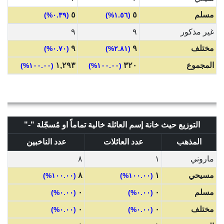
مسلم
٥
٥
(٠.٣٩%)
(١.٥٦%)
غير مذكور
٩
٩
مختلف
٩
٩
(٠.٧٠%)
(٢.٨١%)
المجموع
٣٢٠
١,٢٩٣
(١٠٠.٠٠%)
(١٠٠.٠٠%)
التوزيع حيث خانة إسم العائلة خالية تماماً او مُسجّلة "-"
المذهب
عدد العائلات
عدد الناخبين
ماروني
١
٨
مسيحي
١
٨
(١٠٠.٠٠%)
(١٠٠.٠٠%)
مسلم
٠
٠
(٠.٠٠%)
(٠.٠٠%)
مختلف
٠
٠
(٠.٠٠%)
(٠.٠٠%)