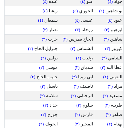
جواد
ضو
عبده
(٤)
(٤)
(٤)
بو شاهين
الخوري
ريشا
(٤)
(٤)
(٤)
عبود
عيسى
سمعان
(٤)
(٤)
(٤)
ابرهيم
روحانا
نصار
(٣)
(٣)
(٣)
شاهين
الحاج بطرس
حرب
(٣)
(٣)
(٣)
كيروز
الشماس
جبرايل الحاج
(٢)
(٢)
(٣)
الشامي
زغيب
بولس
(٢)
(٢)
(٢)
عطا الله
شدياق
موسى
(٢)
(٢)
(٢)
البعيني
ابي رميا
حبيب الحاج
(٢)
(٢)
(٢)
مراد
ناصيف
باسيل
(٢)
(٢)
(٢)
مسعود
الرحباني
سلامة
(٢)
(٢)
(٢)
طربيه
سلوم
حداد
(٢)
(٢)
(٢)
ضاهر
فارس
جورج
(٢)
(٢)
(٢)
بهنام
المجبر
الحويك
(٢)
(٢)
(٢)