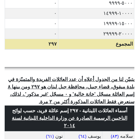
٠
٥٠٠٠-٩٩٩٩
٠
١٠٠٠٠-١٤٩٩٩
٠
١٥٠٠٠-١٩٩٩٩
٠
٢٠٠٠٠-٢٩٩٩٩
المجموع
٢٩٧
يتبيّن لنا من الجدول أعلاه أن عدد العائلات الفريدة والمتميّزة في
بلدة ميفوق، قضاء جبيل، محافظة جبل لبنان هو ٢٩٧ ومن بينها ٨
إسم العائلة مسجّل 'خانة خالية' و ٠ مسجّل 'غير مذكور'.، لذلك،
سنعرض فقط العائلات المذكورة أكثر من ٢ مرة.
أسماء العائلات اللبنانية - ٢٩٧ إسم عائلة فريد، حسب
لوائح
الناخبين الرسمية الصادرة عن وزارة الداخلية اللبنانية لسنة
٢٠١٤
سلامه
يوسف
نون
(٦١)
(٦٤)
(٨٣)