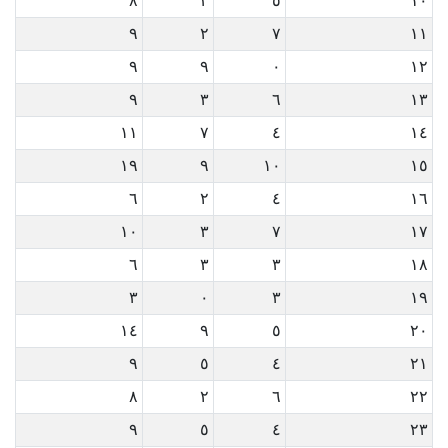
٨
٣
٥
١٠
٩
٢
٧
١١
٩
٩
٠
١٢
٩
٣
٦
١٣
١١
٧
٤
١٤
١٩
٩
١٠
١٥
٦
٢
٤
١٦
١٠
٣
٧
١٧
٦
٣
٣
١٨
٣
٠
٣
١٩
١٤
٩
٥
٢٠
٩
٥
٤
٢١
٨
٢
٦
٢٢
٩
٥
٤
٢٣