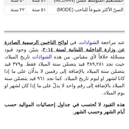
المستقيم المتوسط للسن (MEDIAN)
٥١ سنة
٥٠ سنة
السنّ الأكثر شيوعاً للناخب (MODE)
٥١ سنة
٢٢ سنة
عند مراجعة
الشواذات
، في
لوائح الناخبين الرسمية الصادرة
عن وزارة الداخلية اللبنانية لسنة ٢٠١٤
، يتبيّن وجود قيود
مسجّلة خلافاً لأي مقياس. من هذه
الشواذات
تاريخ الميلاد،
حيث نجد ٣٨٩,٢٨١ قيد يتضمّن سنة الميلاد فقط. و٣٧٩ قيد
يتضمّن سنة الميلاد بالإضافة إلى رقمين لا يدلّان على ما إذا
كانا لشهر او ليوم تاريخ الميلاد. كما نجد ٩٦١ قيد يتضمّن سنة
الميلاد بالإضافة إلى رقم واحد لا يدلّ على ما إذا كان لشهر او
يوم الميلاد.
هذه القيود لا تُحتسب في جداول إحصائيات المواليد حسب
أيام الشهر وحسب الشهر.