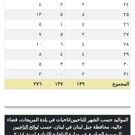
٤
٢
٢
٢٤
١٣
٥
٨
٢٥
٥
١
٤
٢٦
٧
٥
٢
٢٧
١٠
٦
٤
٢٨
٨
٤
٤
٢٩
٥
٣
٢
٣٠
٢
٠
٢
٣١
المجموع
١٣٩
١٣٧
٢٧٦
المواليد حسب الشهر للناخبين/ناخبات في بلدة المريجات، قضاء
عاليه، محافظة جبل لبنان في لبنان، حسب
لوائح الناخبين
الرسمية الصادرة عن وزارة الداخلية اللبنانية لسنة ٢٠١٤