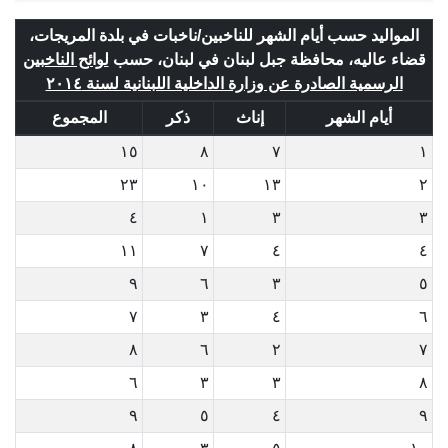
المواليد حسب أيام الشهر للناخبين/ناخبات في بلدة المريجات،
قضاء عاليه، محافظة جبل لبنان في لبنان، حسب
لوائح الناخبين
الرسمية الصادرة عن وزارة الداخلية اللبنانية لسنة ٢٠١٤
أيام الشهر
إناث
ذكر
المجموع
١٥
٨
٧
١
٢٣
١٠
١٣
٢
٤
١
٣
٣
١١
٧
٤
٤
٩
٦
٣
٥
٧
٣
٤
٦
٨
٦
٢
٧
٦
٣
٣
٨
٩
٥
٤
٩