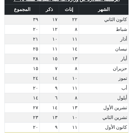
الشهر
إناث
ذكر
المجموع
كانون الثاني
٢٢
١٧
٣٩
شباط
٨
١٢
٢٠
أذار
١١
١٠
٢١
نيسان
١٤
١١
٢٥
أيار
١٣
١٥
٢٨
حزيران
٨
٧
١٥
تموز
١٠
١٤
٢٤
أب
١١
٩
٢٠
أيلول
٨
٦
١٤
تشرين الأول
١٣
١٤
٢٧
تشرين الثاني
١٠
١٣
٢٣
كانون الأول
١١
٩
٢٠