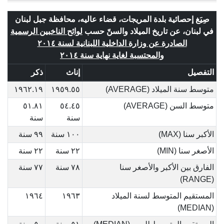
صِيَغ إحصائية بلدة المريجات، قضاء عاليه، محافظة جبل لبنان
في لبنان، عن تاريخ الميلاد والسنّ حسب
لوائح الناخبين الرسمية
الصادرة عن وزارة الداخلية اللبنانية لسنة ٢٠١٤
والمحتسبة لغاية نهاية سنة ٢٠١٤
التفصيل
إناث
ذكر
متوسط سنة الميلاد (AVERAGE)
١٩٥٩.٥٥
١٩٦٢.١٩
متوسط السن (AVERAGE)
٥٤.٤٥
٥١.٨١
سنة
سنة
الأكبر سنا (MAX)
١٠٠ سنة
٩٩ سنة
الأصغر سنا (MIN)
٢٢ سنة
٢٢ سنة
الفارق بين الأكبر والأصغر سنا
٧٨ سنة
٧٧ سنة
(RANGE)
المستقيم المتوسط لسنة الميلاد
١٩٦٣
١٩٦٤
(MEDIAN)