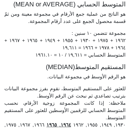
المتوسط الحسابي (MEAN or AVERAGE)
هو الناتج من عملية جمع الأرقام في مجموعة معينة ومن ثمّ
قسمة محصول الجمع على عدد أرقام المجموعة.
مجموعة تتضمن ١٠ سنين :
١٩٦٢ + ١٩٧٥ + ١٩٣٠ + ١٩٥٥ + ١٩٤٩ + ١٩٦٥ + ١٩٦٧ +
١٩٦٤ + ١٩٧٨ + ١٩٦٦ = ١٩,٦١١
المتوسط الحسابي = ١٩,٦١١ / ١٠ = ١٩٦١.١٠
المستقيم المتوسط(MEDIAN)
هو الرقم الأوسط في مجموعة البيانات.
للعثور على المستقيم المتوسط، نقوم بفرز مجموعة البيانات
بترتيب تصاعدي ثم نبحث عن الرقم الأوسط.
ملاحظة: إذا كانت المجموعة زوجية الأرقام، نحسب
المتوسط الحسابي للرقمين الأوسطين للعثور على المستقيم
المتوسط.
١٩٦٦, ١٩٦٧, ١٩٧٥,
١٩٦٤, ١٩٦٥
١٩٣٠, ١٩٤٩, ١٩٥٥, ١٩٦٢