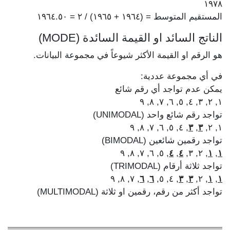
١٩٧٨
المستقيم المتوسط = (١٩٦٤ + ١٩٦٥) / ٢ = ١٩٦٤.٥٠
الناتج السائد او القيمة السائدة (MODE)
هو الرقم او القيمة الأكثر شيوعاً في مجموعة البيانات.
في أي مجموعة عددية:
يمكن عدم تواجد أي رقم شائع
١, ٢, ٣, ٤, ٥, ٦, ٧, ٨, ٩
تواجد رقم شائع واحد (UNIMODAL)
, ٤, ٥, ٦, ٧, ٨, ٩
٣
,
٣
١, ٢,
تواجد رقمين شائعين (BIMODAL)
, ٥, ٦, ٧, ٨, ٩
٤
,
٤
, ٢, ٣,
١
,
١
تواجد ثلاثة أرقام (TRIMODAL)
, ٧, ٨, ٩
٦
,
٦
, ٤, ٥,
٣
,
٣
, ٢,
١
,
١
تواجد أكثر من رقم، رقمين او ثلاثة (MULTIMODAL)