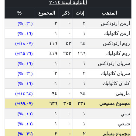
اللبنانية لسنة ٢٠١٤
المذهب
إناث
ذكر
المجموع
%
ارمن ارثوذكس
٢
٠
٢
(٠.٣١%)
ارمن كاثوليك
١
٠
١
(٠.١٦%)
روم ارثوذكس
٦٤
٥٢
١١٦
(١٨.٠٧%)
روم كاثوليك
١٦٦
٢٥٣
٤١٩
(٦٥.٢٦%)
سريان ارثوذكس
١
٠
١
(٠.١٦%)
سريان كاثوليك
٢
٠
٢
(٠.٣١%)
كلدان كاثوليك
١
٠
١
(٠.١٦%)
ماروني
٩٤
٠
٩٤
(١٤.٦٤%)
مجموع مسيحي
٣٣١
٣٠٥
٦٣٦
(٩٩.٠٧%)
سني
١
٠
١
(٠.١٦%)
شيعي
١
٠
١
(٠.١٦%)
مجموع مسلم
٢
٠
٢
(٠.٣١%)