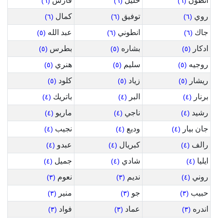
انطون
خليل
فارس
(٦)
(٦)
(٦)
روي
توفيق
كمال
(٦)
(٦)
(٦)
جاك
انطوني
عبد الله
(٥)
(٦)
(٦)
ادكار
بشاره
بطرس
(٥)
(٥)
(٥)
روجيه
سليم
هنري
(٥)
(٥)
(٥)
ريشار
زياد
كلود
(٥)
(٥)
(٥)
برنار
البر
باتريك
(٤)
(٤)
(٤)
رشيد
ناجي
ماريو
(٤)
(٤)
(٤)
جان بيار
وديع
نجيب
(٤)
(٤)
(٤)
رالف
كبريال
عبدو
(٤)
(٤)
(٤)
ايليا
شادي
جميل
(٤)
(٤)
(٤)
روني
نديم
نعوم
(٣)
(٣)
(٤)
حبيب
جو
منير
(٣)
(٣)
(٣)
اندره
عماد
فواد
(٣)
(٣)
(٣)