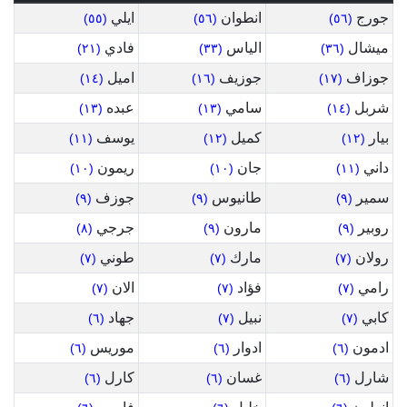
جورج
انطوان
ايلي
(٥٥)
(٥٦)
(٥٦)
ميشال
الياس
فادي
(٢١)
(٣٣)
(٣٦)
جوزاف
جوزيف
اميل
(١٤)
(١٦)
(١٧)
شربل
سامي
عبده
(١٣)
(١٣)
(١٤)
بيار
كميل
يوسف
(١١)
(١٢)
(١٢)
داني
جان
ريمون
(١٠)
(١٠)
(١١)
سمير
طانيوس
جوزف
(٩)
(٩)
(٩)
روبير
مارون
جرجي
(٨)
(٩)
(٩)
رولان
مارك
طوني
(٧)
(٧)
(٧)
رامي
فؤاد
الان
(٧)
(٧)
(٧)
كابي
نبيل
جهاد
(٦)
(٧)
(٧)
ادمون
ادوار
موريس
(٦)
(٦)
(٦)
شارل
غسان
كارل
(٦)
(٦)
(٦)