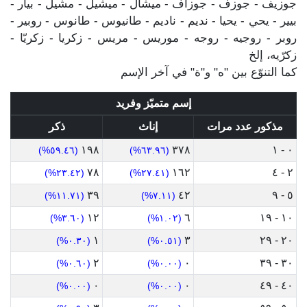
جوزيف - جوزف - جوزاف - ميشال - ميشيل - مشيل - بيار -
بيير - يحي - يحيا - نديم - ناديم - طانيوس - طانوس - روبير -
روبر - روجيه - روجه - موريس - مريس - زكريا - زكريّا -
زكرّيه، إلخ
كما التنوّع بين "ه" و"ة" في آخر الإسم
إسم متميّز وفريد
مذكور عدد مرات
إناث
ذكر
١٩٨
٣٧٨
٠ - ١
(٥٩.٤٦%)
(٦٣.٩٦%)
٧٨
١٦٢
٢ - ٤
(٢٣.٤٢%)
(٢٧.٤١%)
٣٩
٤٢
٥ - ٩
(١١.٧١%)
(٧.١١%)
١٢
٦
١٠ - ١٩
(٣.٦٠%)
(١.٠٢%)
١
٣
٢٠ - ٢٩
(٠.٣٠%)
(٠.٥١%)
٢
٠
٣٠ - ٣٩
(٠.٦٠%)
(٠.٠٠%)
٠
٠
٤٠ - ٤٩
(٠.٠٠%)
(٠.٠٠%)