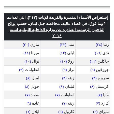
إستعراض الأسماء المتميزة والفريدة للإناث (٢١٣)، التي تعدادها
٢ وما فوق، في قضاء عاليه، محافظة جبل لبنان، حسب
لوائح
الناخبين الرسمية الصادرة عن وزارة الداخلية اللبنانية لسنة
٢٠١٤
ريتا
منى
ماري
(٢٠)
(٢٣)
(٢٤)
ندى
ليلى
ميرنا
(١١)
(١٢)
(١٦)
جاكلين
رولا
نوال
(١٠)
(١٠)
(١١)
جوزفين
تراز
انطوانات
(٩)
(٩)
(٩)
سميره
زينه
امال
(٨)
(٩)
(٩)
كريستل
ليليان
جويل
(٨)
(٨)
(٨)
مايا
انطوانت
سعاد
(٧)
(٧)
(٧)
كارلا
رينه
غاده
(٦)
(٧)
(٧)
ميراي
كارول
ايلان
(٦)
(٦)
(٦)