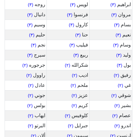
ابراهيم
لويس
روجه
(٣)
(٣)
(٣)
مروان
فرنسوا
دانيال
(٣)
(٣)
(٣)
بسام
كارول
وسيم
(٣)
(٣)
(٣)
نعيم
حنا
حليم
(٣)
(٣)
(٣)
وسام
فيليب
نجم
(٣)
(٣)
(٣)
وليد
ربيع
سيرج
(٣)
(٣)
(٣)
بول
شكرالله
جرجوره
(٢)
(٢)
(٣)
رفيق
اديب
راوول
(٢)
(٢)
(٢)
غي
ملحم
عادل
(٢)
(٢)
(٢)
شوقي
عزيز
جوني
(٢)
(٢)
(٢)
بشير
كريم
بولس
(٢)
(٢)
(٢)
عصام
كلوفيس
ايهاب
(٢)
(٢)
(٢)
اندرو
جبرايل
البرتو
(٢)
(٢)
(٢)
ارنست
سيمون
ألان
(٢)
(٢)
(٢)