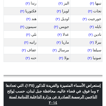
نبيها
اليز
رندا
(٢)
(٢)
(٢)
نجات
لويزا
فكتوريا
(٢)
(٢)
(٢)
جورجيت
اوديل
هند
(٢)
(٢)
(٢)
نايله
جويس
سيمون
(٢)
(٢)
(٢)
نادين
عدلا
نلي
(٢)
(٢)
(٢)
بيرلا
ماريا
رانيه
(٢)
(٢)
(٢)
سيلفا
مرسال
عفاف
(٢)
(٢)
(٢)
صونيا
بولا
حنه
(٢)
(٢)
(٢)
إستعراض الأسماء المتميزة والفريدة للذكور (١٣٥)، التي تعدادها
٢ وما فوق، في قضاء عاليه، محافظة جبل لبنان، حسب
لوائح
الناخبين الرسمية الصادرة عن وزارة الداخلية اللبنانية لسنة
٢٠١٤