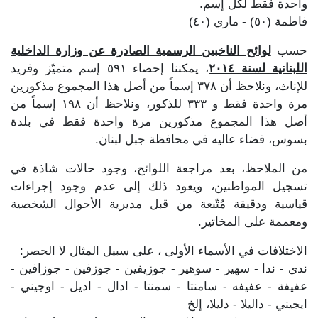
واحدة فقط لكل إسم.
فاطمة (٥٠) - ماري (٤٠)
حسب
لوائح الناخبين الرسمية الصادرة عن وزارة الداخلية
اللبنانية لسنة ٢٠١٤
، يمكننا إحصاء ٥٩١ إسم متميّز وفريد
للإناث، ونلاحظ أن ٣٧٨ إسماً من أصل هذا المجموع مذكورين
مرة واحدة فقط و ٣٣٣ للذكور، ونلاحظ أن ١٩٨ إسماً من
أصل هذا المجموع مذكورين مرة واحدة فقط في بلدة
بسوس، قضاء عاليه في محافظة جبل لبنان.
من الملاحظ، بعد مراجعة اللوائح، وجود حالات شاذة في
تسجيل المواطنين، ويعود ذلك إلى عدم وجود إجراءات
قياسية ودقيقة مُتّبعة من قبل مديرية الأحوال الشخصية
ومعممة على المخاتير.
الاختلافات في الأسماء الأولى ، على سبيل المثال لا الحصر:
ندى - ندا - سهير - سوهير - جوزيفين - جوزفين - جوزافين -
عفيفة - عفيفه - سامنتا - سمنتا - ادال - اديل - اوجيني -
ايجيني - داليلا - دليلا، إلخ