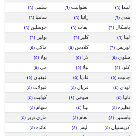
ليندا
انطوانيت
سلمى
(٦)
(٦)
(٦)
هدى
رانيا
ساميا
(٦)
(٦)
(٦)
باسكال
ايفات
جوسلين
(٦)
(٦)
(٦)
لينا
كلير
بولين
(٦)
(٦)
(٦)
لوريس
كلادس
ماكي
(٥)
(٥)
(٦)
سلوى
لارا
يولا
(٥)
(٥)
(٥)
كلود
ليلا
مي
(٥)
(٥)
(٥)
جانيت
فاديا
فيفيان
(٥)
(٥)
(٥)
لودي
فريال
فيولات
(٤)
(٤)
(٤)
تانيا
صوفي
كوليت
(٤)
(٤)
(٤)
نظيره
نينا
سهام
(٤)
(٤)
(٤)
ياسمين
انعام
ماري تريز
(٤)
(٤)
(٤)
كريستيان
اليس
عائده
(٤)
(٤)
(٤)