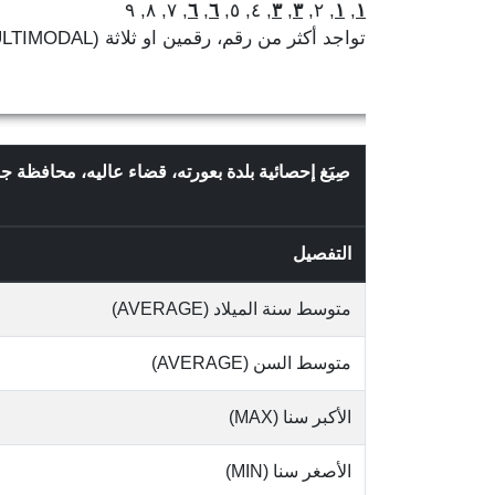
, ٧, ٨, ٩
٦
,
٦
, ٤, ٥,
٣
,
٣
, ٢,
١
,
١
تواجد أكثر من رقم، رقمين او ثلاثة (MULTIMODAL)
صِيَغ إحصائية بلدة بعورته، قضاء عاليه، محافظة ج
التفصيل
متوسط سنة الميلاد (AVERAGE)
متوسط السن (AVERAGE)
الأكبر سنا (MAX)
الأصغر سنا (MIN)