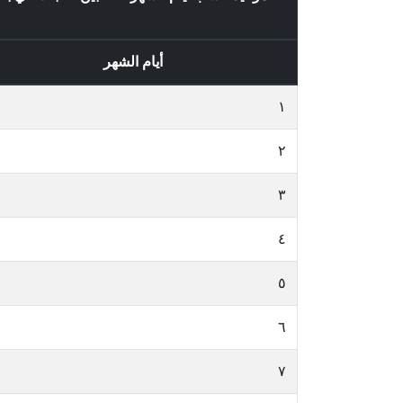
أيام الشهر
١
٢
٣
٤
٥
٦
٧