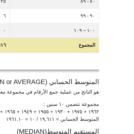
٢٥
٨٠ - ٨٩
٦
٩٠ - ٩٩
٠
١٠٠ – ١٠٩
المجموع
٥١٦
المتوسط الحسابي (MEAN or AVERAGE)
هو الناتج من عملية جمع الأرقام في مجموعة مع
مجموعة تتضمن ١٠ سنين :
١٩٦٢ + ١٩٧٥ + ١٩٣٠ + ١٩٥٥ + ١٩٤٩ + ١٩٦٥ + ١٩٦٧ + ١٩٦٤ + ١٩٧٨ + ١٩٦٦ = ١٩,٦١١
المتوسط الحسابي = ١٩,٦١١ / ١٠ = ١٩٦١.١٠
المستقيم المتوسط(MEDIAN)