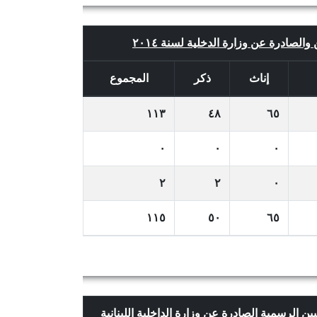
 والصادرة عن وزارة الدخلية لسنة ٢٠١٤
إناث
ذكر
المجموع
١١٣
٤٨
٦٥
٠
٠
٠
٢
٢
٠
١١٥
٥٠
٦٥
خبين الرسمية الصادرة عن وزارة الداخلية اللبنانية