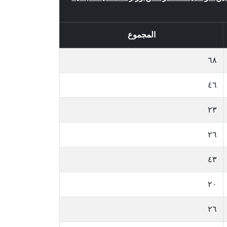
المجموع
٦٨
٤٦
٢٣
٢٦
٤٣
٢٠
٢٦