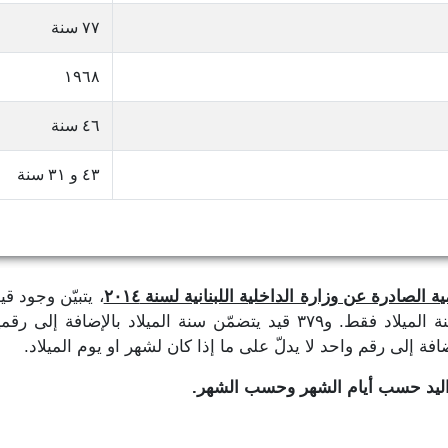
٧٧ سنة
١٩٦٨
٤٦ سنة
٤٣ و ٣١ سنة
 الصادرة عن وزارة الداخلية اللبنانية لسنة ٢٠١٤
، يتبيّن وجود ق
تاريخ الميلاد، حيث نجد ٣٨٩,٢٨١ قيد يتضمّن سنة الميلاد فقط. و٣٧٩ قيد يتض
واليد حسب أيام الشهر وحسب الشهر.