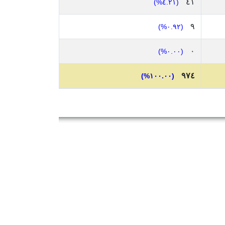
٤١
(٤.٢١%)
٩
(٠.٩٢%)
٠
(٠.٠٠%)
٩٧٤
(١٠٠.٠٠%)