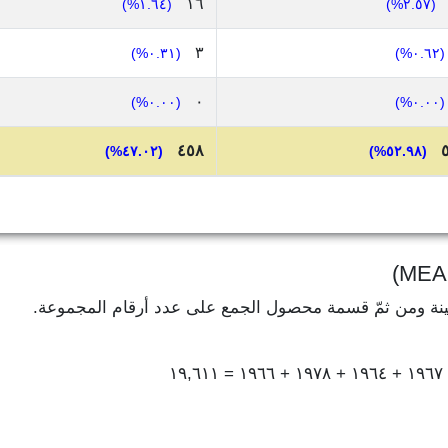
١٦
(١.٦٤%)
(٢.٥٧%)
٣
(٠.٣١%)
(٠.٦٢%)
٠
(٠.٠٠%)
(٠.٠٠%)
٤٥٨
(٤٧.٠٢%)
(٥٢.٩٨%)
ينة ومن ثمّ قسمة محصول الجمع على عدد أرقام المجموعة.