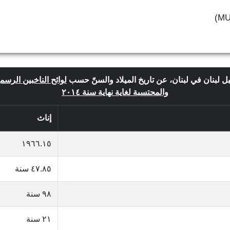
بل لبنان في لبنان، عن تاريخ الميلاد والسنّ حسب
لوائح الناخبين الرسمية
والمحتسبة لغاية نهاية سنة ٢٠١٤
إناث
١٩٦٦.١٥
٤٧.٨٥ سنة
٩٨ سنة
٢١ سنة