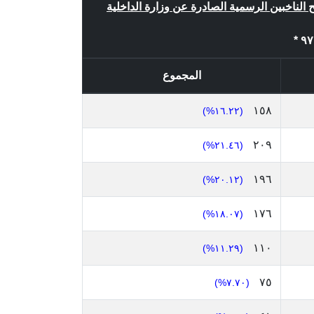
ح الناخبين الرسمية الصادرة عن وزارة الداخلية
المجموع
١٥٨
(١٦.٢٢%)
٢٠٩
(٢١.٤٦%)
١٩٦
(٢٠.١٢%)
١٧٦
(١٨.٠٧%)
١١٠
(١١.٢٩%)
٧٥
(٧.٧٠%)