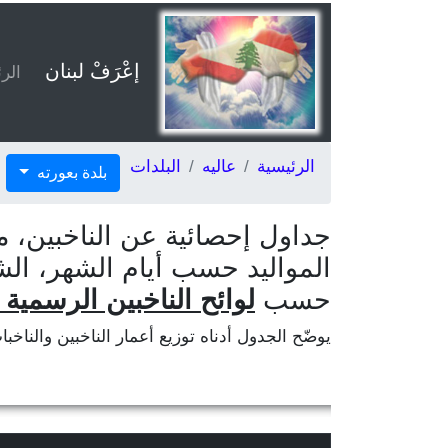
إعْرَفْ لبنان
الر
الرئيسية
عاليه
البلدات
بلدة بعورته
جداول إحصائية عن الناخبين، م
المواليد حسب أيام الشهر، الش
حسب
لوائح الناخبين الرسمية ا
يوضّح الجدول أدناه توزيع أعمار الناخبين والناخب