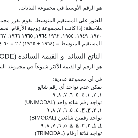
هو الرقم الأوسط في مجموعة البيانات.
للعثور على المستقيم المتوسط، نقوم بفرز مجمو
ملاحظة: إذا كانت المجموعة زوجية الأرقام، ن
١٩٦٦, ١٩٦٧, ١٩٧٥, ١٩٧٨
١٩٦٤, ١٩٦٥
١٩٣٠, ١٩٤٩, ١٩٥٥, ١٩٦٢
المستقيم المتوسط = (١٩٦٤ + ١٩٦٥) / ٢ = ١٩٦٤.٥٠
الناتج السائد او القيمة السائدة (MODE)
هو الرقم او القيمة الأكثر شيوعاً في مجموعة البي
في أي مجموعة عددية:
يمكن عدم تواجد أي رقم شائع
١, ٢, ٣, ٤, ٥, ٦, ٧, ٨, ٩
تواجد رقم شائع واحد (UNIMODAL)
, ٤, ٥, ٦, ٧, ٨, ٩
٣
,
٣
١, ٢,
تواجد رقمين شائعين (BIMODAL)
, ٥, ٦, ٧, ٨, ٩
٤
,
٤
, ٢, ٣,
١
,
١
تواجد ثلاثة أرقام (TRIMODAL)