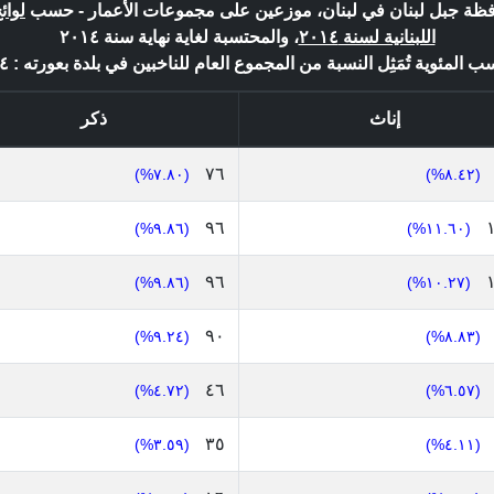
حافظة جبل لبنان في لبنان، موزعين على مجموعات الأعمار - حسب
لوائ
اللبنانية لسنة ٢٠١٤
، والمحتسبة لغاية نهاية سنة ٢٠١٤
سب المئوية تُمَثِل النسبة من المجموع العام للناخبين في بلدة بعورته : ٩٧٤ *
إناث
ذكر
٧٦
(٧.٨٠%)
(٨.٤٢%)
٩٦
(٩.٨٦%)
(١١.٦٠%)
٩٦
(٩.٨٦%)
(١٠.٢٧%)
٩٠
(٩.٢٤%)
(٨.٨٣%)
٤٦
(٤.٧٢%)
(٦.٥٧%)
٣٥
(٣.٥٩%)
(٤.١١%)