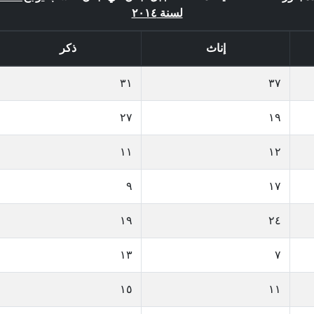
لسنة ٢٠١٤
إناث
ذكر
٣١
٣٧
٢٧
١٩
١١
١٢
٩
١٧
١٩
٢٤
١٣
٧
١٥
١١