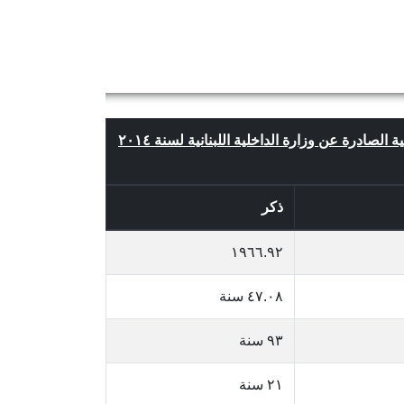
 الصادرة عن وزارة الداخلية اللبنانية لسنة ٢٠١٤
ذكر
١٩٦٦.٩٢
٤٧.٠٨ سنة
٩٣ سنة
٢١ سنة