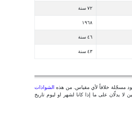
٧٢ سنة
١٩٦٨
٤٦ سنة
٤٣ سنة
يود مسجّلة خلافاً لأي مقياس. من هذه
الشواذات
مّن سنة الميلاد بالإضافة إلى رقمين لا يدلّان على ما إذا كانا لشهر او ليوم تاريخ