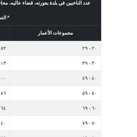
عدد الناخبين في بلدة بعورته، قضاء عاليه، م
* الن
مجموعات الأعمار
٨٢
٢٠ - ٢٩
١١٣
٣٠ - ٣٩
١٠٠
٤٠ - ٤٩
٨٦
٥٠ - ٥٩
٦٤
٦٠ - ٦٩
٤٠
٧٠ - ٧٩