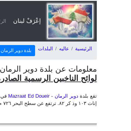
إعْرَفْ لبنان
الر
الرئيسية
عاليه
البلدات
بلدة دوير الرمان
معلومات عن بلدة دوير الرمان - Mazraat Ed Doueir، قضاء عاليه في محافظة جبل لبنا
لوائح الناخبين الرسمية الصادرة ع
تقع بلدة
دوير الرمان - Mazraat Ed Doueir
إناث ١٠٣ وذ كر ٨٢. ترتفع عن سطح البحر ٧٢٦ م . تبعد عن بيروت ٤٤ كلم وعن مركز المحافظة بعبدا ٣١ كلم وعن مركز القضاء عاليه ٢٨ كلم.