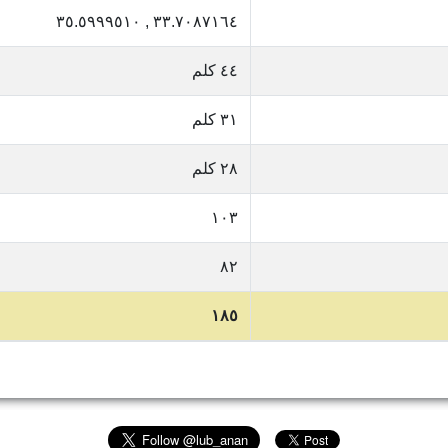
٣٣.٧٠٨٧١٦٤ , ٣٥.٥٩٩٩٥١٠
٤٤ كلم
٣١ كلم
٢٨ كلم
١٠٣
٨٢
١٨٥