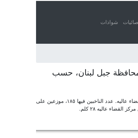
ائيات
شواذات
في قضاء عاليه، محافظة جبل لبنان. مركز المحافظة بعبدا ومركز القضاء عاليه. عدد الناخبين فيها ١٨٥، موزعين على