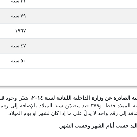
٢١ سنة
٧٩ سنة
١٩٦٧
٤٧ سنة
٥٠ سنة
 الصادرة عن وزارة الداخلية اللبنانية لسنة ٢٠١٤
، يتبيّن وجود ق
تاريخ الميلاد، حيث نجد ٣٨٩,٢٨١ قيد يتضمّن سنة الميلاد فقط. و٣٧٩ قيد يتض
واليد حسب أيام الشهر وحسب الشهر.