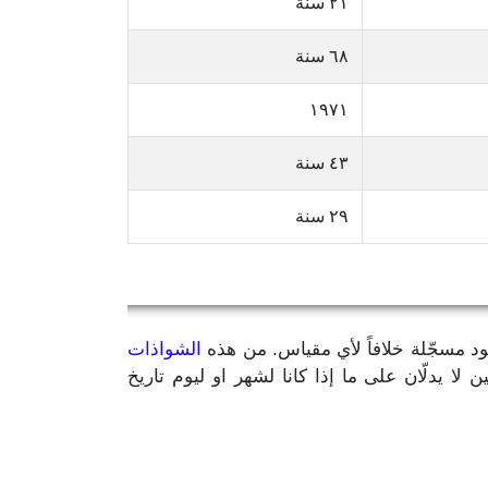
٢١ سنة
٦٨ سنة
١٩٧١
٤٣ سنة
٢٩ سنة
يود مسجّلة خلافاً لأي مقياس. من هذه
الشواذات
مّن سنة الميلاد بالإضافة إلى رقمين لا يدلّان على ما إذا كانا لشهر او ليوم تاريخ