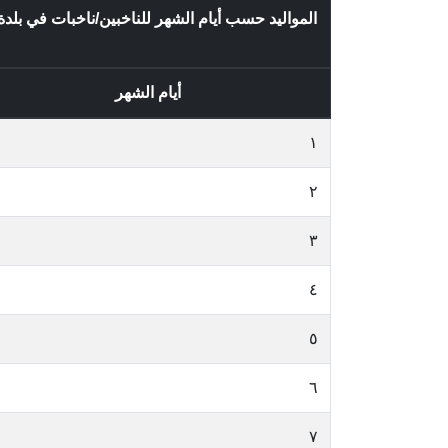
المواليد حسب أيام الشهر للناخبين/ناخبات في بل
أيام الشهر
١
٢
٣
٤
٥
٦
٧