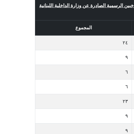
اخبين الرسمية الصادرة عن وزارة الداخلية اللبنانية
المجموع
٢٤
٩
٦
٦
٢٣
٩
٩