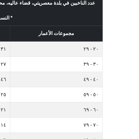
عدد الناخبين في بلدة معصريتي، قضاء عاليه، 
* النسب
مجموعات الأعمار
٣١
٢٠ - ٢٩
٢٧
٣٠ - ٣٩
٤٦
٤٠ - ٤٩
٢٥
٥٠ - ٥٩
٢١
٦٠ - ٦٩
١٤
٧٠ - ٧٩