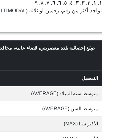
, ٧, ٨, ٩
٦
,
٦
, ٤, ٥,
٣
,
٣
, ٢,
١
,
١
تواجد أكثر من رقم، رقمين او ثلاثة (MULTIMODAL)
صِيَغ إحصائية بلدة معصريتي، قضاء عاليه، محافظ
التفصيل
متوسط سنة الميلاد (AVERAGE)
متوسط السن (AVERAGE)
الأكبر سنا (MAX)