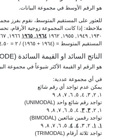
هو الرقم الأوسط في مجموعة البيانات.
للعثور على المستقيم المتوسط، نقوم بفرز مجمو
ملاحظة: إذا كانت المجموعة زوجية الأرقام، ن
١٩٦٦, ١٩٦٧, ١٩٧٥, ١٩٧٨
١٩٦٤, ١٩٦٥
١٩٣٠, ١٩٤٩, ١٩٥٥, ١٩٦٢
المستقيم المتوسط = (١٩٦٤ + ١٩٦٥) / ٢ = ١٩٦٤.٥٠
الناتج السائد او القيمة السائدة (MODE)
هو الرقم او القيمة الأكثر شيوعاً في مجموعة البي
في أي مجموعة عددية:
يمكن عدم تواجد أي رقم شائع
١, ٢, ٣, ٤, ٥, ٦, ٧, ٨, ٩
تواجد رقم شائع واحد (UNIMODAL)
, ٤, ٥, ٦, ٧, ٨, ٩
٣
,
٣
١, ٢,
تواجد رقمين شائعين (BIMODAL)
, ٥, ٦, ٧, ٨, ٩
٤
,
٤
, ٢, ٣,
١
,
١
تواجد ثلاثة أرقام (TRIMODAL)