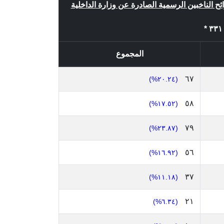
ائح الناخبين الرسمية الصادرة عن وزارة الداخلية
المجموع
٦٧
(٢٠.٢٤%)
٥٨
(١٧.٥٢%)
٧٩
(٢٣.٨٧%)
٥٦
(١٦.٩٢%)
٣٧
(١١.١٨%)
٢١
(٦.٣٤%)