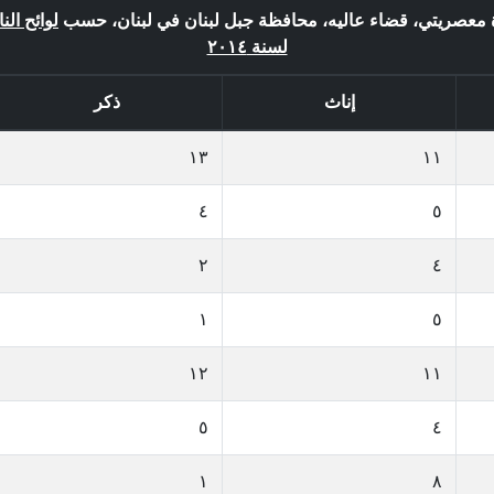
دة معصريتي، قضاء عاليه، محافظة جبل لبنان في لبنان، حسب
لوائح الن
لسنة ٢٠١٤
إناث
ذكر
١٣
١١
٤
٥
٢
٤
١
٥
١٢
١١
٥
٤
١
٨