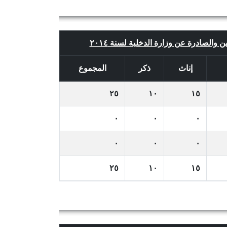
ن والصادرة عن وزارة الدخلية لسنة ٢٠١٤
إناث
ذكر
المجموع
٢٥
١٠
١٥
٠
٠
٠
٠
٠
٠
٢٥
١٠
١٥