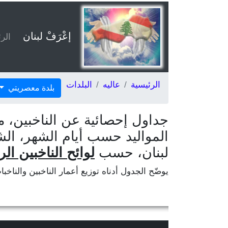
إعْرَفْ لبنان
الر
الرئيسية
عاليه
البلدات
بلدة معصريتي
جداول إحصائية عن الناخبين، م
المواليد حسب أيام الشهر، ال
لبنان، حسب
لوائح الناخبين الر
يوضّح الجدول أدناه توزيع أعمار الناخبين والناخب