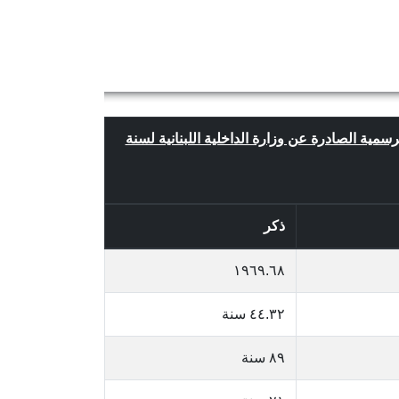
لرسمية الصادرة عن وزارة الداخلية اللبنانية لسنة
ذكر
١٩٦٩.٦٨
٤٤.٣٢ سنة
٨٩ سنة