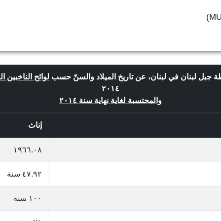
ة جبل لبنان في لبنان، عن تاريخ الميلاد والسنّ حسب
لوائح الناخبين ا
٢٠١٤
والمحتسبة لغاية نهاية سنة ٢٠١٤
إناث
١٩٦٦.٠٨
٤٧.٩٢ سنة
١٠٠ سنة