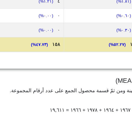
٤
(١.٢١%)
(١.٨١%)
٠
(٠.٠٠%)
(٠.٦٠%)
٠
(٠.٠٠%)
(٠.٣٠%)
١٥٨
(٤٧.٧٣%)
(٥٢.٢٧%)
ينة ومن ثمّ قسمة محصول الجمع على عدد أرقام المجموعة.