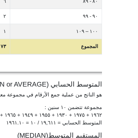
٦
٨٠ - ٨٩
٢
٩٠ - ٩٩
١
١٠٠ – ١٠٩
المجموع
١٧٣
المتوسط الحسابي (MEAN or AVERAGE)
هو الناتج من عملية جمع الأرقام في مجموعة مع
مجموعة تتضمن ١٠ سنين :
١٩٦٢ + ١٩٧٥ + ١٩٣٠ + ١٩٥٥ + ١٩٤٩ + ١٩٦٥ + ١٩٦٧ + ١٩٦٤ + ١٩٧٨ + ١٩٦٦ = ١٩,٦١١
المتوسط الحسابي = ١٩,٦١١ / ١٠ = ١٩٦١.١٠
المستقيم المتوسط(MEDIAN)