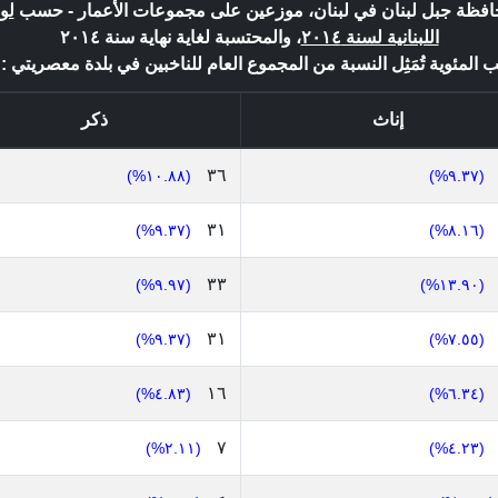
محافظة جبل لبنان في لبنان، موزعين على مجموعات الأعمار - حسب
لو
اللبنانية لسنة ٢٠١٤
، والمحتسبة لغاية نهاية سنة ٢٠١٤
 المئوية تُمَثِل النسبة من المجموع العام للناخبين في بلدة معصريتي : ٣٣١ *
إناث
ذكر
٣٦
(١٠.٨٨%)
(٩.٣٧%)
٣١
(٩.٣٧%)
(٨.١٦%)
٣٣
(٩.٩٧%)
(١٣.٩٠%)
٣١
(٩.٣٧%)
(٧.٥٥%)
١٦
(٤.٨٣%)
(٦.٣٤%)
٧
(٢.١١%)
(٤.٢٣%)