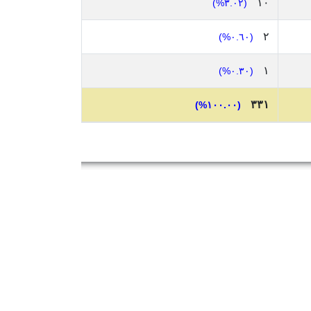
١٠
(٣.٠٢%)
٢
(٠.٦٠%)
١
(٠.٣٠%)
٣٣١
(١٠٠.٠٠%)