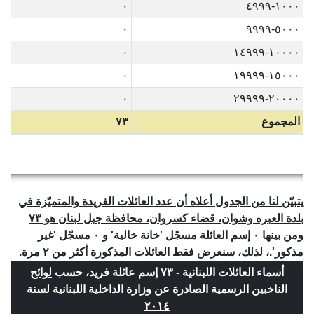
٠
١٠٠٠-٤٩٩٩
٠
٥٠٠٠-٩٩٩٩
٠
١٠٠٠٠-١٤٩٩٩
٠
١٥٠٠٠-١٩٩٩٩
٠
٢٠٠٠٠-٢٩٩٩٩
المجموع
٧٣
يتبيّن لنا من الجدول أعلاه أن عدد العائلات الفريدة والمتميّزة في
بلدة العبره وشوان، قضاء كسروان، محافظة جبل لبنان هو ٧٣
ومن بينها ٠ إسم العائلة مسجّل 'خانة خالية' و ٠ مسجّل 'غير
مذكور'.، لذلك، سنعرض فقط العائلات المذكورة أكثر من ٢ مرة.
أسماء العائلات اللبنانية - ٧٣ إسم عائلة فريد، حسب
لوائح
الناخبين الرسمية الصادرة عن وزارة الداخلية اللبنانية لسنة
٢٠١٤