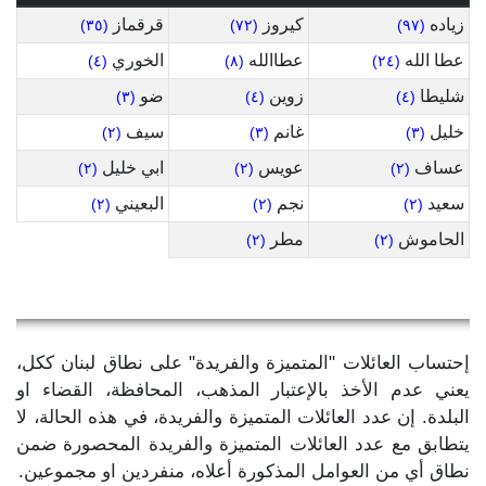
زياده
كيروز
قرقماز
(٣٥)
(٧٢)
(٩٧)
عطا الله
عطاالله
الخوري
(٤)
(٨)
(٢٤)
شليطا
زوين
ضو
(٣)
(٤)
(٤)
خليل
غانم
سيف
(٢)
(٣)
(٣)
عساف
عويس
ابي خليل
(٢)
(٢)
(٢)
سعيد
نجم
البعيني
(٢)
(٢)
(٢)
الحاموش
مطر
(٢)
(٢)
إحتساب العائلات "المتميزة والفريدة" على نطاق لبنان ككل،
يعني عدم الأخذ بالإعتبار المذهب، المحافظة، القضاء او
البلدة. إن عدد العائلات المتميزة والفريدة، في هذه الحالة، لا
يتطابق مع عدد العائلات المتميزة والفريدة المحصورة ضمن
نطاق أي من العوامل المذكورة أعلاه، منفردين او مجموعين.