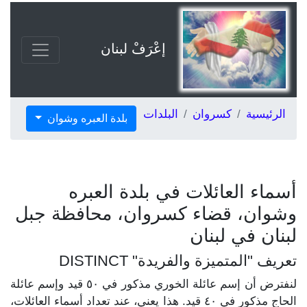
إعْرَفْ لبنان
الرئيسية
كسروان
البلدات
بلدة العبره وشوان
أسماء العائلات في بلدة العبره
وشوان، قضاء كسروان، محافظة جبل
لبنان في لبنان
تعريف "المتميزة والفريدة" DISTINCT
لنفترض أن إسم عائلة الخوري مذكور في ٥٠ قيد وإسم عائلة
الحاج مذكور في ٤٠ قيد. هذا يعني، عند تعداد أسماء العائلات،