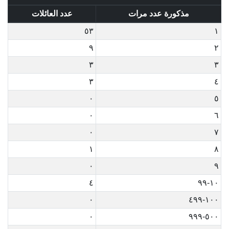
مذكورة عدد مرات
عدد العائلات
٥٣
١
٩
٢
٣
٣
٣
٤
٠
٥
٠
٦
٠
٧
١
٨
٠
٩
٤
١٠-٩٩
٠
١٠٠-٤٩٩
٠
٥٠٠-٩٩٩