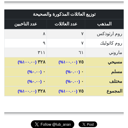
توزيع العائلات المذكورة والصحيحة
المذهب
عدد العائلات
عدد الناخبين
روم ارثوذكس
٧
٨
روم كاثوليك
٧
٩
ماروني
٦١
٣١١
مسيحي
٧٥
٣٢٨
(١٠٠.٠٠%)
(١٠٠.٠٠%)
مسلم
٠
٠
(٠.٠٠%)
(٠.٠٠%)
مختلف
٠
٠
(٠.٠٠%)
(٠.٠٠%)
المجموع
٧٥
٣٢٨
(١٠٠.٠٠%)
(١٠٠.٠٠%)