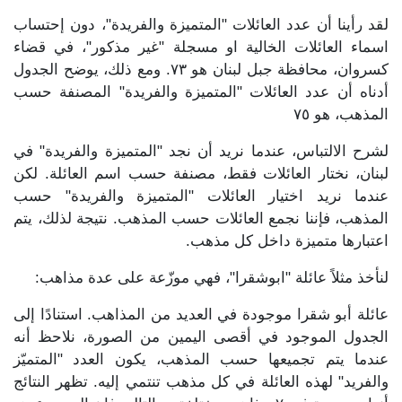
لقد رأينا أن عدد العائلات "المتميزة والفريدة"، دون إحتساب
اسماء العائلات الخالية او مسجلة "غير مذكور"، في قضاء
كسروان، محافظة جبل لبنان هو ٧٣. ومع ذلك، يوضح الجدول
أدناه أن عدد العائلات "المتميزة والفريدة" المصنفة حسب
المذهب، هو ٧٥
لشرح الالتباس، عندما نريد أن نجد "المتميزة والفريدة" في
لبنان، نختار العائلات فقط، مصنفة حسب اسم العائلة. لكن
عندما نريد اختيار العائلات "المتميزة والفريدة" حسب
المذهب، فإننا نجمع العائلات حسب المذهب. نتيجة لذلك، يتم
اعتبارها متميزة داخل كل مذهب.
لنأخذ مثلاً عائلة "ابوشقرا"، فهي موزّعة على عدة مذاهب:
عائلة أبو شقرا موجودة في العديد من المذاهب. استنادًا إلى
الجدول الموجود في أقصى اليمين من الصورة، نلاحظ أنه
عندما يتم تجميعها حسب المذهب، يكون العدد "المتميّز
والفريد" لهذه العائلة في كل مذهب تنتمي إليه. تظهر النتائج