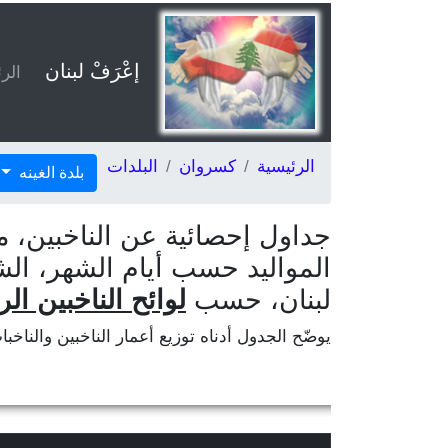
إعْرَفْ لبنان
الر
الرئيسية
كسروان
البلدات
بلدة الغينه
جداول إحصائية عن الناخبين، م
المواليد حسب أيام الشهر، الش
لبنان، حسب
لوائح الناخبين الر
يوضّح الجدول أدناه توزيع أعمار الناخبين والناخب