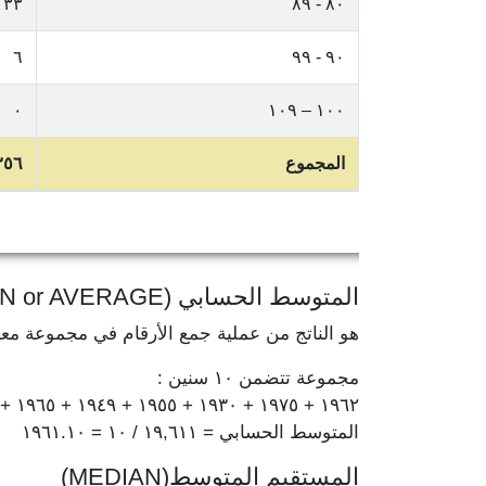
٣٣
٨٠ - ٨٩
٦
٩٠ - ٩٩
٠
١٠٠ – ١٠٩
المجموع
٣٥٦
المتوسط الحسابي (MEAN or AVERAGE)
هو الناتج من عملية جمع الأرقام في مجموعة مع
مجموعة تتضمن ١٠ سنين :
١٩٦٢ + ١٩٧٥ + ١٩٣٠ + ١٩٥٥ + ١٩٤٩ + ١٩٦٥ + ١٩٦٧ + ١٩٦٤ + ١٩٧٨ + ١٩٦٦ = ١٩,٦١١
المتوسط الحسابي = ١٩,٦١١ / ١٠ = ١٩٦١.١٠
المستقيم المتوسط(MEDIAN)