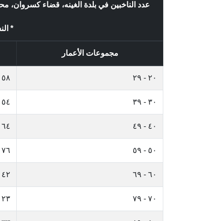
عدد الناخبين في بلدة الغينه، قضاء كسروان، 
* الن
مجموعات الأعمار
٥٨
٢٠ - ٢٩
٥٤
٣٠ - ٣٩
٦٤
٤٠ - ٤٩
٧٦
٥٠ - ٥٩
٤٢
٦٠ - ٦٩
٢٣
٧٠ - ٧٩