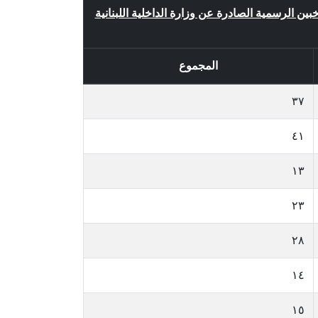
اخبين الرسمية الصادرة عن وزارة الداخلية اللبنانية
المجموع
٣٧
٤١
١٣
٢٣
٢٨
١٤
١٥