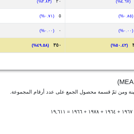
٢٠
(٢.٨٣%)
(٤.٦٧%)
٥
(٠.٧١%)
(٠.٨٥%)
٠
(٠.٠٠%)
(٠.٠٠%)
٣٥٠
(٤٩.٥٨%)
(٥٠.٤٢%)
ينة ومن ثمّ قسمة محصول الجمع على عدد أرقام المجموعة.