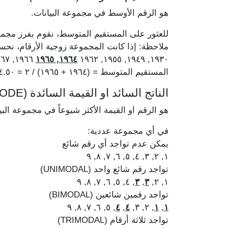
هو الرقم الأوسط في مجموعة البيانات.
للعثور على المستقيم المتوسط، نقوم بفرز مجمو
ملاحظة: إذا كانت المجموعة زوجية الأرقام، ن
١٩٦٦, ١٩٦٧, ١٩٧٥, ١٩٧٨
١٩٦٤, ١٩٦٥
١٩٣٠, ١٩٤٩, ١٩٥٥, ١٩٦٢
المستقيم المتوسط = (١٩٦٤ + ١٩٦٥) / ٢ = ١٩٦٤.٥٠
الناتج السائد او القيمة السائدة (MODE)
هو الرقم او القيمة الأكثر شيوعاً في مجموعة البي
في أي مجموعة عددية:
يمكن عدم تواجد أي رقم شائع
١, ٢, ٣, ٤, ٥, ٦, ٧, ٨, ٩
تواجد رقم شائع واحد (UNIMODAL)
, ٤, ٥, ٦, ٧, ٨, ٩
٣
,
٣
١, ٢,
تواجد رقمين شائعين (BIMODAL)
, ٥, ٦, ٧, ٨, ٩
٤
,
٤
, ٢, ٣,
١
,
١
تواجد ثلاثة أرقام (TRIMODAL)