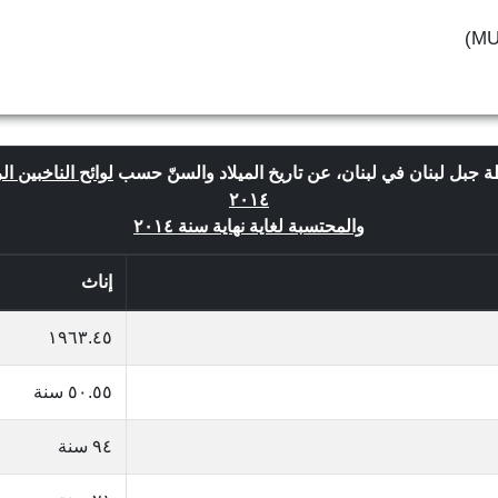
ة جبل لبنان في لبنان، عن تاريخ الميلاد والسنّ حسب
لوائح الناخبين ا
٢٠١٤
والمحتسبة لغاية نهاية سنة ٢٠١٤
إناث
١٩٦٣.٤٥
٥٠.٥٥ سنة
٩٤ سنة