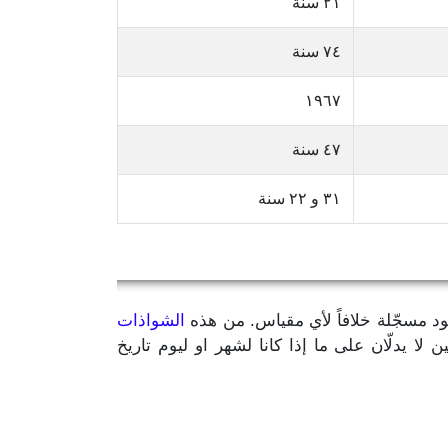
٢١ سنة
٧٤ سنة
١٩٦٧
٤٧ سنة
٣١ و ٢٢ سنة
يود مسجّلة خلافاً لأي مقياس. من هذه
الشواذات
مّن سنة الميلاد بالإضافة إلى رقمين لا يدلّان على ما إذا كانا لشهر او ليوم تاريخ