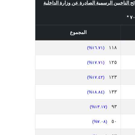
ئح الناخبين الرسمية الصادرة عن وزارة الداخلية
المجموع
١١٨
(١٦.٧١%)
١٢٥
(١٧.٧١%)
١٢٣
(١٧.٤٢%)
١٣٣
(١٨.٨٤%)
٩٣
(١٣.١٧%)
٥٠
(٧.٠٨%)