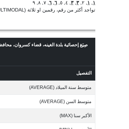
, ٧, ٨, ٩
٦
,
٦
, ٤, ٥,
٣
,
٣
, ٢,
١
,
١
تواجد أكثر من رقم، رقمين او ثلاثة (MULTIMODAL)
صِيَغ إحصائية بلدة الغينه، قضاء كسروان، محافظ
التفصيل
متوسط سنة الميلاد (AVERAGE)
متوسط السن (AVERAGE)
الأكبر سنا (MAX)