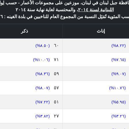
محافظة جبل لبنان في لبنان، موزعين على مجموعات الأعمار - حسب
لوا
اللبنانية لسنة ٢٠١٤
، والمحتسبة لغاية نهاية سنة ٢٠١٤
سب المئوية تُمَثِل النسبة من المجموع العام للناخبين في بلدة الغينه : ٧٠٦ *
إناث
ذكر
٦٠
(٨.٥٠%)
(٨.٢٢%)
٧١
(١٠.٠٦%)
(٧.٦٥%)
٥٩
(٨.٣٦%)
(٩.٠٧%)
٥٧
(٨.٠٧%)
(١٠.٧٦%)
٥١
(٧.٢٢%)
(٥.٩٥%)
٢٧
(٣.٨٢%)
(٣.٢٦%)