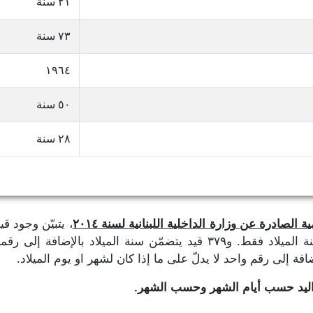
٢١ سنة
٧٣ سنة
١٩٦٤
٥٠ سنة
٢٨ سنة
 الصادرة عن وزارة الداخلية اللبنانية لسنة ٢٠١٤
، يتبيّن وجود ق
تاريخ الميلاد، حيث نجد ٣٨٩,٢٨١ قيد يتضمّن سنة الميلاد فقط. و٣٧٩ قيد يتض
واليد حسب أيام الشهر وحسب الشهر.