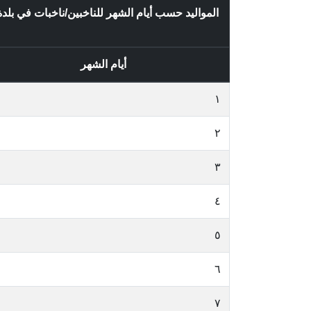
المواليد حسب أيام الشهر للناخبين/ناخبات في بل
أيام الشهر
١
٢
٣
٤
٥
٦
٧