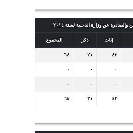
ن والصادرة عن وزارة الدخلية لسنة ٢٠١٤
إناث
ذكر
المجموع
٦٤
٢١
٤٣
٠
٠
٠
٠
٠
٠
٦٤
٢١
٤٣