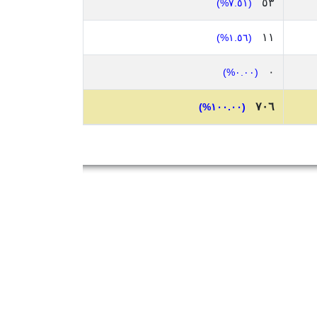
٥٣
(٧.٥١%)
١١
(١.٥٦%)
٠
(٠.٠٠%)
٧٠٦
(١٠٠.٠٠%)