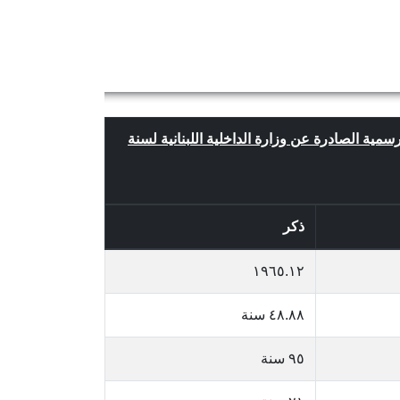
لرسمية الصادرة عن وزارة الداخلية اللبنانية لسنة
ذكر
١٩٦٥.١٢
٤٨.٨٨ سنة
٩٥ سنة