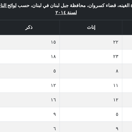
دة الغينه، قضاء كسروان، محافظة جبل لبنان في لبنان، حسب
لوائح الن
لسنة ٢٠١٤
إناث
ذكر
١٥
٢٢
١٨
٢٣
٥
٨
١٢
١١
١٦
١٢
٩
٥
٦
٩