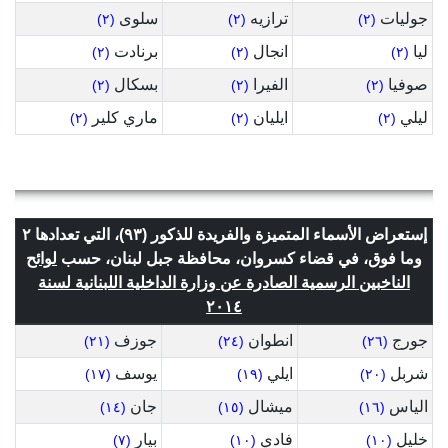
جوليات
ترازيه
سلوى
(٢)
(٢)
(٢)
ليا
انجال
برنادت
(٢)
(٢)
(٢)
صوفيا
الفيرا
بسكال
(٢)
(٢)
(٢)
ليلي
ايليان
ماري كلير
(٢)
(٢)
(٢)
إستعراض الأسماء المتميزة والفريدة للذكور (٩٣)، التي تعدادها ٢
وما فوق، في قضاء كسروان، محافظة جبل لبنان، حسب
لوائح
الناخبين الرسمية الصادرة عن وزارة الداخلية اللبنانية لسنة
٢٠١٤
جورج
انطوان
جوزف
(٢١)
(٢٤)
(٢٦)
شربل
ايلي
يوسف
(١٧)
(١٩)
(٢٠)
الياس
ميشال
جان
(١٤)
(١٥)
(١٦)
خليل
فادي
بيار
(٧)
(١٠)
(١٠)