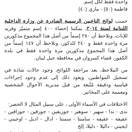
واحدة فقط لكل إسم.
فاطمة (٥٠) - ماري (٤٠)
حسب
لوائح الناخبين الرسمية الصادرة عن وزارة الداخلية
اللبنانية لسنة ٢٠١٤
، يمكننا إحصاء ٤٠٠ إسم متميّز وفريد
للإناث، ونلاحظ أن ٢٨٠ إسماً من أصل هذا المجموع مذكورين
مرة واحدة فقط و ٢٤٠ للذكور، ونلاحظ أن ١٤٧ إسماً من
أصل هذا المجموع مذكورين مرة واحدة فقط في بلدة
الكفور، قضاء كسروان في محافظة جبل لبنان.
من الملاحظ، بعد مراجعة اللوائح، وجود حالات شاذة في
تسجيل المواطنين، ويعود ذلك إلى عدم وجود إجراءات
قياسية ودقيقة مُتّبعة من قبل مديرية الأحوال الشخصية
ومعممة على المخاتير.
الاختلافات في الأسماء الأولى ، على سبيل المثال لا الحصر:
ندى - ندا - سهير - سوهير - جوزيفين - جوزفين - جوزافين -
عفيفة - عفيفه - سامنتا - سمنتا - ادال - اديل - اوجيني -
ايجيني - داليلا - دليلا، إلخ