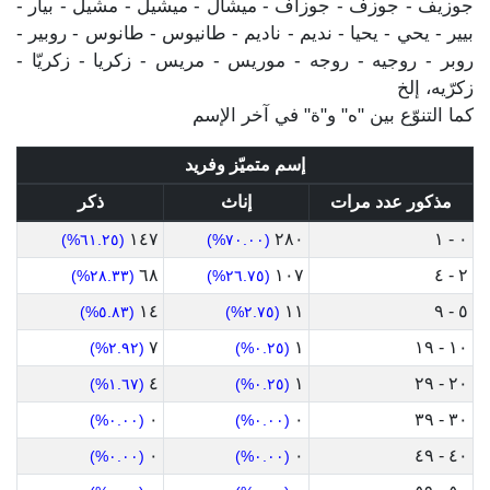
جوزيف - جوزف - جوزاف - ميشال - ميشيل - مشيل - بيار -
بيير - يحي - يحيا - نديم - ناديم - طانيوس - طانوس - روبير -
روبر - روجيه - روجه - موريس - مريس - زكريا - زكريّا -
زكرّيه، إلخ
كما التنوّع بين "ه" و"ة" في آخر الإسم
إسم متميّز وفريد
مذكور عدد مرات
إناث
ذكر
١٤٧
٢٨٠
٠ - ١
(٦١.٢٥%)
(٧٠.٠٠%)
٦٨
١٠٧
٢ - ٤
(٢٨.٣٣%)
(٢٦.٧٥%)
١٤
١١
٥ - ٩
(٥.٨٣%)
(٢.٧٥%)
٧
١
١٠ - ١٩
(٢.٩٢%)
(٠.٢٥%)
٤
١
٢٠ - ٢٩
(١.٦٧%)
(٠.٢٥%)
٠
٠
٣٠ - ٣٩
(٠.٠٠%)
(٠.٠٠%)
٠
٠
٤٠ - ٤٩
(٠.٠٠%)
(٠.٠٠%)