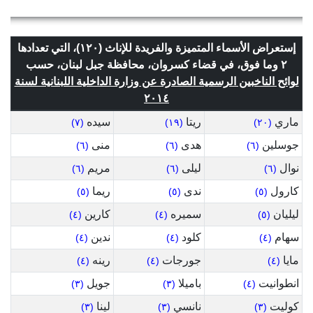
إستعراض الأسماء المتميزة والفريدة للإناث (١٢٠)، التي تعدادها
٢ وما فوق، في قضاء كسروان، محافظة جبل لبنان، حسب
لوائح الناخبين الرسمية الصادرة عن وزارة الداخلية اللبنانية لسنة
٢٠١٤
ماري
ريتا
سيده
(٧)
(١٩)
(٢٠)
جوسلين
هدى
منى
(٦)
(٦)
(٦)
نوال
ليلى
مريم
(٦)
(٦)
(٦)
كارول
ندى
ريما
(٥)
(٥)
(٥)
ليليان
سميره
كارين
(٤)
(٤)
(٥)
سهام
كلود
ندين
(٤)
(٤)
(٤)
مايا
جورجات
رينه
(٤)
(٤)
(٤)
انطوانيت
باميلا
جويل
(٣)
(٣)
(٤)
كوليت
نانسي
لينا
(٣)
(٣)
(٣)