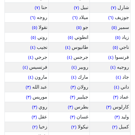
شارل
نبيل
حنا
(٧)
(٧)
(٧)
جوزيف
ميلاد
روجه
(٦)
(٦)
(٦)
سمير
جو
نقولا
(٥)
(٥)
(٥)
زياد
انطوني
روني
(٥)
(٥)
(٥)
ناجي
طانيوس
نجيب
(٤)
(٤)
(٥)
فرنسوا
جرجس
جرجي
(٤)
(٤)
(٤)
روجيه
روبير
فرنسيس
(٤)
(٤)
(٤)
جاد
مارك
مارون
(٤)
(٤)
(٤)
داني
رولان
عبد الله
(٣)
(٣)
(٤)
عماد
جيلبير
موريس
(٣)
(٣)
(٣)
كارلوس
بطرس
روي
(٣)
(٣)
(٣)
وليد
غسان
عقل
(٣)
(٣)
(٣)
كميل
نيكولا
زخيا
(٢)
(٢)
(٢)