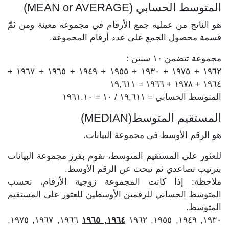
المتوسط الحسابي (MEAN or AVERAGE)
هو الناتج من عملية جمع الأرقام في مجموعة معينة ومن ثمّ
قسمة محصول الجمع على عدد أرقام المجموعة.
مجموعة تتضمن ١٠ سنين :
١٩٦٢ + ١٩٧٥ + ١٩٣٠ + ١٩٥٥ + ١٩٤٩ + ١٩٦٥ + ١٩٦٧ +
١٩٦٤ + ١٩٧٨ + ١٩٦٦ = ١٩,٦١١
المتوسط الحسابي = ١٩,٦١١ / ١٠ = ١٩٦١.١٠
المستقيم المتوسط(MEDIAN)
هو الرقم الأوسط في مجموعة البيانات.
للعثور على المستقيم المتوسط، نقوم بفرز مجموعة البيانات
بترتيب تصاعدي ثم نبحث عن الرقم الأوسط.
ملاحظة: إذا كانت المجموعة زوجية الأرقام، نحسب
المتوسط الحسابي للرقمين الأوسطين للعثور على المستقيم
المتوسط.
١٩٦٦, ١٩٦٧, ١٩٧٥,
١٩٦٤, ١٩٦٥
١٩٣٠, ١٩٤٩, ١٩٥٥, ١٩٦٢