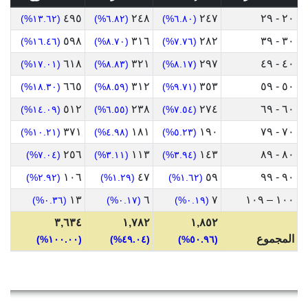
٤٩٥
٢٤٨
٢٤٧
٢٠ - ٢٩
(١٣.٦٢%)
(٦.٨٢%)
(٦.٨٠%)
٥٩٨
٣١٦
٢٨٢
٣٠ - ٣٩
(١٦.٤٦%)
(٨.٧٠%)
(٧.٧٦%)
٦١٨
٣٢١
٢٩٧
٤٠ - ٤٩
(١٧.٠١%)
(٨.٨٣%)
(٨.١٧%)
٦٦٥
٣١٢
٣٥٣
٥٠ - ٥٩
(١٨.٣٠%)
(٨.٥٩%)
(٩.٧١%)
٥١٢
٢٣٨
٢٧٤
٦٠ - ٦٩
(١٤.٠٩%)
(٦.٥٥%)
(٧.٥٤%)
٣٧١
١٨١
١٩٠
٧٠ - ٧٩
(١٠.٢١%)
(٤.٩٨%)
(٥.٢٣%)
٢٥٦
١١٣
١٤٣
٨٠ - ٨٩
(٧.٠٤%)
(٣.١١%)
(٣.٩٤%)
١٠٦
٤٧
٥٩
٩٠ - ٩٩
(٢.٩٢%)
(١.٢٩%)
(١.٦٢%)
١٣
٦
٧
١٠٠ – ١٠٩
(٠.٣٦%)
(٠.١٧%)
(٠.١٩%)
٣,٦٣٤
١,٧٨٢
١,٨٥٢
المجموع
(١٠٠.٠٠%)
(٤٩.٠٤%)
(٥٠.٩٦%)