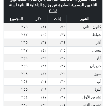
الناخبين الرسمية الصادرة عن وزارة الداخلية اللبنانية لسنة
٢٠١٤
الشهر
إناث
ذكر
المجموع
كانون الثاني
١٩٤
١٨١
٣٧٥
شباط
١٣٧
١٠٥
٢٤٢
أذار
١٣٤
١٣١
٢٦٥
نيسان
١٢٥
١٤٢
٢٦٧
أيار
١٢٠
١٢٩
٢٤٩
حزيران
١٢٧
١٢٢
٢٤٩
تموز
١٢٦
١٤٢
٢٦٨
أب
١٣٠
١٢١
٢٥١
أيلول
١٢٦
١٢٩
٢٥٥
تشرين الأول
١٣٧
١١٧
٢٥٤
تشرين الثاني
١٠١
١٢٩
٢٣٠