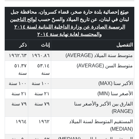
صِيَغ إحصائية بلدة حارة صخر، قضاء كسروان، محافظة جبل
لبنان في لبنان، عن تاريخ الميلاد والسنّ حسب
لوائح الناخبين
الرسمية الصادرة عن وزارة الداخلية اللبنانية لسنة ٢٠١٤
والمحتسبة لغاية نهاية سنة ٢٠١٤
التفصيل
إناث
ذكر
متوسط سنة الميلاد (AVERAGE)
١٩٦٠.٨٦
١٩٦٢.٦٣
متوسط السن (AVERAGE)
٥٣.١٤
٥١.٣٧
سنة
سنة
الأكبر سنا (MAX)
١٠٠ سنة
١٠٠ سنة
الأصغر سنا (MIN)
٢١ سنة
٢١ سنة
الفارق بين الأكبر والأصغر سنا
٧٩ سنة
٧٩ سنة
(RANGE)
المستقيم المتوسط لسنة الميلاد
١٩٦٢
١٩٦٤
(MEDIAN)