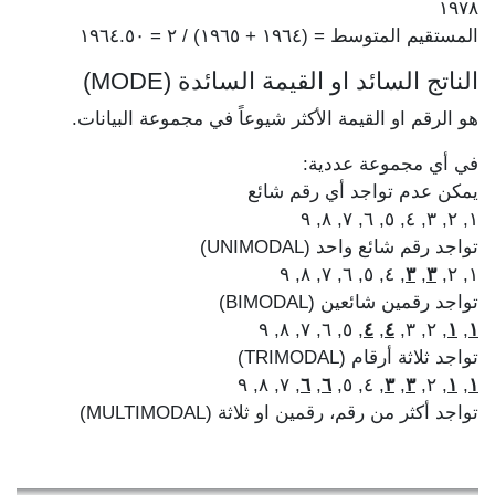
١٩٧٨
المستقيم المتوسط = (١٩٦٤ + ١٩٦٥) / ٢ = ١٩٦٤.٥٠
الناتج السائد او القيمة السائدة (MODE)
هو الرقم او القيمة الأكثر شيوعاً في مجموعة البيانات.
في أي مجموعة عددية:
يمكن عدم تواجد أي رقم شائع
١, ٢, ٣, ٤, ٥, ٦, ٧, ٨, ٩
تواجد رقم شائع واحد (UNIMODAL)
, ٤, ٥, ٦, ٧, ٨, ٩
٣
,
٣
١, ٢,
تواجد رقمين شائعين (BIMODAL)
, ٥, ٦, ٧, ٨, ٩
٤
,
٤
, ٢, ٣,
١
,
١
تواجد ثلاثة أرقام (TRIMODAL)
, ٧, ٨, ٩
٦
,
٦
, ٤, ٥,
٣
,
٣
, ٢,
١
,
١
تواجد أكثر من رقم، رقمين او ثلاثة (MULTIMODAL)