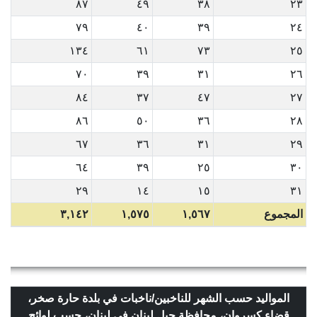
٨٧
٤٩
٣٨
٢٣
٧٩
٤٠
٣٩
٢٤
١٣٤
٦١
٧٣
٢٥
٧٠
٣٩
٣١
٢٦
٨٤
٣٧
٤٧
٢٧
٨٦
٥٠
٣٦
٢٨
٦٧
٣٦
٣١
٢٩
٦٤
٣٩
٢٥
٣٠
٢٩
١٤
١٥
٣١
المجموع
١,٥٦٧
١,٥٧٥
٣,١٤٢
المواليد حسب الشهر للناخبين/ناخبات في بلدة حارة صخر،
قضاء كسروان، محافظة جبل لبنان في لبنان، حسب
لوائح