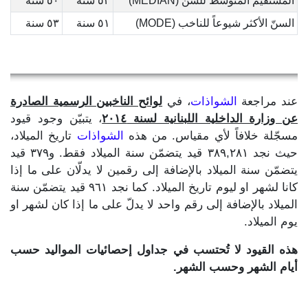
المستقيم المتوسط للسن (MEDIAN)
٥٢ سنة
٥٠ سنة
السنّ الأكثر شيوعاً للناخب (MODE)
٥١ سنة
٥٣ سنة
عند مراجعة
الشواذات
، في
لوائح الناخبين الرسمية الصادرة
عن وزارة الداخلية اللبنانية لسنة ٢٠١٤
، يتبيّن وجود قيود
مسجّلة خلافاً لأي مقياس. من هذه
الشواذات
تاريخ الميلاد،
حيث نجد ٣٨٩,٢٨١ قيد يتضمّن سنة الميلاد فقط. و٣٧٩ قيد
يتضمّن سنة الميلاد بالإضافة إلى رقمين لا يدلّان على ما إذا
كانا لشهر او ليوم تاريخ الميلاد. كما نجد ٩٦١ قيد يتضمّن سنة
الميلاد بالإضافة إلى رقم واحد لا يدلّ على ما إذا كان لشهر او
يوم الميلاد.
هذه القيود لا تُحتسب في جداول إحصائيات المواليد حسب
أيام الشهر وحسب الشهر.