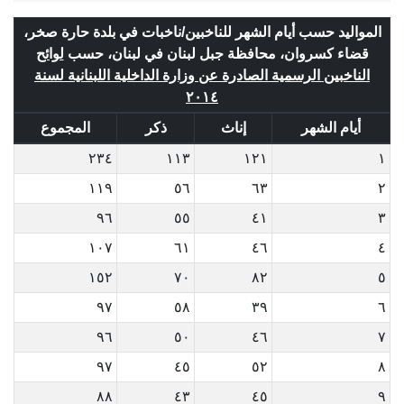
المواليد حسب أيام الشهر للناخبين/ناخبات في بلدة حارة صخر،
قضاء كسروان، محافظة جبل لبنان في لبنان، حسب
لوائح
الناخبين الرسمية الصادرة عن وزارة الداخلية اللبنانية لسنة
٢٠١٤
أيام الشهر
إناث
ذكر
المجموع
٢٣٤
١١٣
١٢١
١
١١٩
٥٦
٦٣
٢
٩٦
٥٥
٤١
٣
١٠٧
٦١
٤٦
٤
١٥٢
٧٠
٨٢
٥
٩٧
٥٨
٣٩
٦
٩٦
٥٠
٤٦
٧
٩٧
٤٥
٥٢
٨
٨٨
٤٣
٤٥
٩