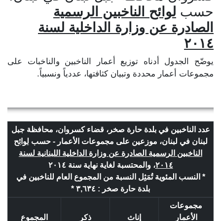
حسب
لوائح الناخبين الرسمية
الصادرة عن وزارة الداخلية لسنة
٢٠١٤
يوضّح الجدول أدناه توزيع أعمار الناخبين والناخبات على
مجموعات أعمار محددة وتبيان كثافتها، عددياً ونسبياً.
عدد الناخبين في بلدة حارة صخر، قضاء كسروان، محافظة جبل
لبنان في لبنان، موزعين على مجموعات الأعمار - حسب
لوائح
الناخبين الرسمية الصادرة عن وزارة الداخلية اللبنانية لسنة
٢٠١٤
، والمحتسبة لغاية نهاية سنة ٢٠١٤
* النسب المئوية تُمَثِل النسبة من المجموع العام للناخبين في
بلدة حارة صخر : ٣,٦٣٤ *
مجموعات
الأعمار
إناث
ذكر
المجموع