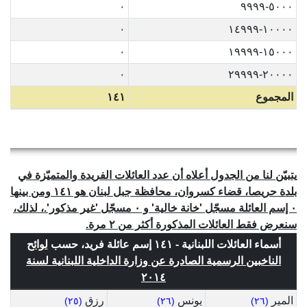
٠
٥٠٠٠-٩٩٩٩
٠
١٠٠٠٠-١٤٩٩٩
٠
١٥٠٠٠-١٩٩٩٩
٠
٢٠٠٠٠-٢٩٩٩٩
المجموع
١٤١
يتبيّن لنا من الجدول أعلاه أن عدد العائلات الفريدة والمتميّزة في
بلدة حريصا، قضاء كسروان، محافظة جبل لبنان هو ١٤١ ومن بينها
٠ إسم العائلة مسجّل 'خانة خالية' و ٠ مسجّل 'غير مذكور'.، لذلك،
سنعرض فقط العائلات المذكورة أكثر من ٢ مرة.
أسماء العائلات اللبنانية - ١٤١ إسم عائلة فريد، حسب
لوائح
الناخبين الرسمية الصادرة عن وزارة الداخلية اللبنانية لسنة
٢٠١٤
المير
يونس
رزق
(٢٥)
(٢٦)
(٢٦)