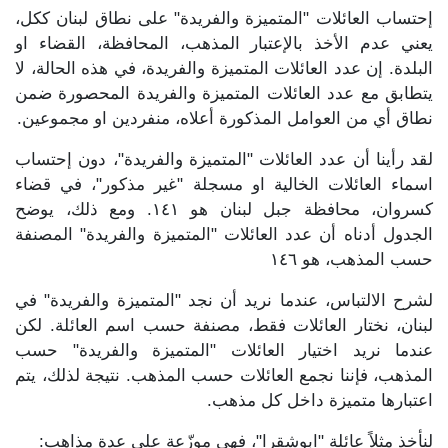
إحتساب العائلات "المتميزة والفريدة" على نطاق لبنان ككل،
يعني عدم الأخذ بالإعتبار المذهب، المحافظة، القضاء او
البلدة. إن عدد العائلات المتميزة والفريدة، في هذه الحالة، لا
يتطابق مع عدد العائلات المتميزة والفريدة المحصورة ضمن
نطاق أي من العوامل المذكورة أعلاه، منفردين او مجموعين.
لقد رأينا أن عدد العائلات "المتميزة والفريدة"، دون إحتساب
اسماء العائلات الخالية او مسجلة "غير مذكور"، في قضاء
كسروان، محافظة جبل لبنان هو ١٤١. ومع ذلك، يوضح
الجدول أدناه أن عدد العائلات "المتميزة والفريدة" المصنفة
حسب المذهب، هو ١٤٦
لشرح الالتباس، عندما نريد أن نجد "المتميزة والفريدة" في
لبنان، نختار العائلات فقط، مصنفة حسب اسم العائلة. لكن
عندما نريد اختيار العائلات "المتميزة والفريدة" حسب
المذهب، فإننا نجمع العائلات حسب المذهب. نتيجة لذلك، يتم
اعتبارها متميزة داخل كل مذهب.
لنأخذ مثلاً عائلة "ابوشقرا"، فهي موزّعة على عدة مذاهب: