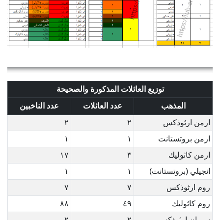
توزيع العائلات المذكورة والصحيحة
المذهب
عدد العائلات
عدد الناخبين
ارمن ارثوذكس
٢
٢
ارمن بروتستانت
١
١
ارمن كاثوليك
٣
١٧
انجيلي (بروتستانت)
١
١
روم ارثوذكس
٧
٧
روم كاثوليك
٤٩
٨٨
سريان ارثوذكس
٢
٢