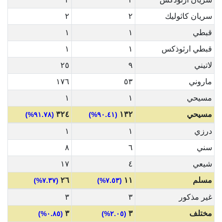
سريان كاثوليك
٢
٢
قبطي
١
١
قبطي ارثوذكس
١
١
لاتيني
٩
٢٥
ماروني
٥٣
١٧٦
مسيحي
١
١
مسيحي
١٣٢
٣٢٤
(٩١.٧٨%)
(٩٠.٤١%)
درزي
١
١
سني
٦
٨
شيعي
٤
١٧
مسلم
١١
٢٦
(٧.٣٧%)
(٧.٥٣%)
غير مذكور
٣
٣
مختلف
٣
٣
(٠.٨٥%)
(٢.٠٥%)