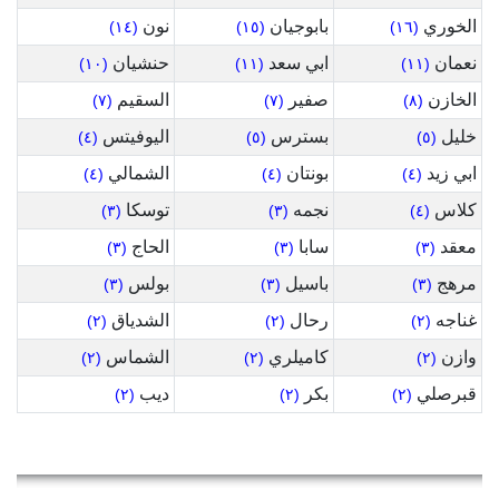
الخوري
بابوجيان
نون
(١٤)
(١٥)
(١٦)
نعمان
ابي سعد
حنشيان
(١٠)
(١١)
(١١)
الخازن
صفير
السقيم
(٧)
(٧)
(٨)
خليل
بسترس
اليوفيتس
(٤)
(٥)
(٥)
ابي زيد
بونتان
الشمالي
(٤)
(٤)
(٤)
كلاس
نجمه
توسكا
(٣)
(٣)
(٤)
معقد
سابا
الحاج
(٣)
(٣)
(٣)
مرهج
باسيل
بولس
(٣)
(٣)
(٣)
غناجه
رحال
الشدياق
(٢)
(٢)
(٢)
وازن
كاميلري
الشماس
(٢)
(٢)
(٢)
قبرصلي
بكر
ديب
(٢)
(٢)
(٢)