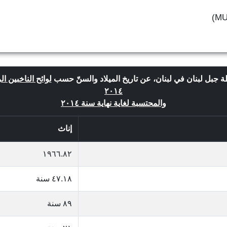
ة جبل لبنان في لبنان، عن تاريخ الميلاد والسنّ حسب
لوائح الناخبين ا
٢٠١٤
والمحتسبة لغاية نهاية سنة ٢٠١٤
إناث
١٩٦٦.٨٢
٤٧.١٨ سنة
٨٩ سنة