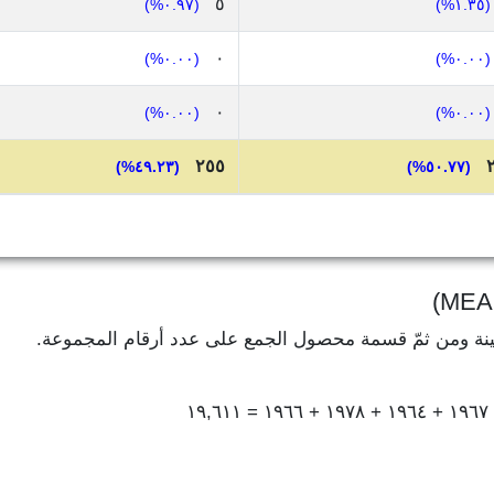
٥
(٠.٩٧%)
(١.٣٥%)
٠
(٠.٠٠%)
(٠.٠٠%)
٠
(٠.٠٠%)
(٠.٠٠%)
٢٥٥
(٤٩.٢٣%)
(٥٠.٧٧%)
ينة ومن ثمّ قسمة محصول الجمع على عدد أرقام المجموعة.