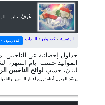
إعْرَفْ لبنان
الر
الرئيسية
كسروان
البلدات
بلدة زيتون
جداول إحصائية عن الناخبين، م
المواليد حسب أيام الشهر، ال
لبنان، حسب
لوائح الناخبين الر
يوضّح الجدول أدناه توزيع أعمار الناخبين والناخب