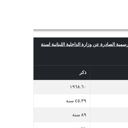
لرسمية الصادرة عن وزارة الداخلية اللبنانية لسنة
ذكر
١٩٦٨.٦٠
٤٥.٣٩ سنة
٨٩ سنة