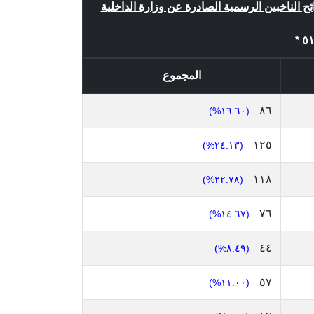
ئح الناخبين الرسمية الصادرة عن وزارة الداخلية
المجموع
٨٦
(١٦.٦٠%)
١٢٥
(٢٤.١٣%)
١١٨
(٢٢.٧٨%)
٧٦
(١٤.٦٧%)
٤٤
(٨.٤٩%)
٥٧
(١١.٠٠%)