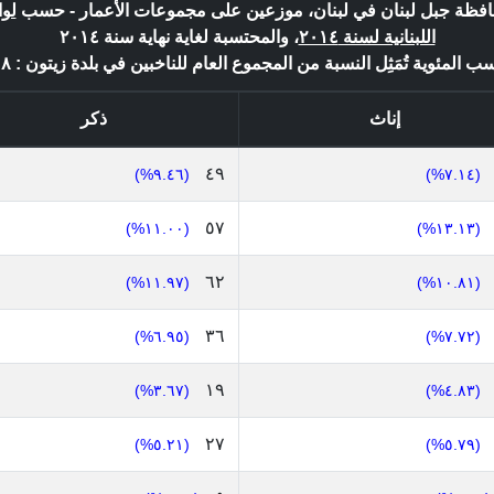
حافظة جبل لبنان في لبنان، موزعين على مجموعات الأعمار - حسب
لوا
اللبنانية لسنة ٢٠١٤
، والمحتسبة لغاية نهاية سنة ٢٠١٤
سب المئوية تُمَثِل النسبة من المجموع العام للناخبين في بلدة زيتون : ٥١٨ *
إناث
ذكر
٤٩
(٩.٤٦%)
(٧.١٤%)
٥٧
(١١.٠٠%)
(١٣.١٣%)
٦٢
(١١.٩٧%)
(١٠.٨١%)
٣٦
(٦.٩٥%)
(٧.٧٢%)
١٩
(٣.٦٧%)
(٤.٨٣%)
٢٧
(٥.٢١%)
(٥.٧٩%)