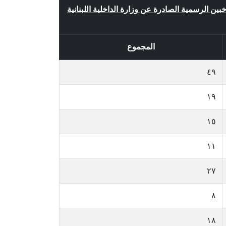
اخبين الرسمية الصادرة عن وزارة الداخلية اللبنانية
المجموع
٤٩
١٩
١٥
١١
٢٧
٨
١٨