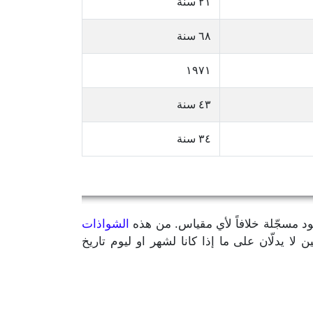
٢١ سنة
٦٨ سنة
١٩٧١
٤٣ سنة
٣٤ سنة
يود مسجّلة خلافاً لأي مقياس. من هذه
الشواذات
مّن سنة الميلاد بالإضافة إلى رقمين لا يدلّان على ما إذا كانا لشهر او ليوم تاريخ