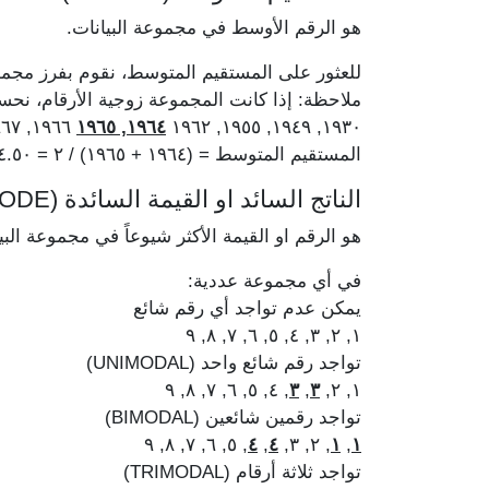
هو الرقم الأوسط في مجموعة البيانات.
للعثور على المستقيم المتوسط، نقوم بفرز مجمو
ملاحظة: إذا كانت المجموعة زوجية الأرقام، ن
١٩٦٦, ١٩٦٧, ١٩٧٥, ١٩٧٨
١٩٦٤, ١٩٦٥
١٩٣٠, ١٩٤٩, ١٩٥٥, ١٩٦٢
المستقيم المتوسط = (١٩٦٤ + ١٩٦٥) / ٢ = ١٩٦٤.٥٠
الناتج السائد او القيمة السائدة (MODE)
هو الرقم او القيمة الأكثر شيوعاً في مجموعة البي
في أي مجموعة عددية:
يمكن عدم تواجد أي رقم شائع
١, ٢, ٣, ٤, ٥, ٦, ٧, ٨, ٩
تواجد رقم شائع واحد (UNIMODAL)
, ٤, ٥, ٦, ٧, ٨, ٩
٣
,
٣
١, ٢,
تواجد رقمين شائعين (BIMODAL)
, ٥, ٦, ٧, ٨, ٩
٤
,
٤
, ٢, ٣,
١
,
١
تواجد ثلاثة أرقام (TRIMODAL)