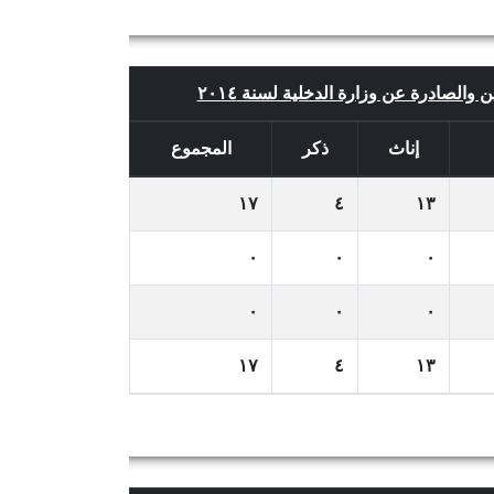
ن والصادرة عن وزارة الدخلية لسنة ٢٠١٤
إناث
ذكر
المجموع
١٧
٤
١٣
٠
٠
٠
٠
٠
٠
١٧
٤
١٣