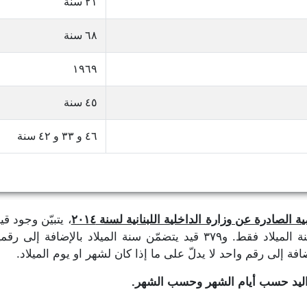
٢١ سنة
٦٨ سنة
١٩٦٩
٤٥ سنة
٤٦ و ٣٣ و ٤٢ سنة
 الصادرة عن وزارة الداخلية اللبنانية لسنة ٢٠١٤
، يتبيّن وجود ق
تاريخ الميلاد، حيث نجد ٣٨٩,٢٨١ قيد يتضمّن سنة الميلاد فقط. و٣٧٩ قيد يتض
واليد حسب أيام الشهر وحسب الشهر.