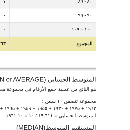
٧
٨٠ - ٨٩
٠
٩٠ - ٩٩
٠
١٠٠ – ١٠٩
المجموع
٢٦٣
المتوسط الحسابي (MEAN or AVERAGE)
هو الناتج من عملية جمع الأرقام في مجموعة مع
مجموعة تتضمن ١٠ سنين :
١٩٦٢ + ١٩٧٥ + ١٩٣٠ + ١٩٥٥ + ١٩٤٩ + ١٩٦٥ + ١٩٦٧ + ١٩٦٤ + ١٩٧٨ + ١٩٦٦ = ١٩,٦١١
المتوسط الحسابي = ١٩,٦١١ / ١٠ = ١٩٦١.١٠
المستقيم المتوسط(MEDIAN)