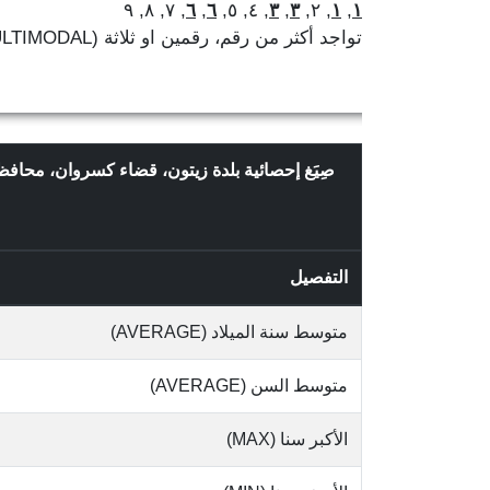
, ٧, ٨, ٩
٦
,
٦
, ٤, ٥,
٣
,
٣
, ٢,
١
,
١
تواجد أكثر من رقم، رقمين او ثلاثة (MULTIMODAL)
صِيَغ إحصائية بلدة زيتون، قضاء كسروان، محافظ
التفصيل
متوسط سنة الميلاد (AVERAGE)
متوسط السن (AVERAGE)
الأكبر سنا (MAX)