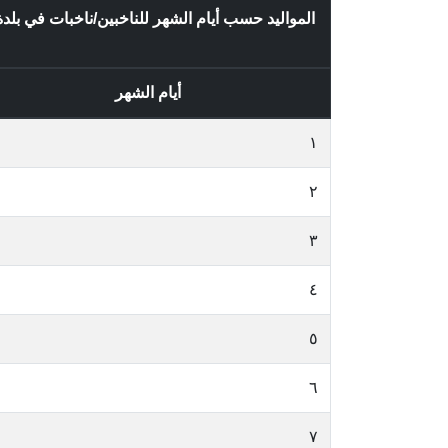
المواليد حسب أيام الشهر للناخبين/ناخبات في ب
أيام الشهر
١
٢
٣
٤
٥
٦
٧