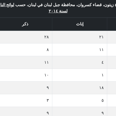
لدة زيتون، قضاء كسروان، محافظة جبل لبنان في لبنان، حسب
لوائح الن
لسنة ٢٠١٤
إناث
ذكر
٢٨
٢١
٨
١١
١١
٤
١٠
١
٩
١٨
٣
٥
٩
٩