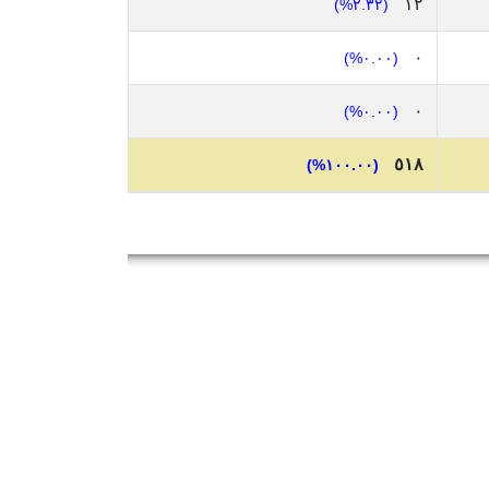
١٢
(٢.٣٢%)
٠
(٠.٠٠%)
٠
(٠.٠٠%)
٥١٨
(١٠٠.٠٠%)