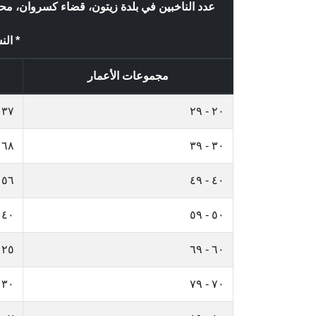
عدد الناخبين في بلدة زيتون، قضاء كسروان، م
* الن
مجموعات الأعمار
٣٧
٢٠ - ٢٩
٦٨
٣٠ - ٣٩
٥٦
٤٠ - ٤٩
٤٠
٥٠ - ٥٩
٢٥
٦٠ - ٦٩
٣٠
٧٠ - ٧٩