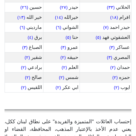
الحلاني
حيدر
حسين
(٢٦)
(٢٧)
(٣٣)
افرام
خيرالله
خير الله
(١٣)
(١٤)
(١٨)
حيدر احمد
الشواني
مارديني
(٦)
(٦)
(٧)
العشقوتي فهد
حنا
برق
(٤)
(٥)
(٥)
عساكر
عمرو
الصباغ
(٣)
(٣)
(٣)
المصري
حبيقه
شقير
(٢)
(٢)
(٣)
حمدان
العلم
برادعي
(٢)
(٢)
(٢)
حمزه
شمس
صالح
(٢)
(٢)
(٢)
ايوب
ابي عكر
اللقيس
(٢)
(٢)
(٢)
إحتساب العائلات "المتميزة والفريدة" على نطاق لبنان ككل،
يعني عدم الأخذ بالإعتبار المذهب، المحافظة، القضاء او