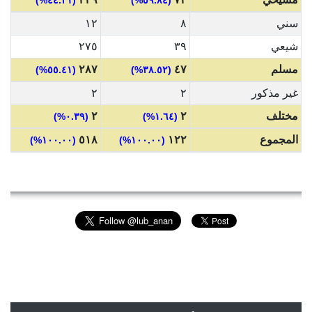
سني
٨
١٢
شيعي
٣٩
٢٧٥
مسلم
٤٧
٢٨٧
(٥٥.٤١%)
(٣٨.٥٢%)
غير مذكور
٢
٢
مختلف
٢
٢
(٠.٣٩%)
(١.٦٤%)
المجموع
١٢٢
٥١٨
(١٠٠.٠٠%)
(١٠٠.٠٠%)