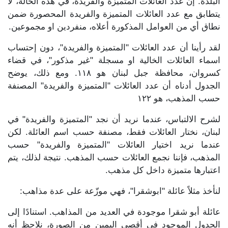
البلدة. إن عدد العائلات المتميزة والفريدة، في هذه الحالة، لا
يتطابق مع عدد العائلات المتميزة والفريدة المحصورة ضمن
نطاق أي من العوامل المذكورة أعلاه، منفردين او مجموعين.
لقد رأينا أن عدد العائلات "المتميزة والفريدة"، دون إحتساب
اسماء العائلات الخالية او مسجلة "غير مذكور"، في قضاء
كسروان، محافظة جبل لبنان هو ١١٨. ومع ذلك، يوضح
الجدول أدناه أن عدد العائلات "المتميزة والفريدة" المصنفة
حسب المذهب، هو ١٢٢
لشرح الالتباس، عندما نريد أن نجد "المتميزة والفريدة" في
لبنان، نختار العائلات فقط، مصنفة حسب اسم العائلة. لكن
عندما نريد اختيار العائلات "المتميزة والفريدة" حسب
المذهب، فإننا نجمع العائلات حسب المذهب. نتيجة لذلك، يتم
اعتبارها متميزة داخل كل مذهب.
لنأخذ مثلاً عائلة "ابوشقرا"، فهي موزّعة على عدة مذاهب:
عائلة أبو شقرا موجودة في العديد من المذاهب. استنادًا إلى
الجدول الموجود في أقصى اليمين من الصورة، نلاحظ أنه