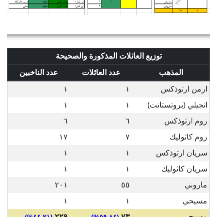
توزيع العائلات المذكورة والصحيحة
المذهب
عدد العائلات
عدد الناخبين
ارمن ارثوذكس
١
١
انجيلي (بروتستانت)
١
١
روم ارثوذكس
٦
٦
روم كاثوليك
٧
١٧
سريان ارثوذكس
١
١
سريان كاثوليك
١
١
ماروني
٥٥
٢٠١
مسيحي
١
١
مسيحي
٧٣
٢٢٩
(٤٤.٢١%)
(٥٩.٨٤%)