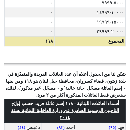
٠
٥٠٠٠-٩٩٩٩
٠
١٠٠٠٠-١٤٩٩٩
٠
١٥٠٠٠-١٩٩٩٩
٠
٢٠٠٠٠-٢٩٩٩٩
المجموع
١١٨
يتبيّن لنا من الجدول أعلاه أن عدد العائلات الفريدة والمتميّزة في
بلدة زيتون، قضاء كسروان، محافظة جبل لبنان هو ١١٨ ومن بينها
٠ إسم العائلة مسجّل 'خانة خالية' و ٠ مسجّل 'غير مذكور'.، لذلك،
سنعرض فقط العائلات المذكورة أكثر من ٢ مرة.
أسماء العائلات اللبنانية - ١١٨ إسم عائلة فريد، حسب
لوائح
الناخبين الرسمية الصادرة عن وزارة الداخلية اللبنانية لسنة
٢٠١٤
فهد
احمد
دعيبس
(٤٤)
(٩٣)
(٩٥)