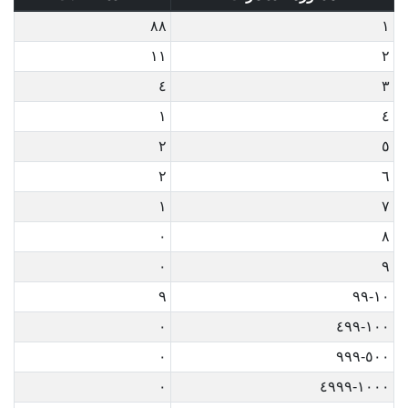
٨٨
١
١١
٢
٤
٣
١
٤
٢
٥
٢
٦
١
٧
٠
٨
٠
٩
٩
١٠-٩٩
٠
١٠٠-٤٩٩
٠
٥٠٠-٩٩٩
٠
١٠٠٠-٤٩٩٩