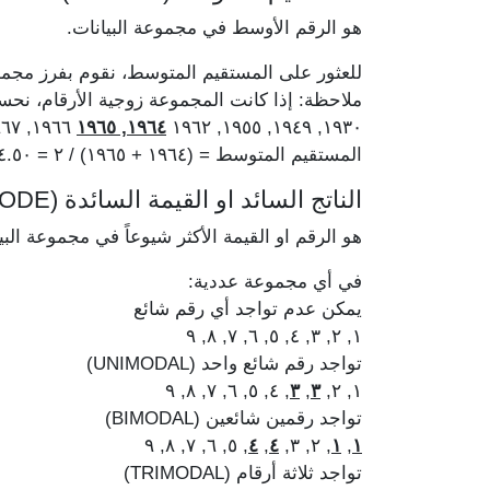
هو الرقم الأوسط في مجموعة البيانات.
للعثور على المستقيم المتوسط، نقوم بفرز مجمو
ملاحظة: إذا كانت المجموعة زوجية الأرقام، ن
١٩٦٦, ١٩٦٧, ١٩٧٥, ١٩٧٨
١٩٦٤, ١٩٦٥
١٩٣٠, ١٩٤٩, ١٩٥٥, ١٩٦٢
المستقيم المتوسط = (١٩٦٤ + ١٩٦٥) / ٢ = ١٩٦٤.٥٠
الناتج السائد او القيمة السائدة (MODE)
هو الرقم او القيمة الأكثر شيوعاً في مجموعة البي
في أي مجموعة عددية:
يمكن عدم تواجد أي رقم شائع
١, ٢, ٣, ٤, ٥, ٦, ٧, ٨, ٩
تواجد رقم شائع واحد (UNIMODAL)
, ٤, ٥, ٦, ٧, ٨, ٩
٣
,
٣
١, ٢,
تواجد رقمين شائعين (BIMODAL)
, ٥, ٦, ٧, ٨, ٩
٤
,
٤
, ٢, ٣,
١
,
١
تواجد ثلاثة أرقام (TRIMODAL)