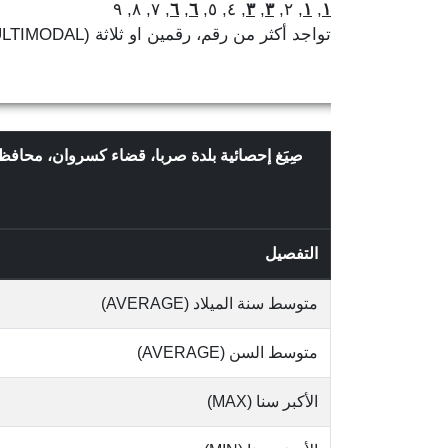
, ٧, ٨, ٩
٦
,
٦
, ٤, ٥,
٣
,
٣
, ٢,
١
,
١
تواجد أكثر من رقم، رقمين او ثلاثة (MULTIMODAL)
صِيَغ إحصائية بلدة صربا، قضاء كسروان، محافظة
التفصيل
متوسط سنة الميلاد (AVERAGE)
متوسط السن (AVERAGE)
الأكبر سنا (MAX)