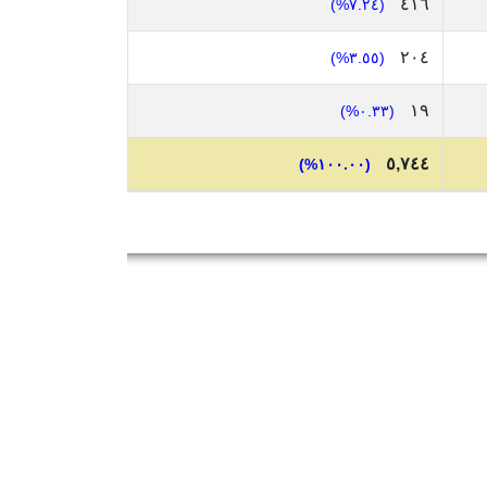
٤١٦
(٧.٢٤%)
٢٠٤
(٣.٥٥%)
١٩
(٠.٣٣%)
٥,٧٤٤
(١٠٠.٠٠%)