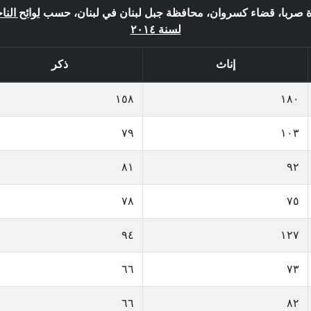
لدة صربا، قضاء كسروان، محافظة جبل لبنان في لبنان، حسب
لوائح النا
لسنة ٢٠١٤
إناث
ذكر
١٥٨
١٨٠
٧٩
١٠٣
٨١
٩٢
٧٨
٧٥
٩٤
١٢٧
٦٦
٧٣
٦٦
٨٢