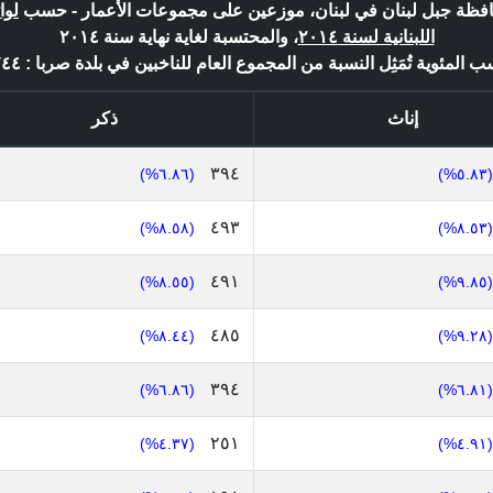
حافظة جبل لبنان في لبنان، موزعين على مجموعات الأعمار - حسب
لوا
اللبنانية لسنة ٢٠١٤
، والمحتسبة لغاية نهاية سنة ٢٠١٤
ب المئوية تُمَثِل النسبة من المجموع العام للناخبين في بلدة صربا : ٥,٧٤٤ *
إناث
ذكر
٣٩٤
(٦.٨٦%)
(٥.٨٣%)
٤٩٣
(٨.٥٨%)
(٨.٥٣%)
٤٩١
(٨.٥٥%)
(٩.٨٥%)
٤٨٥
(٨.٤٤%)
(٩.٢٨%)
٣٩٤
(٦.٨٦%)
(٦.٨١%)
٢٥١
(٤.٣٧%)
(٤.٩١%)