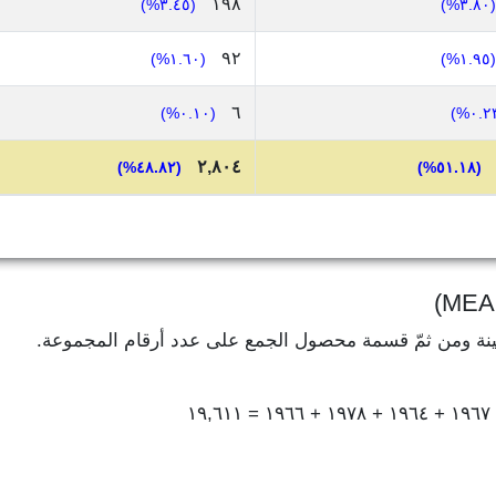
١٩٨
(٣.٤٥%)
(٣.٨٠%)
٩٢
(١.٦٠%)
(١.٩٥%)
٦
(٠.١٠%)
٢,٨٠٤
(٤٨.٨٢%)
(٥١.١٨%)
ينة ومن ثمّ قسمة محصول الجمع على عدد أرقام المجموعة.