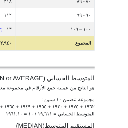
٢١٨
٨٠ - ٨٩
١١٢
٩٠ - ٩٩
١٣
١٠٠ – ١٠٩
(٠.٢٣%)
المجموع
٢,٩٤٠
المتوسط الحسابي (MEAN or AVERAGE)
هو الناتج من عملية جمع الأرقام في مجموعة مع
مجموعة تتضمن ١٠ سنين :
١٩٦٢ + ١٩٧٥ + ١٩٣٠ + ١٩٥٥ + ١٩٤٩ + ١٩٦٥ + ١٩٦٧ + ١٩٦٤ + ١٩٧٨ + ١٩٦٦ = ١٩,٦١١
المتوسط الحسابي = ١٩,٦١١ / ١٠ = ١٩٦١.١٠
المستقيم المتوسط(MEDIAN)