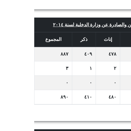
ن والصادرة عن وزارة الدخلية لسنة ٢٠١٤
إناث
ذكر
المجموع
٨٨٧
٤٠٩
٤٧٨
٣
١
٢
٠
٠
٠
٨٩٠
٤١٠
٤٨٠