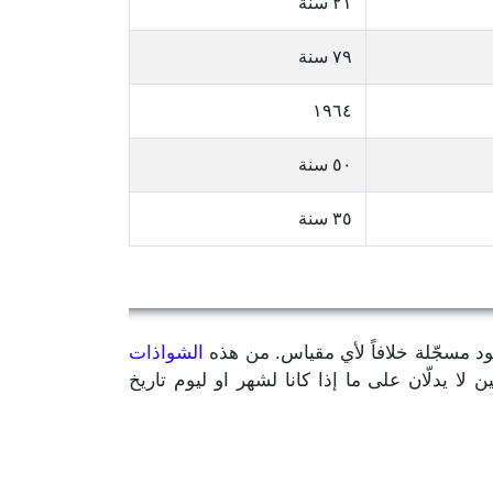
٢١ سنة
٧٩ سنة
١٩٦٤
٥٠ سنة
٣٥ سنة
يود مسجّلة خلافاً لأي مقياس. من هذه
الشواذات
مّن سنة الميلاد بالإضافة إلى رقمين لا يدلّان على ما إذا كانا لشهر او ليوم تاريخ