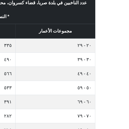
عدد الناخبين في بلدة صربا، قضاء كسروان، م
* النس
مجموعات الأعمار
٣٣٥
٢٠ - ٢٩
٤٩٠
٣٠ - ٣٩
٥٦٦
٤٠ - ٤٩
٥٣٣
٥٠ - ٥٩
٣٩١
٦٠ - ٦٩
٢٨٢
٧٠ - ٧٩