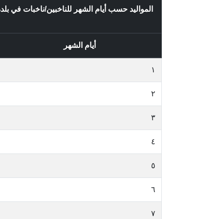
المواليد حسب أيام الشهر للناخبين/ناخبات في ب
أيام الشهر
١
٢
٣
٤
٥
٦
٧