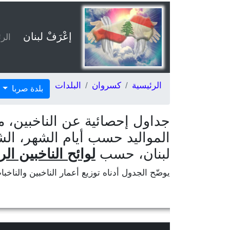
إعْرَفْ لبنان
الر
الرئيسية
كسروان
البلدات
بلدة صربا
جداول إحصائية عن الناخبين، م
المواليد حسب أيام الشهر، ال
لبنان، حسب
لوائح الناخبين الر
يوضّح الجدول أدناه توزيع أعمار الناخبين والناخب