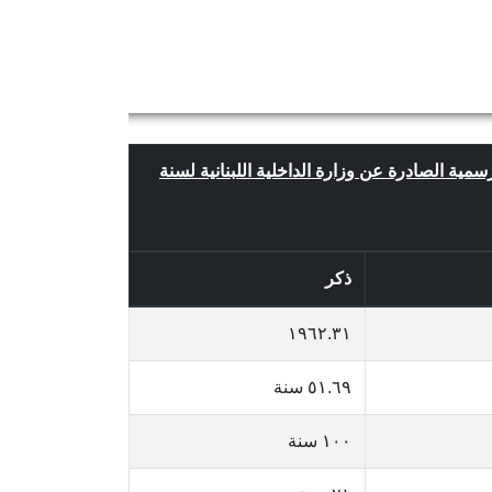
رسمية الصادرة عن وزارة الداخلية اللبنانية لسنة
ذكر
١٩٦٢.٣١
٥١.٦٩ سنة
١٠٠ سنة