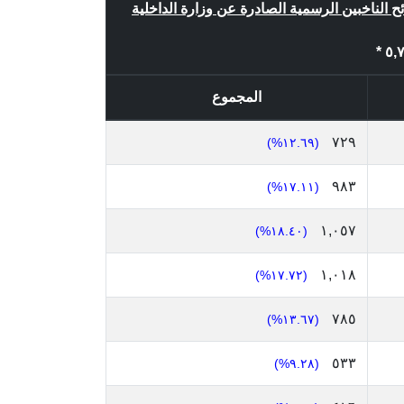
ئح الناخبين الرسمية الصادرة عن وزارة الداخلية
المجموع
٧٢٩
(١٢.٦٩%)
٩٨٣
(١٧.١١%)
١,٠٥٧
(١٨.٤٠%)
١,٠١٨
(١٧.٧٢%)
٧٨٥
(١٣.٦٧%)
٥٣٣
(٩.٢٨%)