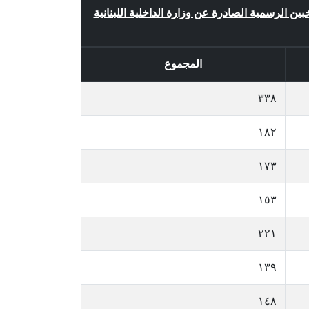
خبين الرسمية الصادرة عن وزارة الداخلية اللبنانية
المجموع
٣٣٨
١٨٢
١٧٣
١٥٣
٢٢١
١٣٩
١٤٨