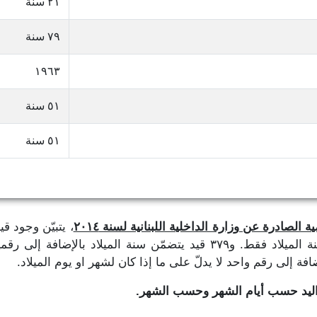
٢١ سنة
٧٩ سنة
١٩٦٣
٥١ سنة
٥١ سنة
 الصادرة عن وزارة الداخلية اللبنانية لسنة ٢٠١٤
، يتبيّن وجود ق
تاريخ الميلاد، حيث نجد ٣٨٩,٢٨١ قيد يتضمّن سنة الميلاد فقط. و٣٧٩ قيد يتض
واليد حسب أيام الشهر وحسب الشهر.