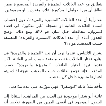
يتطابق مع عدد العائلات المتميزة والفريدة المحصورة ضمن
نطاق أي من العوامل المذكورة أعلاه، منفردين او مجموعين.
لقد رأينا أن عدد العائلات "المتميزة والفريدة"، دون إحتساب
اسماء العائلات الخالية او مسجلة "غير مذكور"، في قضاء
كسروان، محافظة جبل لبنان هو ٥٢٨. ومع ذلك، يوضح
الجدول أدناه أن عدد العائلات "المتميزة والفريدة" المصنفة
حسب المذهب، هو ٦١١
لشرح الالتباس، عندما نريد أن نجد "المتميزة والفريدة" في
لبنان، نختار العائلات فقط، مصنفة حسب اسم العائلة. لكن
عندما نريد اختيار العائلات "المتميزة والفريدة" حسب
المذهب، فإننا نجمع العائلات حسب المذهب. نتيجة لذلك، يتم
اعتبارها متميزة داخل كل مذهب.
لنأخذ مثلاً عائلة "ابوشقرا"، فهي موزّعة على عدة مذاهب:
عائلة أبو شقرا موجودة في العديد من المذاهب. استنادًا إلى
الجدول الموجود في أقصى اليمين من الصورة، نلاحظ أنه