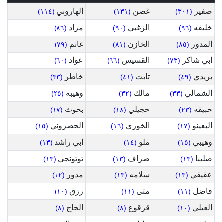
صفير
غصن
الهاروني
(١١٤)
(١٣١)
(٣٠١)
خليفه
الزغبي
مراد
(٨٦)
(٩٠)
(٩٦)
المدور
الخازن
غانم
(٧٩)
(٨١)
(٨٥)
ابي شاكر
القسيس
عواد
(٦٠)
(٦٦)
(٧٣)
بريدي
تابت
خاطر
(٣٣)
(٤١)
(٤٩)
الشمالي
مالك
وهيبه
(٢٥)
(٣٢)
(٣٣)
حبيقه
حجيلي
بحوث
(١٧)
(١٨)
(٢٣)
البعينو
الخوري
الحصروني
(١٥)
(١٦)
(١٧)
وهيبي
ملو
ابي راشد
(١٣)
(١٤)
(١٥)
صليبا
صراف
توتونجي
(١٣)
(١٣)
(١٣)
عقيقي
سلامه
مدور
(١٢)
(١٣)
(١٣)
فاضل
متى
رزق
(١٠)
(١١)
(١١)
العيلي
قرقوع
الحاج
(٨)
(٨)
(١٠)