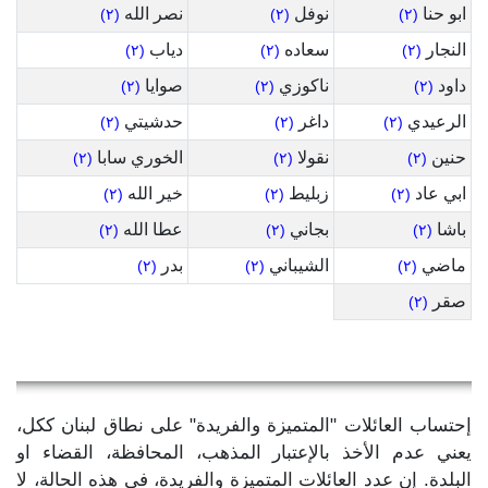
ابو حنا
نوفل
نصر الله
(٢)
(٢)
(٢)
النجار
سعاده
دياب
(٢)
(٢)
(٢)
داود
ناكوزي
صوايا
(٢)
(٢)
(٢)
الرعيدي
داغر
حدشيتي
(٢)
(٢)
(٢)
حنين
نقولا
الخوري سابا
(٢)
(٢)
(٢)
ابي عاد
زبليط
خير الله
(٢)
(٢)
(٢)
باشا
بجاني
عطا الله
(٢)
(٢)
(٢)
ماضي
الشيباني
بدر
(٢)
(٢)
(٢)
صقر
(٢)
إحتساب العائلات "المتميزة والفريدة" على نطاق لبنان ككل،
يعني عدم الأخذ بالإعتبار المذهب، المحافظة، القضاء او
البلدة. إن عدد العائلات المتميزة والفريدة، في هذه الحالة، لا