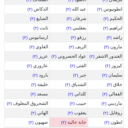
انطونيوس
عبد الله
الدكاش
(٢)
(٢)
(٢)
الحكيم
شرفان
الصايغ
(٢)
(٢)
(٢)
ابراهيم
بعقليني
ثابت
(٢)
(٢)
(٢)
راشد
رزقو
ارسانيوس
(٢)
(٢)
(٢)
مارون
الريف
الغاوي
(٢)
(٢)
(٢)
الغندور الاشقر
عواد الحصروني
عزيز
(٢)
(٢)
(٢)
كيروز
الفتى
عازوري
(٢)
(٢)
(٢)
سليمان
جبر
بارود
(٢)
(٢)
(٢)
حلاق
الشدياق
خليفة
(٢)
(٢)
(٢)
الفغالي
كلداني
مسعد
(٢)
(٢)
(٢)
مارديني
حبيب
الشحروق المعلوف
(٢)
(٢)
(٢)
روفايل
يعقوب
الهاني
(٢)
(٢)
(٢)
انطون
خانة خالية
صهيون
(٢)
(٢)
(٢)