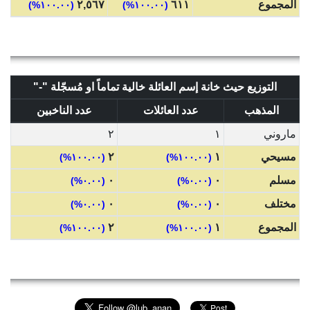
المجموع
٦١١
٢,٥٦٧
(١٠٠.٠٠%)
(١٠٠.٠٠%)
التوزيع حيث خانة إسم العائلة خالية تماماً او مُسجّلة "-"
المذهب
عدد العائلات
عدد الناخبين
ماروني
١
٢
مسيحي
١
٢
(١٠٠.٠٠%)
(١٠٠.٠٠%)
مسلم
٠
٠
(٠.٠٠%)
(٠.٠٠%)
مختلف
٠
٠
(٠.٠٠%)
(٠.٠٠%)
المجموع
١
٢
(١٠٠.٠٠%)
(١٠٠.٠٠%)