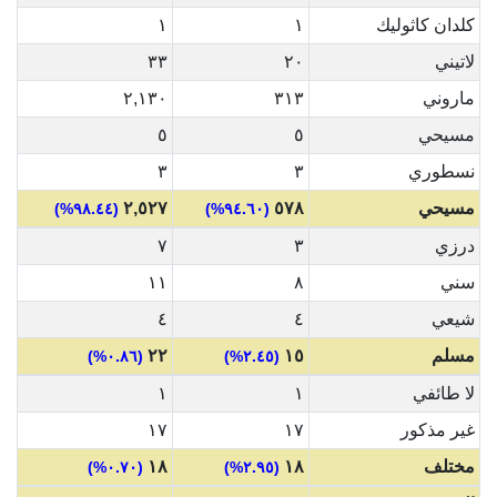
كلدان كاثوليك
١
١
لاتيني
٢٠
٣٣
ماروني
٣١٣
٢,١٣٠
مسيحي
٥
٥
نسطوري
٣
٣
مسيحي
٥٧٨
٢,٥٢٧
(٩٨.٤٤%)
(٩٤.٦٠%)
درزي
٣
٧
سني
٨
١١
شيعي
٤
٤
مسلم
١٥
٢٢
(٠.٨٦%)
(٢.٤٥%)
لا طائفي
١
١
غير مذكور
١٧
١٧
مختلف
١٨
١٨
(٠.٧٠%)
(٢.٩٥%)