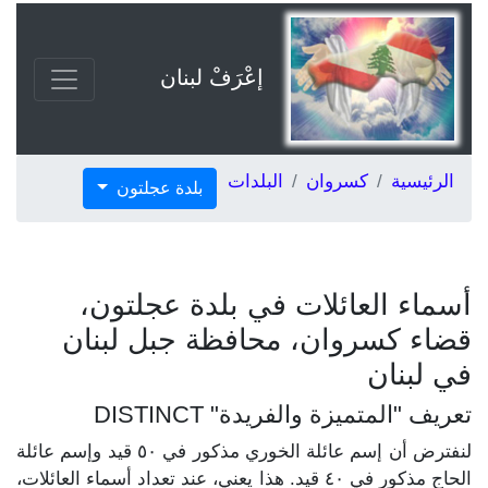
إعْرَفْ لبنان
الرئيسية
كسروان
البلدات
بلدة عجلتون
أسماء العائلات في بلدة عجلتون،
قضاء كسروان، محافظة جبل لبنان
في لبنان
تعريف "المتميزة والفريدة" DISTINCT
لنفترض أن إسم عائلة الخوري مذكور في ٥٠ قيد وإسم عائلة
الحاج مذكور في ٤٠ قيد. هذا يعني، عند تعداد أسماء العائلات،