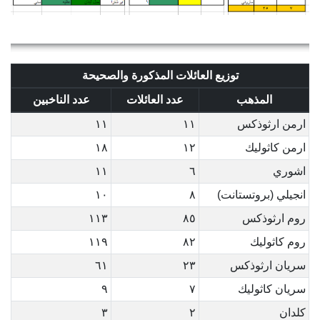
توزيع العائلات المذكورة والصحيحة
المذهب
عدد العائلات
عدد الناخبين
ارمن ارثوذكس
١١
١١
ارمن كاثوليك
١٢
١٨
اشوري
٦
١١
انجيلي (بروتستانت)
٨
١٠
روم ارثوذكس
٨٥
١١٣
روم كاثوليك
٨٢
١١٩
سريان ارثوذكس
٢٣
٦١
سريان كاثوليك
٧
٩
كلدان
٢
٣