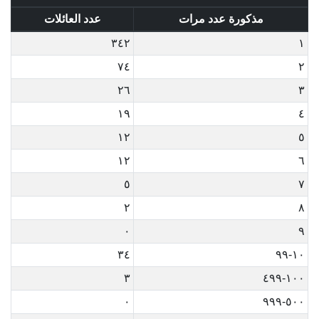
مذكورة عدد مرات
عدد العائلات
٣٤٢
١
٧٤
٢
٢٦
٣
١٩
٤
١٢
٥
١٢
٦
٥
٧
٢
٨
٠
٩
٣٤
١٠-٩٩
٣
١٠٠-٤٩٩
٠
٥٠٠-٩٩٩