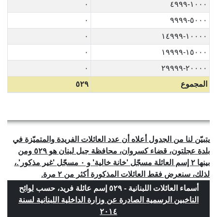
٠
١٠٠٠-٤٩٩٩
٠
٥٠٠٠-٩٩٩٩
٠
١٠٠٠٠-١٤٩٩٩
٠
١٥٠٠٠-١٩٩٩٩
٠
٢٠٠٠٠-٢٩٩٩٩
المجموع
٥٢٩
يتبيّن لنا من الجدول أعلاه أن عدد العائلات الفريدة والمتميّزة في
بلدة عجلتون، قضاء كسروان، محافظة جبل لبنان هو ٥٢٩ ومن
بينها ٢ إسم العائلة مسجّل 'خانة خالية' و ٠ مسجّل 'غير مذكور'.،
لذلك، سنعرض فقط العائلات المذكورة أكثر من ٢ مرة.
أسماء العائلات اللبنانية - ٥٢٩ إسم عائلة فريد، حسب
لوائح
الناخبين الرسمية الصادرة عن وزارة الداخلية اللبنانية لسنة
٢٠١٤