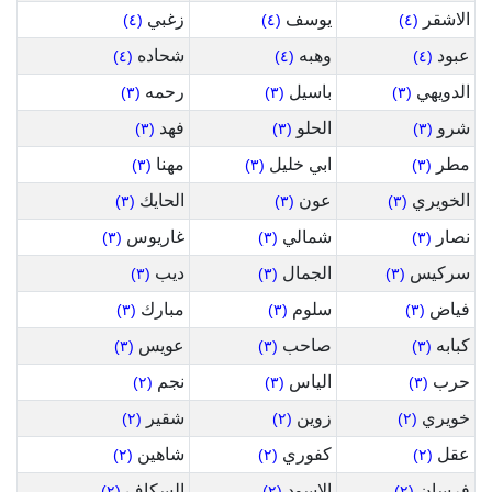
الاشقر
يوسف
زغبي
(٤)
(٤)
(٤)
عبود
وهبه
شحاده
(٤)
(٤)
(٤)
الدويهي
باسيل
رحمه
(٣)
(٣)
(٣)
شرو
الحلو
فهد
(٣)
(٣)
(٣)
مطر
ابي خليل
مهنا
(٣)
(٣)
(٣)
الخويري
عون
الحايك
(٣)
(٣)
(٣)
نصار
شمالي
غاريوس
(٣)
(٣)
(٣)
سركيس
الجمال
ديب
(٣)
(٣)
(٣)
فياض
سلوم
مبارك
(٣)
(٣)
(٣)
كبابه
صاحب
عويس
(٣)
(٣)
(٣)
حرب
الياس
نجم
(٢)
(٣)
(٣)
خويري
زوين
شقير
(٢)
(٢)
(٢)
عقل
كفوري
شاهين
(٢)
(٢)
(٢)
فرسان
الاسود
السكاف
(٢)
(٢)
(٢)