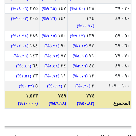
٢٧٥
١٤٧
١٢٨
٣٠ - ٣٩
(١٨.٠٦%)
(٩.٦٥%)
(٨.٤٠%)
٣٠٥
١٤١
١٦٤
٤٠ - ٤٩
(٢٠.٠٣%)
(٩.٢٦%)
(١٠.٧٧%)
٢٨٩
١٥٠
١٣٩
٥٠ - ٥٩
(١٨.٩٨%)
(٩.٨٥%)
(٩.١٣%)
١٨٤
٩٠
٩٤
٦٠ - ٦٩
(١٢.٠٨%)
(٥.٩١%)
(٦.١٧%)
١٤٣
٧٢
٧١
٧٠ - ٧٩
(٩.٣٩%)
(٤.٧٣%)
(٤.٦٦%)
٦٨
٢٤
٤٤
٨٠ - ٨٩
(٤.٤٦%)
(١.٥٨%)
(٢.٨٩%)
٢٣
١١
١٢
٩٠ - ٩٩
(١.٥١%)
(٠.٧٢%)
(٠.٧٩%)
٥
٢
٣
١٠٠ – ١٠٩
(٠.٣٣%)
(٠.١٣%)
(٠.٢٠%)
١,٥٢٣
٧٤٩
٧٧٤
المجموع
(١٠٠.٠٠%)
(٤٩.١٨%)
(٥٠.٨٢%)