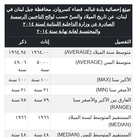
صِيَغ إحصائية بلدة غباله، قضاء كسروان، محافظة جبل لبنان في
لبنان، عن تاريخ الميلاد والسنّ حسب
لوائح الناخبين الرسمية
الصادرة عن وزارة الداخلية اللبنانية لسنة ٢٠١٤
والمحتسبة لغاية نهاية سنة ٢٠١٤
التفصيل
إناث
ذكر
متوسط سنة الميلاد (AVERAGE)
١٩٦٤.٠٠
١٩٦٤.٩٤
متوسط السن (AVERAGE)
٥٠.٠٠
٤٩.٠٦
سنة
سنة
الأكبر سنا (MAX)
١٠٠ سنة
١٠٠ سنة
الأصغر سنا (MIN)
٢١ سنة
٢١ سنة
الفارق بين الأكبر والأصغر سنا
٧٩ سنة
٧٨ سنة
(RANGE)
المستقيم المتوسط لسنة الميلاد
١٩٦٦
١٩٦٦
(MEDIAN)
المستقيم المتوسط للسن (MEDIAN)
٤٨ سنة
٤٨ سنة