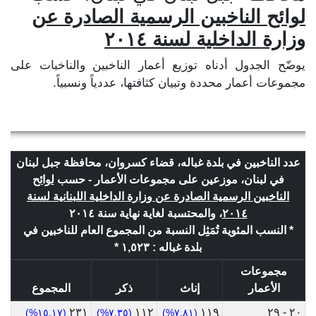
لوائح الناخبين الرسمية الصادرة عن
وزارة الداخلية لسنة ٢٠١٤
يوضّح الجدول أدناه توزيع أعمار الناخبين والناخبات على
مجموعات أعمار محددة وتبيان كثافتها، عددياً ونسبياً.
عدد الناخبين في بلدة غباله، قضاء كسروان، محافظة جبل لبنان
في لبنان، موزعين على مجموعات الأعمار - حسب
لوائح
الناخبين الرسمية الصادرة عن وزارة الداخلية اللبنانية لسنة
٢٠١٤
، والمحتسبة لغاية نهاية سنة ٢٠١٤
* النسب المئوية تُمَثِل النسبة من المجموع العام للناخبين في
بلدة غباله : ١,٥٢٣ *
مجموعات
الأعمار
إناث
ذكر
المجموع
٢٣١
١١٢
١١٩
٢٠ - ٢٩
(١٥.١٧%)
(٧.٣٥%)
(٧.٨١%)