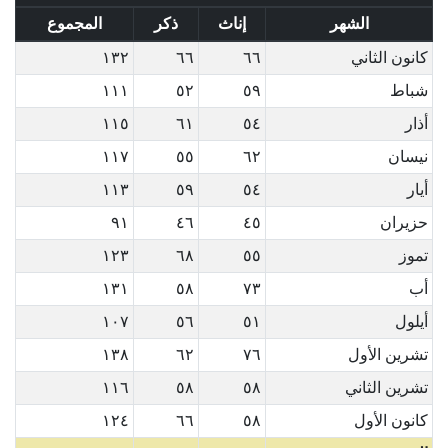
الشهر
إناث
ذكر
المجموع
كانون الثاني
٦٦
٦٦
١٣٢
شباط
٥٩
٥٢
١١١
أذار
٥٤
٦١
١١٥
نيسان
٦٢
٥٥
١١٧
أيار
٥٤
٥٩
١١٣
حزيران
٤٥
٤٦
٩١
تموز
٥٥
٦٨
١٢٣
أب
٧٣
٥٨
١٣١
أيلول
٥١
٥٦
١٠٧
تشرين الأول
٧٦
٦٢
١٣٨
تشرين الثاني
٥٨
٥٨
١١٦
كانون الأول
٥٨
٦٦
١٢٤