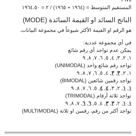
المستقيم المتوسط = (١٩٦٤ + ١٩٦٥) / ٢ = ١٩٦٤.٥٠
الناتج السائد او القيمة السائدة (MODE)
هو الرقم او القيمة الأكثر شيوعاً في مجموعة البيانات.
في أي مجموعة عددية:
يمكن عدم تواجد أي رقم شائع
١, ٢, ٣, ٤, ٥, ٦, ٧, ٨, ٩
تواجد رقم شائع واحد (UNIMODAL)
, ٤, ٥, ٦, ٧, ٨, ٩
٣
,
٣
١, ٢,
تواجد رقمين شائعين (BIMODAL)
, ٥, ٦, ٧, ٨, ٩
٤
,
٤
, ٢, ٣,
١
,
١
تواجد ثلاثة أرقام (TRIMODAL)
, ٧, ٨, ٩
٦
,
٦
, ٤, ٥,
٣
,
٣
, ٢,
١
,
١
تواجد أكثر من رقم، رقمين او ثلاثة (MULTIMODAL)