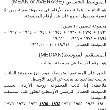
المتوسط الحسابي (MEAN or AVERAGE)
هو الناتج من عملية جمع الأرقام في مجموعة معينة ومن ثمّ
قسمة محصول الجمع على عدد أرقام المجموعة.
مجموعة تتضمن ١٠ سنين :
١٩٦٢ + ١٩٧٥ + ١٩٣٠ + ١٩٥٥ + ١٩٤٩ + ١٩٦٥ + ١٩٦٧ +
١٩٦٤ + ١٩٧٨ + ١٩٦٦ = ١٩,٦١١
المتوسط الحسابي = ١٩,٦١١ / ١٠ = ١٩٦١.١٠
المستقيم المتوسط(MEDIAN)
هو الرقم الأوسط في مجموعة البيانات.
للعثور على المستقيم المتوسط، نقوم بفرز مجموعة البيانات
بترتيب تصاعدي ثم نبحث عن الرقم الأوسط.
ملاحظة: إذا كانت المجموعة زوجية الأرقام، نحسب
المتوسط الحسابي للرقمين الأوسطين للعثور على المستقيم
المتوسط.
١٩٦٦, ١٩٦٧, ١٩٧٥,
١٩٦٤, ١٩٦٥
١٩٣٠, ١٩٤٩, ١٩٥٥, ١٩٦٢
١٩٧٨