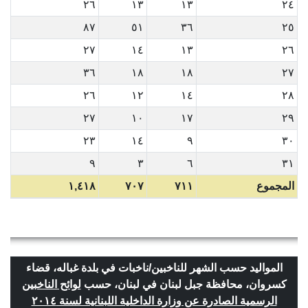
٢٦
١٣
١٣
٢٤
٨٧
٥١
٣٦
٢٥
٢٧
١٤
١٣
٢٦
٣٦
١٨
١٨
٢٧
٢٦
١٢
١٤
٢٨
٢٧
١٠
١٧
٢٩
٢٣
١٤
٩
٣٠
٩
٣
٦
٣١
المجموع
٧١١
٧٠٧
١,٤١٨
المواليد حسب الشهر للناخبين/ناخبات في بلدة غباله، قضاء
كسروان، محافظة جبل لبنان في لبنان، حسب
لوائح الناخبين
الرسمية الصادرة عن وزارة الداخلية اللبنانية لسنة ٢٠١٤