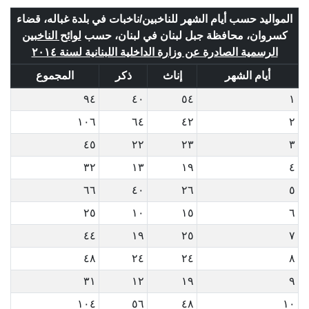
المواليد حسب أيام الشهر للناخبين/ناخبات في بلدة غباله، قضاء
كسروان، محافظة جبل لبنان في لبنان، حسب
لوائح الناخبين
الرسمية الصادرة عن وزارة الداخلية اللبنانية لسنة ٢٠١٤
أيام الشهر
إناث
ذكر
المجموع
٩٤
٤٠
٥٤
١
١٠٦
٦٤
٤٢
٢
٤٥
٢٢
٢٣
٣
٣٢
١٣
١٩
٤
٦٦
٤٠
٢٦
٥
٢٥
١٠
١٥
٦
٤٤
١٩
٢٥
٧
٤٨
٢٤
٢٤
٨
٣١
١٢
١٩
٩
١٠٤
٥٦
٤٨
١٠