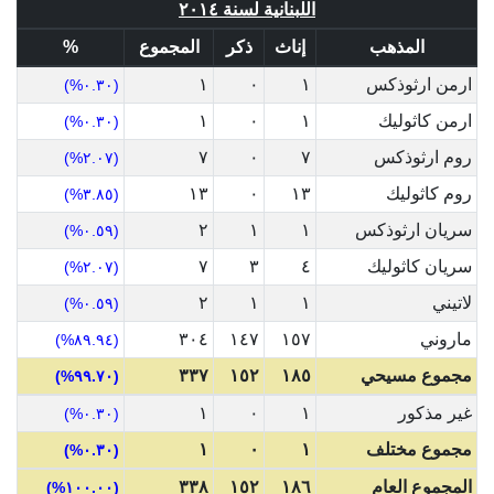
اللبنانية لسنة ٢٠١٤
المذهب
إناث
ذكر
المجموع
%
ارمن ارثوذكس
١
٠
١
(٠.٣٠%)
ارمن كاثوليك
١
٠
١
(٠.٣٠%)
روم ارثوذكس
٧
٠
٧
(٢.٠٧%)
روم كاثوليك
١٣
٠
١٣
(٣.٨٥%)
سريان ارثوذكس
١
١
٢
(٠.٥٩%)
سريان كاثوليك
٤
٣
٧
(٢.٠٧%)
لاتيني
١
١
٢
(٠.٥٩%)
ماروني
١٥٧
١٤٧
٣٠٤
(٨٩.٩٤%)
مجموع مسيحي
١٨٥
١٥٢
٣٣٧
(٩٩.٧٠%)
غير مذكور
١
٠
١
(٠.٣٠%)
مجموع مختلف
١
٠
١
(٠.٣٠%)
المجموع العام
١٨٦
١٥٢
٣٣٨
(١٠٠.٠٠%)