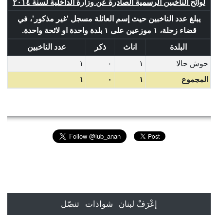
لوائح الناخبين الرسمية الصادرة عن وزارة الداخلية لسنة ٢٠١٤
يبلغ عدد الناخبين حيث إسم العائلة مسجل 'غير مذكور'، في
قضاء زحلة، ١ موزعين على ١ بلدة واحدة او لائحة واحدة.
البلدة
اناث
ذكر
عدد الناخبين
حوش حالا
١
٠
١
المجموع
١
٠
١
إعْرَفْ لبنان
شواذات
تنصّل