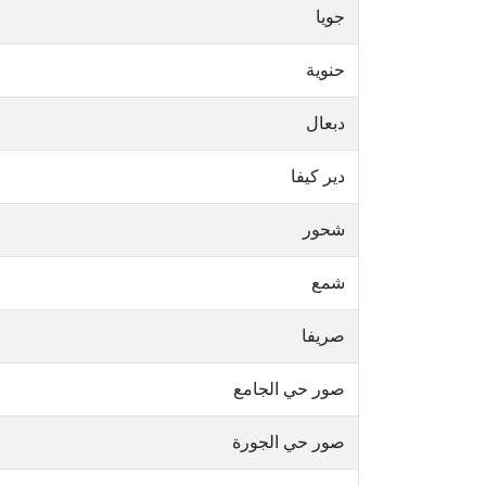
جويا
حنوية
دبعال
دير كيفا
شحور
شمع
صريفا
صور حي الجامع
صور حي الجورة