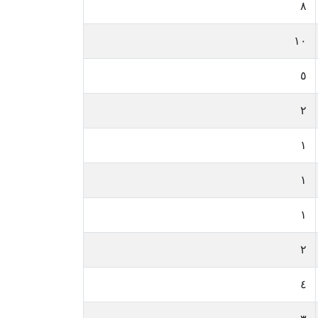
٨
١٠
٥
٢
١
١
١
٢
٤