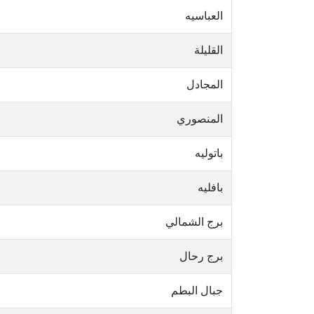
العباسيه
القليلة
المجادل
المنصوري
باتوليه
بافليه
برج الشمالي
برج رحال
جبال البطم