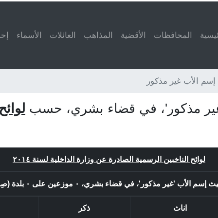
ئيسية
المحافظات
الأقضية
المذاهب
العائلات
الأسماء
إحص
إسم الأب غير مذكور
'غير مذكور'، في قضاء بشري، حسب
لوائح
لوائح الناخبين الرسمية الصادرة عن وزارة الداخلية لسنة ٢٠١٤
'غير مذكور'، في قضاء بشري، ٠ موزعين على ٠ بلدة (صِفر) او لائحة (صِفر).
اناث
ذكر