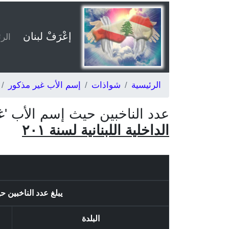
إعْرَفْ لبنان
الر
الرئيسية
شواذات
إسم الأب غير مذكور
عدد الناخبين حيث إسم الأب 
الداخلية اللبنانية لسنة ٢٠١
يبلغ عدد الناخبين حيث إسم الأب 
البلدة