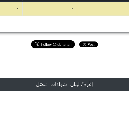
٠
٠
إعْرَفْ لبنان
شواذات
تنصّل