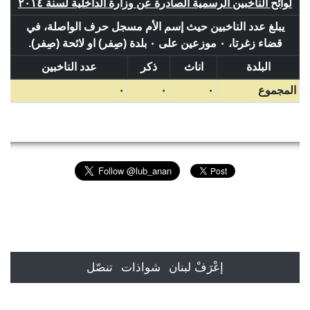
لوائح الناخبين الرسمية الصادرة عن وزارة الداخلية لسنة ٢٠١٤
يبلغ عدد الناخبين حيث إسم الأم مسجل حرف الواصلة، في
قضاء زغرتا، ٠ موزعين على ٠ بلدة (صِفر) او لائحة (صِفر).
البلدة
اناث
ذكر
عدد الناخبين
المجموع
٠
٠
٠
إعْرَفْ لبنان
شواذات
تنصّل