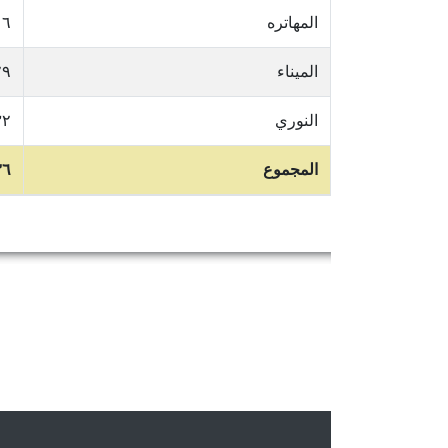
المهاتره
٦
الميناء
٢٩
النوري
٣٢
المجموع
٣٦