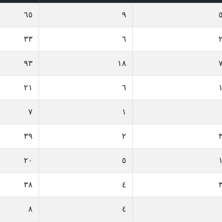
٦٥
٩
٣٣
٦
٩٣
١٨
٢١
٦
٧
١
٣٩
٢
٢٠
٥
٣٨
٤
٨
٤