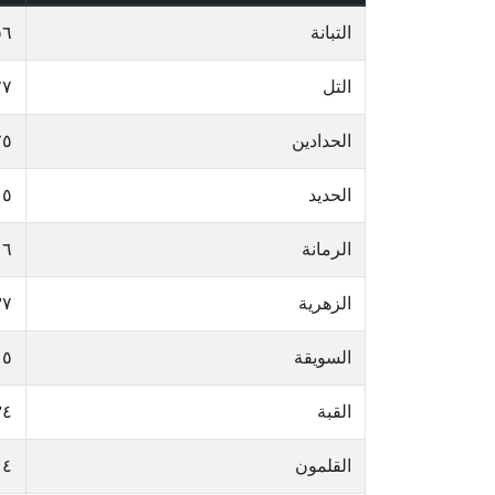
التبانة
٥٦
التل
٢٧
الحدادين
٧٥
الحديد
١٥
الرمانة
٦
الزهرية
٣٧
السويقة
١٥
القبة
٣٤
القلمون
٤