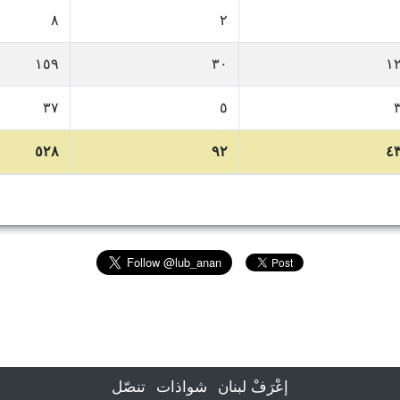
٨
٢
١٥٩
٣٠
١
٣٧
٥
٥٢٨
٩٢
٤
إعْرَفْ لبنان
شواذات
تنصّل