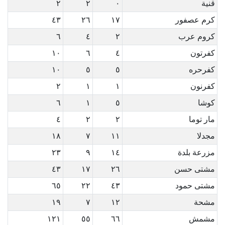
قنية
٠
٢
٢
كرم عصفور
١٧
٢٦
٤٣
كروم عرب
٢
٤
٦
كفرتون
٤
٦
١٠
كفرحره
٥
٥
١٠
كفرنون
١
١
٢
كوشا
٥
١
٦
مار توما
٢
٢
٤
مجدلا
١١
٧
١٨
مزرعة بلدة
١٤
٩
٢٣
مشتى حسن
٢٦
١٧
٤٣
مشتى حمود
٤٣
٢٢
٦٥
مشحة
١٢
٧
١٩
مشمش
٦٦
٥٥
١٢١