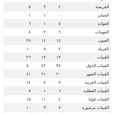
العريضة
٢
٣
٥
العماير
٠
١
١
العواده
٥
١
٦
العوينات
٦
٢
٨
العيون
١٤
١٤
٢٨
الغزيله
٢
٨
١٠
القبيات
١٣
١٣
٢٦
القبيات الذوق
٣٨
٤٢
٨٠
القبيات الضهر
٢٠
٢١
٤١
القبيات الغربية
٧
٧
١٤
القبيات القطلبه
٦
١
٧
القبيات غوايا
٤
١١
١٥
القبيات مرتموره
٧
٣
١٠