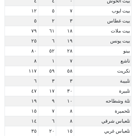
بيت الحوش
٠
٤
٤
بيت ايوب
٧
٥
١٢
بيت غطاس
٣
٢
٥
بيت ملات
١٨
٦١
٧٩
بيت يونس
١٩
٦
٢٥
بينو
٢٨
٥٢
٨٠
تاشع
٧
١
٨
تكريت
٥٨
٥٩
١١٧
تلبيبة
٣
٣
٦
تلبيرة
٣٠
١٧
٤٧
تلة وشطاحه
١٠
٩
١٩
تلحميرة
٨
٧
١٥
تلعباس شرقي
٨
٦
١٤
تلعباس غربي
١٥
٢٠
٣٥