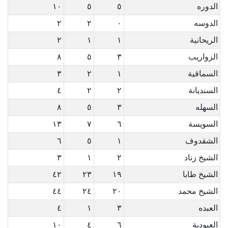
الدوره
٥
٥
١٠
الدوسه
٠
٢
٢
الريحانية
١
١
٢
الزواريب
٣
٥
٨
السماقية
١
٢
٣
السنديانة
٢
٢
٤
السهله
٣
٥
٨
السويسة
٦
٧
١٣
الشقدوف
١
٥
٦
الشيخ زناد
٢
١
٣
الشيخ طابا
١٩
٢٣
٤٢
الشيخ محمد
٢٠
٢٤
٤٤
العبده
٣
١
٤
العبودية
٦
٤
١٠