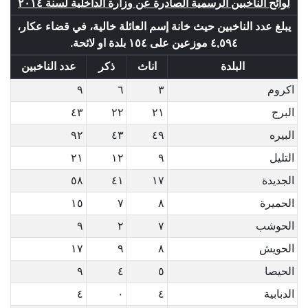
لوائح الناخبين الرسمية الصادرة عن وزارة الداخلية لسنة ٢٠١٤
يبلغ عدد الناخبين حيث خانة إسم العائلة خالية، في قضاء عكار،
٤,٥٩٤ موزعين على ١٥٤ بلدة او لائحة.
البلدة
اناث
ذكر
عدد الناخبين
اكروم
٣
٦
٩
البرج
٢١
٢٢
٤٣
البيره
٤٩
٤٣
٩٢
التليل
٩
١٢
٢١
الجديدة
١٧
٤١
٥٨
الحميرة
٨
٧
١٥
الحوشب
٧
٢
٩
الحويش
٨
٩
١٧
الحيصا
٥
٤
٩
الدبابية
٤
٠
٤