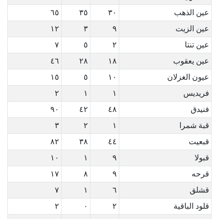
عين الذهب
٣٠
٣٥
٦٥
عين الزيت
٩
٣
١٢
عين تنتا
٢
٥
٧
عين يعقوب
١٨
٢٨
٤٦
عيون الغزلان
١٠
٥
١٥
فريديس
١
١
٢
فنيدق
٤٨
٤٢
٩٠
قبة شمرا
١
٢
٣
قبعيت
٤٤
٣٨
٨٢
قبولا
٩
١
١٠
قرحه
٩
٨
١٧
قشلق
٦
١
٧
قلود الباقية
٢
٠
٢