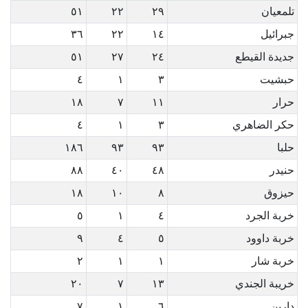
تلمعيان
٢٩
٢٢
٥١
جبرائيل
١٤
٢٢
٣٦
جديدة القيطع
٢٤
٢٧
٥١
حبشيت
٣
١
٤
حرار
١١
٧
١٨
حكر الضاهري
٣
١
٤
حلبا
٩٣
٩٣
١٨٦
حنيدر
٤٨
٤٠
٨٨
حيزوق
٨
١٠
١٨
خربة الجرد
٤
١
٥
خربة داوود
٥
٤
٩
خربة شار
١
١
٢
خريبة الجندي
١٣
٧
٢٠
دارين
٦
١
٧