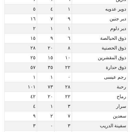
دوير عدويه
١
٤
٥
دير جنين
٩
٧
١٦
دير دلوم
١
١
٢
ذوق الحبالصة
٦
٩
١٥
ذوق الحصنية
٨
٢٠
٢٨
ذوق المقشرين
١٠
١٥
٢٥
ذوق حدارة
٢٢
٣٥
٥٧
رجم عيسى
٠
١
١
رحبة
٢٨
٧٣
١٠١
رماح
٢٢
٢٠
٤٢
سرار
٣
١
٤
سعدين
٧
٢
٩
سفينة الدريب
٣
٠
٣