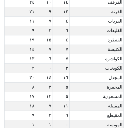
القرقف
١٤
١٠
٢٤
القرنة
١٢
٩
٢١
القريات
٤
٧
١١
القليعات
٦
٣
٩
القنطرة
٤
١٥
١٩
الكنيسة
٧
٧
١٤
الكواشره
٧
٦
١٣
الكويخات
٢
٠
٢
المجدل
١٦
١٤
٣٠
المحمرة
٥
٣
٨
المسعودية
٥
١٢
١٧
المقيبلة
١١
٧
١٨
المقيطع
٦
٣
٩
المونسه
٠
١
١