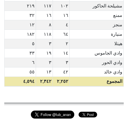
مشيلحة الحاكور
١٠٢
١١٧
٢١٩
ممنع
١٦
١٦
٣٢
منجز
٤
٨
١٢
منيارة
٦٤
١١٨
١٨٢
هيتلا
٢
٣
٥
وادي الجاموس
١٤
١٩
٣٣
وادي الحور
٣
٣
٦
وادي خالد
٤٢
١٣
٥٥
المجموع
٢,٢٥٢
٢,٣٤٢
٤,٥٩٤