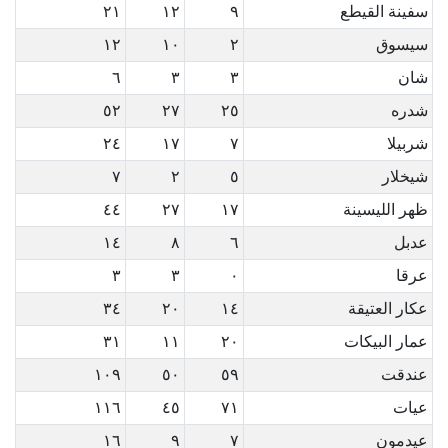
سفينة القيطع
٩
١٢
٢١
سيسوق
٢
١٠
١٢
شان
٣
٣
٦
شدره
٢٥
٢٧
٥٢
شربيلا
٧
١٧
٢٤
شيخلار
٥
٢
٧
ظهر الليسينة
١٧
٢٧
٤٤
عدبل
٦
٨
١٤
عرقا
٠
٣
٣
عكار العتيقة
١٤
٢٠
٣٤
عمار البيكات
٢٠
١١
٣١
عندقت
٥٩
٥٠
١٠٩
عيات
٧١
٤٥
١١٦
عيدمون
٧
٩
١٦