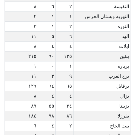
النفيسة
٢
٦
٨
النهريه وبستان الحرش
١
١
٢
النوره
٢
١
٣
الهد
٦
٥
١١
ايلات
٤
٤
٨
ببنين
١٢٥
٩٠
٢١٥
برباره
١
٠
١
برج العرب
٩
٢
١١
برقايل
٦٥
٦٤
١٢٩
بزال
٤
٤
٨
بزبينا
٣٤
٥٥
٨٩
بقرزلا
٨٦
٩٨
١٨٤
بيت الحاج
٢
٤
٦