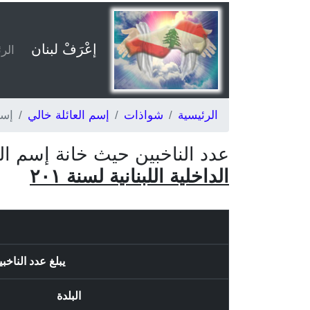
إعْرَفْ لبنان
الر
الرئيسية
شواذات
إسم العائلة خالي
إسم
عدد الناخبين حيث خانة إسم ا
الداخلية اللبنانية لسنة ٢٠١
يبلغ عدد الناخبين حيث 
البلدة