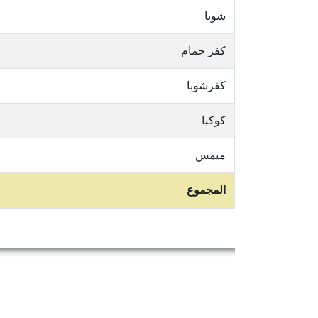
شويا
كفر حمام
كفرشوبا
كوكبا
ميمس
المجموع