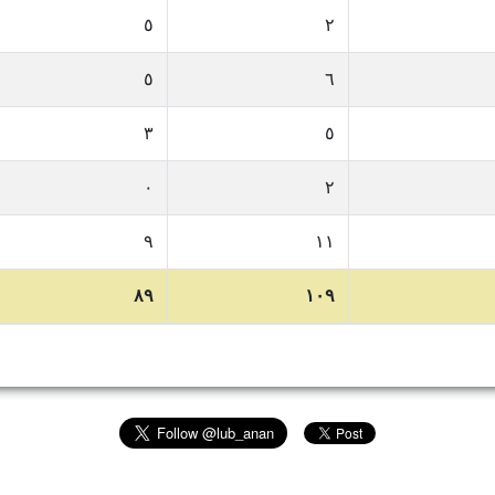
٥
٢
٥
٦
٣
٥
٠
٢
٩
١١
٨٩
١٠٩